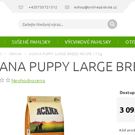
+420733721512
eshop@onlinepsiskola.cz
SUŠENÉ PAMLSKY
VÝCVIKOVÉ PAMLSKY
OTI
SI
KRMIVA
ACANA PUPPY LARGE BREED RECIPE 17 kg
ANA PUPPY LARGE BRE
Neohodnoceno
Dostup
3 09
Kód pro