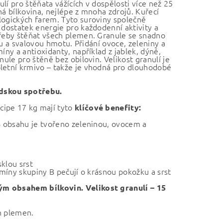
lí pro štěňata vážících v dospělosti více než 25
šná bílkovina, nejlépe z mnoha zdrojů. Kuřecí
logických farem. Tyto suroviny společně
 dostatek energie pro každodenní aktivity a
třeby štěňat všech plemen. Granule se snadno
itu a svalovou hmotu. Přidání ovoce, zeleniny a
íny a antioxidanty, například z jablek, dýně,
nule pro štěně bez obilovin. Velikost granulí je
pletní krmivo – takže je vhodná pro dlouhodobé
idskou spotřebu.
ipe 17 kg mají tyto
klíčové benefity:
 % obsahu je tvořeno zeleninou, ovocem a
klou srst
amíny skupiny B pečují o krásnou pokožku a srst
m obsahem bílkovin. Velikost granulí – 15
h plemen.