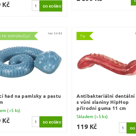
 Kč
Kód:
34185
I PSI DOPORUČUJÍ
Tip
cí had na pamlsky a pastu
Antibakteriální dentální
cm
s vůní slaniny HipHop
přírodní guma 11 cm
dem
(>5 ks)
Skladem
(>5 ks)
 Kč
119 Kč