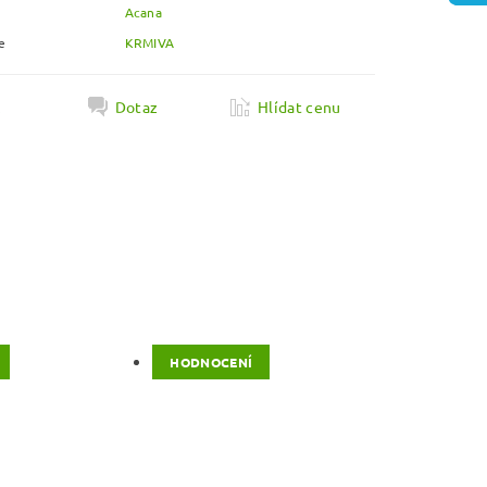
Acana
e
KRMIVA
k
Dotaz
Hlídat cenu
HODNOCENÍ