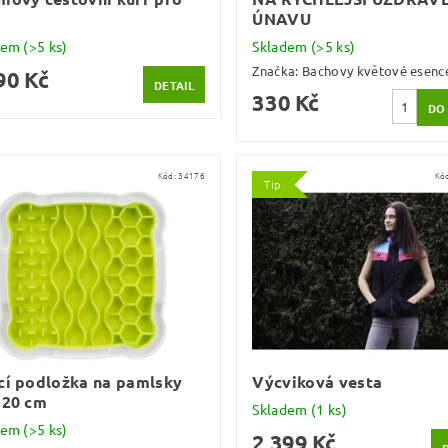
ÚNAVU
dem
(>5 ks)
Skladem
(>5 ks)
Značka:
Bachovy květové esenc
90 Kč
DETAIL
330 Kč
Kód:
34176
Kó
Tip
cí podložka na pamlsky
Výcviková vesta
 20 cm
Skladem
(1 ks)
dem
(>5 ks)
2 399 Kč