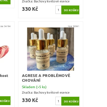
Značka:
Bachovy květové esence
330 Kč
Kód:
34194
Kód:
32361
 kost
AGRESE A PROBLÉMOVÉ
CHOVÁNÍ
Skladem
(>5 ks)
Značka:
Bachovy květové esence
330 Kč