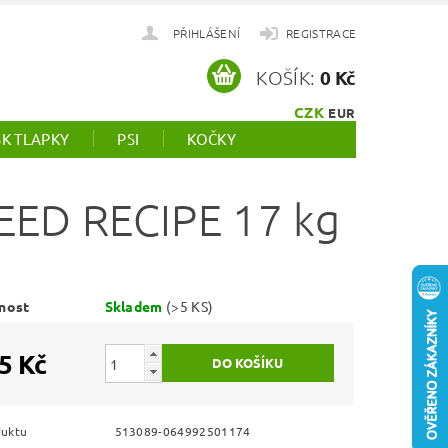
PŘIHLÁŠENÍ
REGISTRACE
KOŠÍK:
0 Kč
CZK
EUR
SK TLAPKY
PSI
KOČKY
ED RECIPE 17 kg
nost
Skladem
(>5 KS)
5 Kč
duktu
513089-064992501174