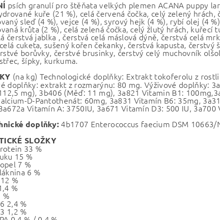
psích granulí pro štěňata velkých plemen ACANA puppy lar
NÍ
drované kuře (21 %), celá červená čočka, celý zelený hrách, č
aný sleď (4 %), vejce (4 %), syrový hejk (4 %), rybí olej (4 %)
aná krůta (2 %), celá zelená čočka, celý žlutý hrách, kuřecí tu
lá čerstvá jablka , čerstvá celá máslová dýně, čerstvá celá mr
celá cuketa, sušený kořen čekanky, čerstvá kapusta, čerstvý šp
rstvé borůvky, čerstvé brusinky, čerstvý celý muchovník olšol
střec, šípky, kurkuma.
(na kg) Technologické doplňky: Extrakt tokoferolu z rostl
KY
é doplňky: extrakt z rozmarýnu: 80 mg. Výživové doplňky: 3a
 112,5 mg), 3b406 (Měď: 11 mg), 3a821 Vitamin B1: 100mg,3
alcium-D-Pantothenát: 60mg, 3a831 Vitamín B6: 35mg, 3a316
3a672a Vitamín A: 3750IU, 3a671 Vitamín D3: 500 IU, 3a700 V
4b1707 Enterococcus faecium DSM 10663/
hnické doplňky:
TICKÉ SLOŽKY
rotein 33 %
uku 15 %
opel 7 %
láknina 6 %
 12 %
1,4 %
1 %
6 2,4 %
3 1,2 %
PA 0,4 % / 0,4 %