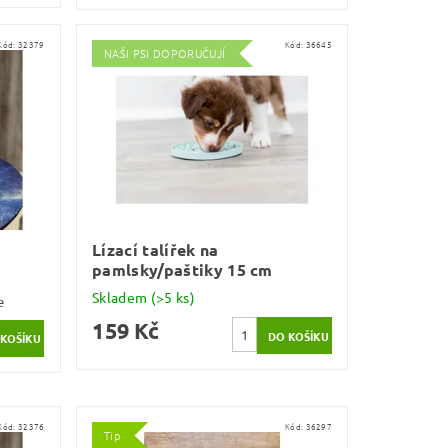
Kód:
32379
Kód:
36645
NAŠI PSI DOPORUČUJÍ
Lízací talířek na
pamlsky/paštiky 15 cm
Skladem
(>5 ks)
e
159 Kč
Kód:
32376
Kód:
36297
Tip