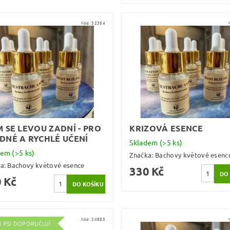
Kód:
32364
M SE LEVOU ZADNÍ - PRO
KRIZOVÁ ESENCE
DNÉ A RYCHLÉ UČENÍ
Skladem
(>5 ks)
dem
(>5 ks)
Značka:
Bachovy květové esenc
ka:
Bachovy květové esence
330 Kč
 Kč
Kód:
34885
I PSI DOPORUČUJÍ