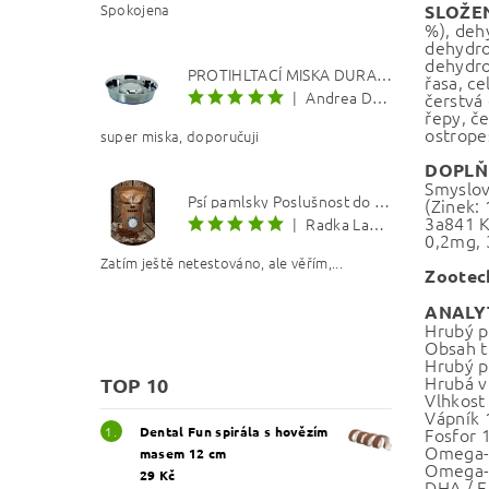
Spokojena
SLOŽE
%), dehy
dehydrov
dehydrov
PROTIHLTACÍ MISKA DURAPET
řasa, ce
|
Andrea Dosoudilová
čerstvá 
řepy, če
ostrope
super miska, doporučuji
DOPLŇ
Smyslov
Psí pamlsky Poslušnost do kapsy: Kachna s lososovým olejem 8 mm
(Zinek:
3a841 K
|
Radka Langerová
0,2mg, 
Zatím ještě netestováno, ale věřím,...
Zootec
ANALY
Hrubý p
Obsah t
Hrubý p
Hrubá v
TOP 10
Vlhkost
Vápník 
Fosfor 
Dental Fun spirála s hovězím
Omega-
masem 12 cm
Omega-
29 Kč
DHA / E