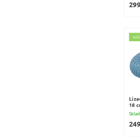
299
NAŠ
Líza
18 
Skla
249