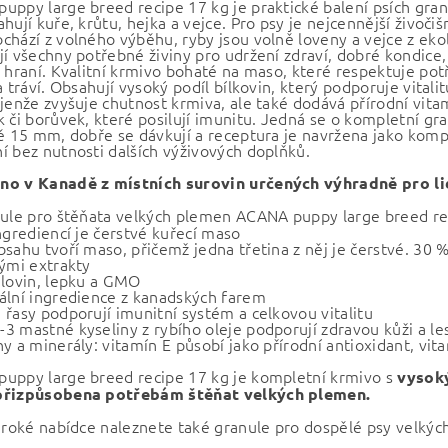
uppy large breed recipe 17 kg je praktické balení psích granu
hují kuře, krůtu, hejka a vejce. Pro psy je nejcennější živoči
chází z volného výběhu, ryby jsou volně loveny a vejce z eko
jí všechny potřebné živiny pro udržení zdraví, dobré kondice,
z hraní. Kvalitní krmivo bohaté na maso, které respektuje po
a tráví. Obsahují vysoký podíl bílkovin, který podporuje vital
jenže zvyšuje chutnost krmiva, ale také dodává přírodní vitam
 či borůvek, které posilují imunitu. Jedná se o kompletní gra
ně 15 mm, dobře se dávkují a receptura je navržena jako kom
í bez nutnosti dalších výživových doplňků.
o v Kanadě z místních surovin určených výhradně pro l
nule pro štěňata velkých plemen ACANA puppy large breed rec
ngrediencí je čerstvé kuřecí maso
bsahu tvoří maso, přičemž jedna třetina z něj je čerstvé. 30
nými extrakty
ilovin, lepku a GMO
ální ingredience z kanadských farem
 řasy podporují imunitní systém a celkovou vitalitu
3 mastné kyseliny z rybího oleje podporují zdravou kůži a les
ny a minerály: vitamín E působí jako přírodní antioxidant, vit
uppy large breed recipe 17 kg je kompletní krmivo s
vysoký
přizpůsobena potřebám štěňat velkých plemen.
široké nabídce naleznete také granule pro dospělé psy velkýc