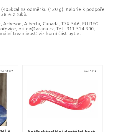
g (405kcal na odměrku (120 g). Kalorie k podpoře
 38 % z tuků.
 Acheson, Alberta, Canada, T7X 5A6, EU REG:
ovice, orijen@acana.cz, Tel.: 311 514 300,
ální trvanlivost: viz horní část pytle.
Kód:
32367
Kód:
34191
NÍ A
Antibakteriální dentální kost