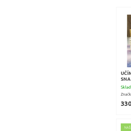
UČÍ
SNA
Skla
Znač
330
NAŠ