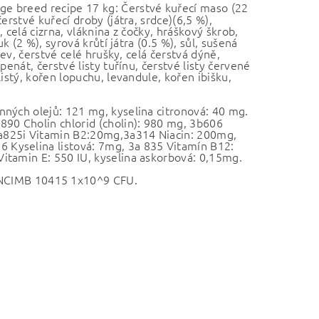
ge breed recipe 17 kg: Čerstvé kuřecí maso (22
erstvé kuřecí droby (játra, srdce)(6,5 %),
, celá cizrna, vláknina z čočky, hráškový škrob,
k (2 %), syrová krůtí játra (0.5 %), sůl, sušená
kev, čerstvé celé hrušky, celá čerstvá dýně,
enát, čerstvé listy tuřínu, čerstvé listy červené
istý, kořen lopuchu, levandule, kořen ibišku,
inných olejů: 121 mg, kyselina citronová: 40 mg.
890 Cholin chlorid (cholin): 980 mg, 3b606
a825i Vitamin B2:20mg,3a314 Niacin: 200mg,
 Kyselina listová: 7mg, 3a 835 Vitamín B12:
itamin E: 550 IU, kyselina askorbová: 0,15mg.
NCIMB 10415 1x10^9 CFU.