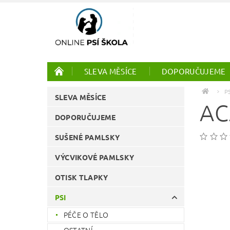
SLEVA MĚSÍCE
DOPORUČUJEME
PTÁCI
ONLINE KURZY
P
SLEVA MĚSÍCE
AC
DOPORUČUJEME
SUŠENÉ PAMLSKY
VÝCVIKOVÉ PAMLSKY
OTISK TLAPKY
PSI
PÉČE O TĚLO