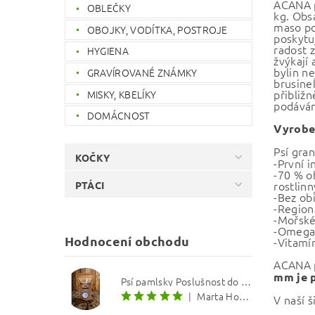
ACANA p
OBLEČKY
kg. Obsa
maso po
OBOJKY, VODÍTKA, POSTROJE
poskytu
radost 
HYGIENA
žvýkají 
bylin ne
GRAVÍROVANÉ ZNÁMKY
brusinek
přibliž
MISKY, KBELÍKY
podáván
DOMÁCNOST
Vyroben
Psí gra
KOČKY
-První i
-70 % o
rostlin
PTÁCI
-Bez ob
-Region
-Mořské
-Omega-
Hodnocení obchodu
-Vitamí
ACANA p
mm je 
Psí pamlsky Poslušnost do kapsy: Treska s červenou řepou 12 mm
|
Marta Hourová
V naší 