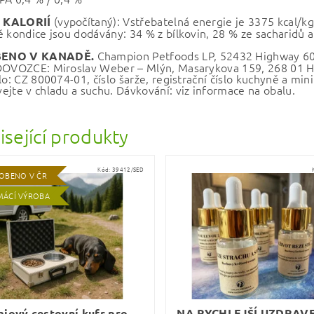
(vypočítaný): Vstřebatelná energie je 3375 kcal/k
 KALORIÍ
é kondice jsou dodávány: 34 % z bílkovin, 28 % ze sacharidů a
Champion Petfoods LP, 52432 Highway 60,
ENO V KANADĚ.
DOVOZCE: Miroslav Weber – Mlýn, Masarykova 159, 268 01 Hoř
lo: CZ 800074-01, číslo šarže, registrační číslo kuchyně a minim
ejte v chladu a suchu. Dávkování: viz informace na obalu.
isející produkty
Kód:
39412/SED
OBENO V ČR
ÁCÍ VÝROBA
iový cestovní kufr pro
NA RYCHLEJŠÍ UZDRAVE