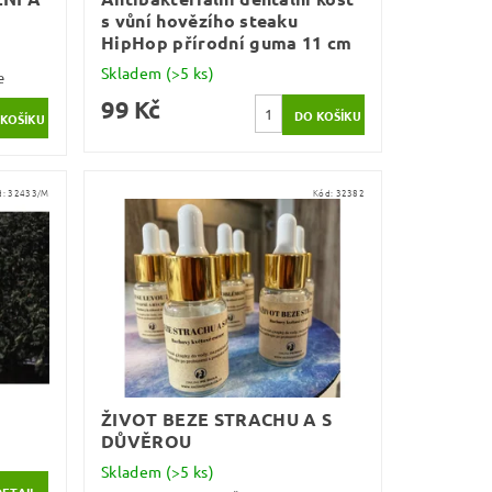
s vůní hovězího steaku
HipHop přírodní guma 11 cm
Skladem
(>5 ks)
e
99 Kč
d:
32433/M
Kód:
32382
ŽIVOT BEZE STRACHU A S
DŮVĚROU
Skladem
(>5 ks)
DETAIL