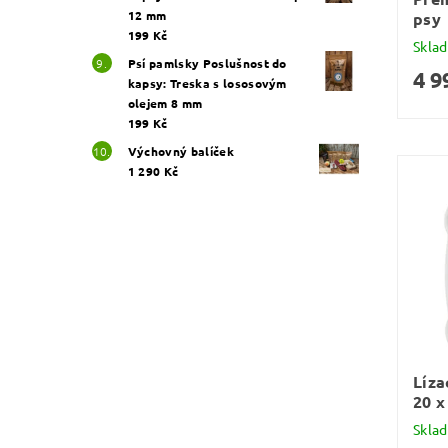
12 mm
psy
199 Kč
Skla
Psí pamlsky Poslušnost do
4 9
kapsy: Treska s lososovým
olejem 8 mm
199 Kč
Výchovný balíček
1 290 Kč
Líza
20 x
Skla