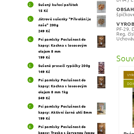
Sušený kuřecí pařátek
OBSAH
15 Kč
špičkov
Játrové sušenky "Přivolání je
VYROB
naše" 200g
PF-29. 
249 Kč
Reg. čís
Uchováv
Psí pamlsky Poslušnost do
kapsy: Kachna s lososovým
olejem 8 mm
Souv
199 Kč
Sušené prasečí rypáčky 200g
149 Kč
VYR
Psí pamlsky Poslušnost do
DOM
kapsy: Kachna s lososovým
olejem 8 mm 1kg
549 Kč
Psí pamlsky Poslušnost do
kapsy: Aktivní černé uhlí 8mm
199 Kč
Psí pamlsky Poslušnost do
kapsy: Treska s červenou řepou
Prém