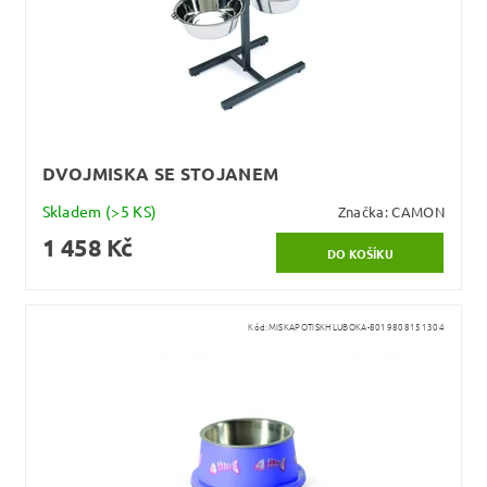
DVOJMISKA SE STOJANEM
Skladem
(>5 KS)
Značka:
CAMON
1 458 Kč
Kód:
MISKAPOTISKHLUBOKA-8019808151304