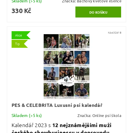
Skladem
(>5 ks)
Značka:
Bachovy květové esence
330 Kč
Kód:
32418
Akce
Tip
PES & CELEBRITA Luxusní psí kalendář
Skladem
(>5 ks)
Značka:
Online psí škola
Kalendář 2023 s
12 nejznámějšími muži
českého showbusinessu v doprovodu