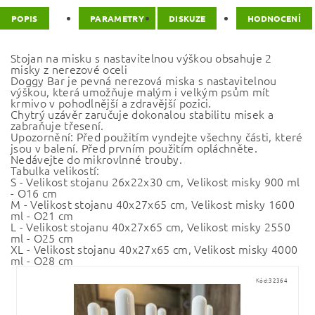
POPIS
PARAMETRY
DISKUZE
HODNOCENÍ
Stojan na misku s nastavitelnou výškou obsahuje 2
misky z nerezové oceli
Doggy Bar je pevná nerezová miska s nastavitelnou
výškou, která umožňuje malým i velkým psům mít
krmivo v pohodlnější a zdravější pozici.
Chytrý uzávěr zaručuje dokonalou stabilitu misek a
zabraňuje třesení.
Upozornění: Před použitím vyndejte všechny části, které
jsou v balení. Před prvním použitím opláchněte.
Nedávejte do mikrovlnné trouby.
Tabulka velikostí:
S - Velikost stojanu 26x22x30 cm, Velikost misky 900 ml
- O16 cm
M - Velikost stojanu 40x27x65 cm, Velikost misky 1600
ml - O21 cm
L - Velikost stojanu 40x27x65 cm, Velikost misky 2550
ml - O25 cm
XL - Velikost stojanu 40x27x65 cm, Velikost misky 4000
ml - O28 cm
Kód:
32364