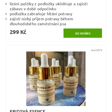
lízání paštiky z podložky uklidňuje a zajistí
zábavu v době odpočinku
podložka zabraňuje hltání potravy
zajistí nízký příjem potravy během
dlouhodobého zaměstnání psa
299 Kč
Kód:
32379
KRIZOVÁ ESENCE