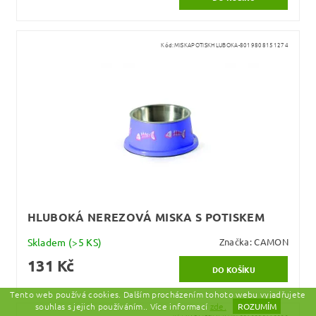
Kód:
MISKAPOTISKHLUBOKA-8019808151274
HLUBOKÁ NEREZOVÁ MISKA S POTISKEM
Skladem
(>5 KS)
Značka:
CAMON
131 Kč
Tento web používá cookies. Dalším procházením tohoto webu vyjadřujete
souhlas s jejich používáním.. Více informací
zde.
ROZUMÍM