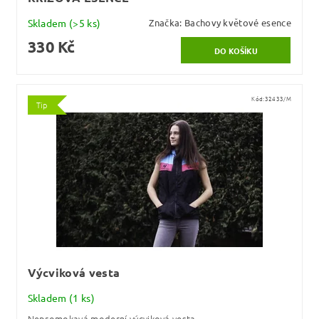
Skladem
(>5 ks)
Značka:
Bachovy květové esence
330 Kč
Kód:
32433/M
Tip
Výcviková vesta
Skladem
(1 ks)
Nepromokavá moderní výcviková vesta.