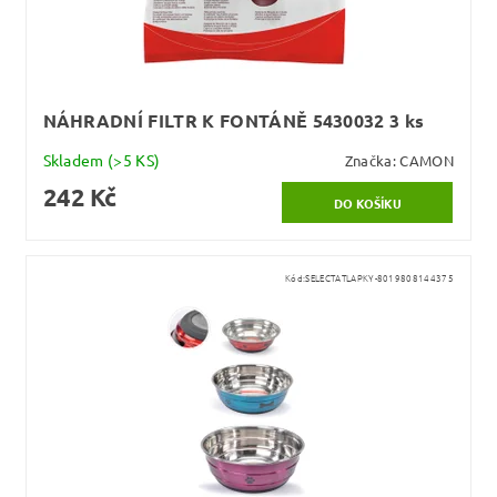
NÁHRADNÍ FILTR K FONTÁNĚ 5430032 3 ks
Skladem
(>5 KS)
Značka:
CAMON
242 Kč
Kód:
SELECTATLAPKY-8019808144375