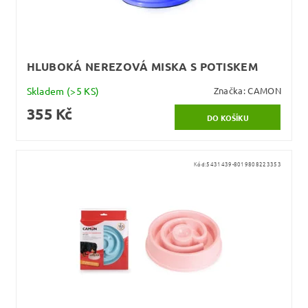
HLUBOKÁ NEREZOVÁ MISKA S POTISKEM
Skladem
(>5 KS)
Značka:
CAMON
355 Kč
Kód:
5431439-8019808223353