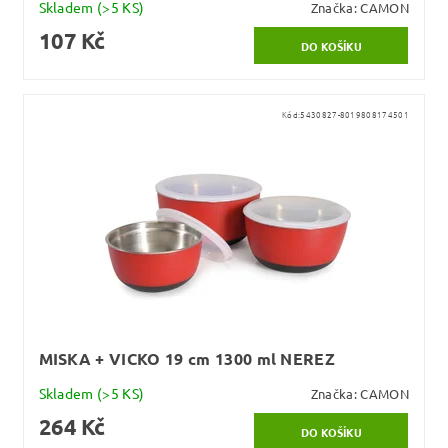
Skladem
(>5 KS)
Značka:
CAMON
107 Kč
Kód:
5430827-8019808174501
MISKA + VICKO 19 cm 1300 ml NEREZ
Skladem
(>5 KS)
Značka:
CAMON
264 Kč