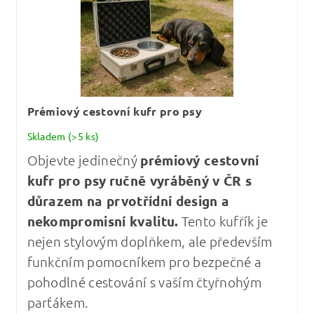
Prémiový cestovní kufr pro psy
Skladem
(>5 ks)
Objevte jedinečný
prémiový cestovní
kufr pro psy
ručně vyráběný v ČR s
důrazem na prvotřídní design a
nekompromisní kvalitu
.
Tento kufřík je
nejen stylovým doplňkem, ale především
funkčním pomocníkem pro bezpečné a
pohodlné cestování s vaším čtyřnohým
parťákem.