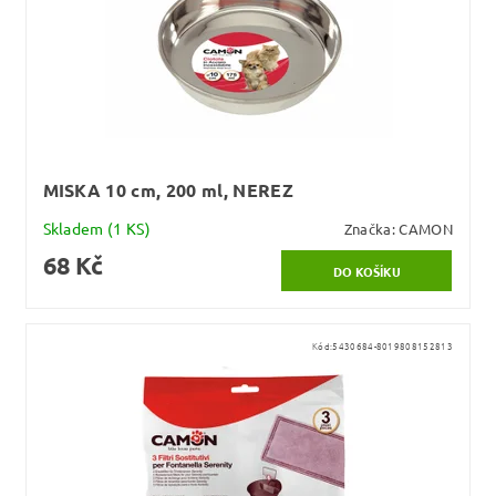
MISKA 10 cm, 200 ml, NEREZ
Skladem
(1 KS)
Značka:
CAMON
68 Kč
Kód:
5430684-8019808152813