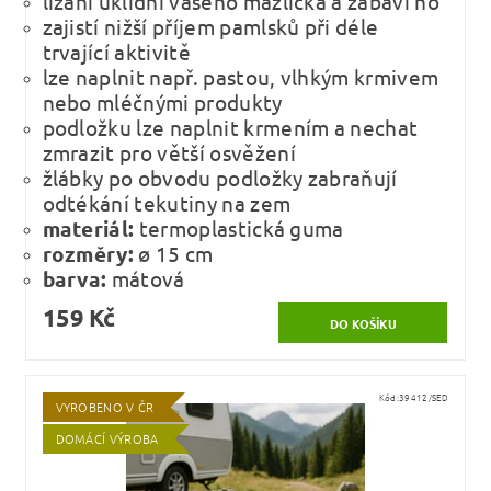
lízání uklidní vašeho mazlíčka a zabaví ho
zajistí nižší příjem pamlsků při déle
trvající aktivitě
lze naplnit např. pastou, vlhkým krmivem
nebo mléčnými produkty
podložku lze naplnit krmením a nechat
zmrazit pro větší osvěžení
žlábky po obvodu podložky zabraňují
odtékání tekutiny na zem
materiál:
termoplastická guma
rozměry:
ø 15 cm
barva:
mátová
159 Kč
Kód:
39412/SED
VYROBENO V ČR
DOMÁCÍ VÝROBA