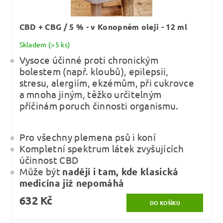
CBD + CBG / 5 % - v Konopném oleji - 12 ml
Skladem
(>5 ks)
Vysoce účinné proti chronickým
bolestem (např. kloubů), epilepsii,
stresu, alergiím, ekzémům, při cukrovce
a mnoha jiným, těžko určitelným
příčinám poruch činnosti organismu.
Pro všechny plemena psů i koní
Kompletní spektrum látek zvyšujících
účinnost CBD
Může být
nadějí i tam, kde klasická
medicína již nepomáhá
632 Kč