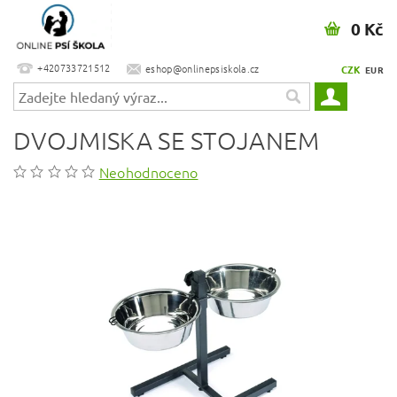
0 Kč
+420733721512
eshop@onlinepsiskola.cz
CZK
EUR
DVOJMISKA SE STOJANEM
Neohodnoceno