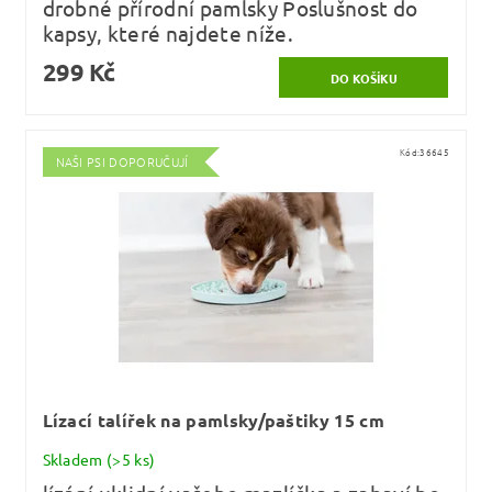
drobné přírodní pamlsky Poslušnost do
kapsy, které najdete níže.
299 Kč
Kód:
36645
NAŠI PSI DOPORUČUJÍ
Lízací talířek na pamlsky/paštiky 15 cm
Skladem
(>5 ks)