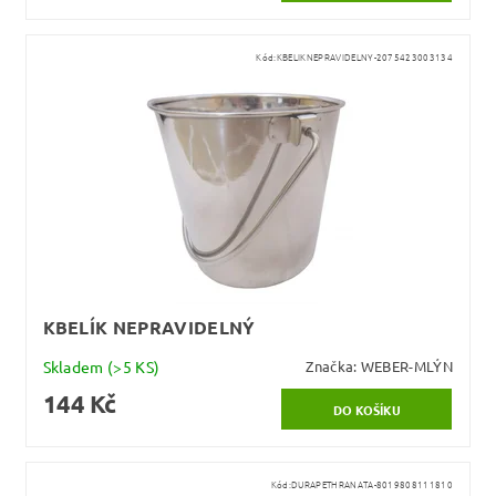
Kód:
KBELIKNEPRAVIDELNY-2075423003134
KBELÍK NEPRAVIDELNÝ
Skladem
(>5 KS)
Značka:
WEBER-MLÝN
144 Kč
Kód:
DURAPETHRANATA-8019808111810