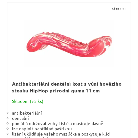
Kód:
34191
Antibakteriální dentální kost s vůní hovězího
steaku HipHop přírodní guma 11 cm
Skladem
(>5 ks)
antibakteriální
dentální
pomáhá udržovat zuby čisté a masíruje dásně
lze naplnit například paštikou
lízání uklidňuje vašeho mazlíčka a poskytuje klid