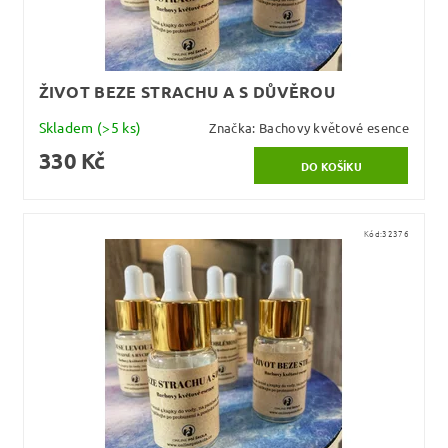
ŽIVOT BEZE STRACHU A S DŮVĚROU
Skladem
(>5 ks)
Značka:
Bachovy květové esence
330 Kč
Kód:
32376