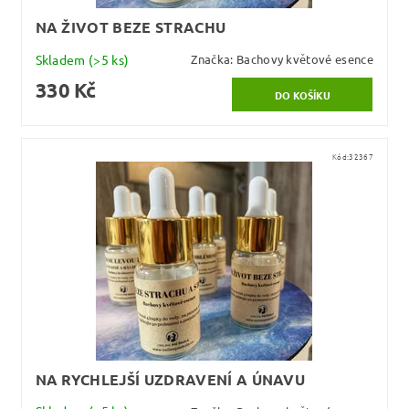
NA ŽIVOT BEZE STRACHU
Skladem
(>5 ks)
Značka:
Bachovy květové esence
330 Kč
Kód:
32367
NA RYCHLEJŠÍ UZDRAVENÍ A ÚNAVU