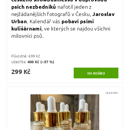
psích nezbedníků
nafotil jeden z
nejžádanějších fotografů v Česku,
Jaroslav
Urban
. Kalendář vás
pobaví psími
kulišárnami
, ve kterých se najdou všichni
milovníci psů.
Původně:
699 Kč
Ušetříte
:
400 Kč (–57 %)
299 Kč
Kód:
32361