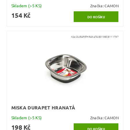
Skladem
(>5 KS)
Značka:
CAMON
154 Kč
Kód:
DURAPETHRANATA-8019808111797
MISKA DURAPET HRANATÁ
Skladem
(>5 KS)
Značka:
CAMON
198 Kč