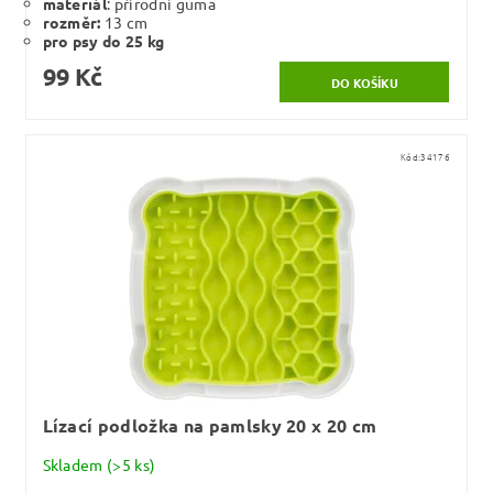
materiál
: přírodní guma
rozměr:
13 cm
pro psy do 25 kg
99 Kč
Kód:
34176
Lízací podložka na pamlsky 20 x 20 cm
Skladem
(>5 ks)