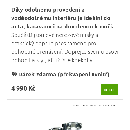
Díky odolnému provedení a
voděodolnému interiéru je ideální do
auta, karavanu i na dovolenou k moři.
Součástí jsou dvě nerezové misky a
praktický popruh přes rameno pro
pohodlné přenášení. Dopřejte svému psovi
pohodlí a styl, ať už jste kdekoliv.
🎁 Dárek zdarma (překvapení uvnitř)
4 990 Kč
DETAIL
Kód:
C026DVOJMISKA-8019808114613