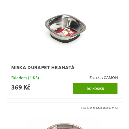
MISKA DURAPET HRANATÁ
Skladem
(4 KS)
Značka:
CAMON
369 Kč
Kód:
5430808-8019808043524