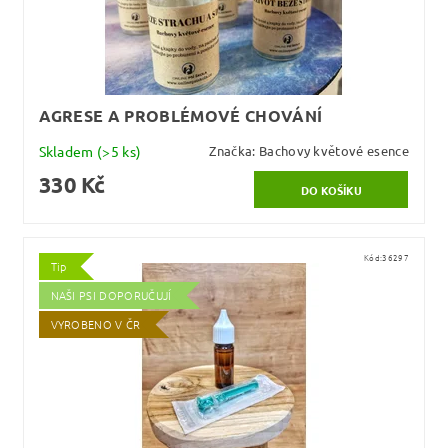
AGRESE A PROBLÉMOVÉ CHOVÁNÍ
Skladem
(>5 ks)
Značka:
Bachovy květové esence
330 Kč
Kód:
36297
Tip
NAŠI PSI DOPORUČUJÍ
VYROBENO V ČR