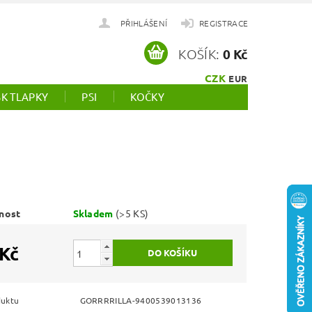
PŘIHLÁŠENÍ
REGISTRACE
KOŠÍK:
0 Kč
CZK
EUR
SK TLAPKY
PSI
KOČKY
nost
Skladem
(>5 KS)
 Kč
duktu
GORRRRILLA-9400539013136