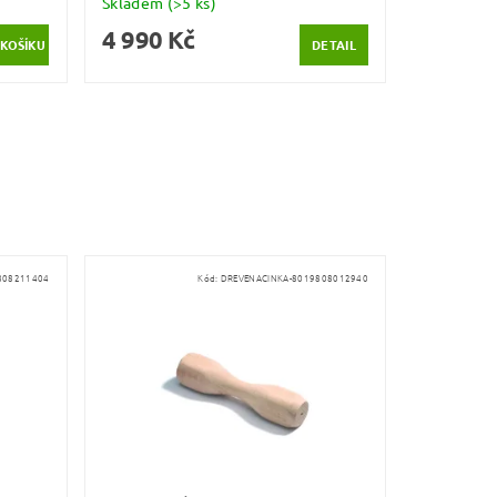
Skladem
(>5 ks)
4 990 Kč
DETAIL
808211404
Kód:
DREVENACINKA-8019808012940