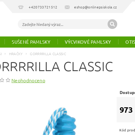
+420733721512
eshop@onlinepsiskola.cz
SUŠENÉ PAMLSKY
VÝCVIKOVÉ PAMLSKY
OTI
SI
HRAČKY
GORRRRILLA CLASSIC
RRRRILLA CLASSIC
Neohodnoceno
Dostup
973
Kód pro