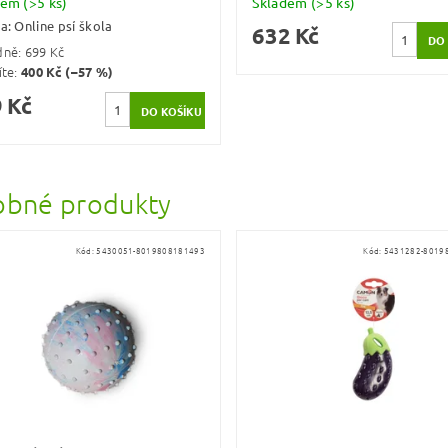
dem
(>5 ks)
Skladem
(>5 ks)
ka:
Online psí škola
632 Kč
dně:
699 Kč
íte
:
400 Kč (–57 %)
 Kč
bné produkty
Kód:
5430051-8019808181493
Kód:
5431282-8019