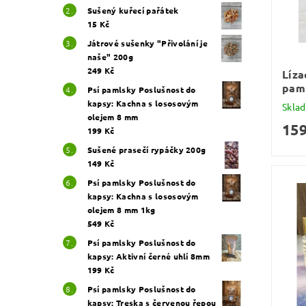
Sušený kuřecí pařátek
15 Kč
Játrové sušenky "Přivolání je
naše" 200g
249 Kč
Líza
paml
Psí pamlsky Poslušnost do
kapsy: Kachna s lososovým
Skla
olejem 8 mm
159
199 Kč
Sušené prasečí rypáčky 200g
149 Kč
Psí pamlsky Poslušnost do
kapsy: Kachna s lososovým
olejem 8 mm 1kg
549 Kč
Psí pamlsky Poslušnost do
kapsy: Aktivní černé uhlí 8mm
199 Kč
Psí pamlsky Poslušnost do
kapsy: Treska s červenou řepou