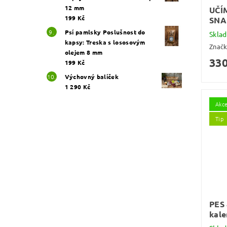
12 mm
UČÍ
199 Kč
SNA
Psí pamlsky Poslušnost do
Skla
kapsy: Treska s lososovým
Znač
olejem 8 mm
330
199 Kč
Výchovný balíček
1 290 Kč
Akc
Tip
PES 
kale