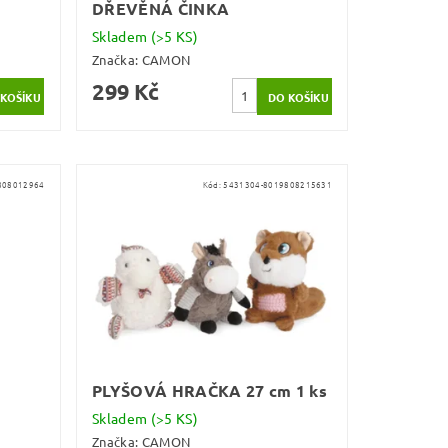
DŘEVĚNÁ ČINKA
Skladem
(>5 KS)
Značka:
CAMON
299 Kč
808012964
Kód:
5431304-8019808215631
PLYŠOVÁ HRAČKA 27 cm 1 ks
Skladem
(>5 KS)
Značka:
CAMON