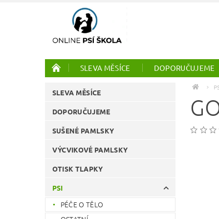
SLEVA MĚSÍCE
DOPORUČUJEME
PTÁCI
ONLINE KURZY
P
SLEVA MĚSÍCE
GO
DOPORUČUJEME
SUŠENÉ PAMLSKY
VÝCVIKOVÉ PAMLSKY
OTISK TLAPKY
PSI
PÉČE O TĚLO