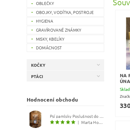
Souv
OBLEČKY
OBOJKY, VODÍTKA, POSTROJE
HYGIENA
GRAVÍROVANÉ ZNÁMKY
MISKY, KBELÍKY
DOMÁCNOST
KOČKY
NA 
PTÁCI
ÚN
Skla
Znač
Hodnocení obchodu
330
Psí pamlsky Poslušnost do kapsy: Treska s červenou řepou 12 mm
|
Marta Hourová