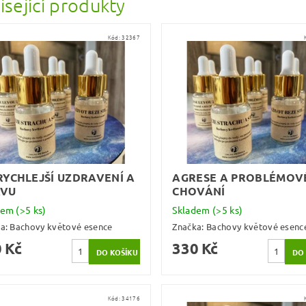
isející produkty
Kód:
32367
RYCHLEJŠÍ UZDRAVENÍ A
AGRESE A PROBLÉMOV
AVU
CHOVÁNÍ
dem
(>5 ks)
Skladem
(>5 ks)
ka:
Bachovy květové esence
Značka:
Bachovy květové esenc
 Kč
330 Kč
Kód:
34176