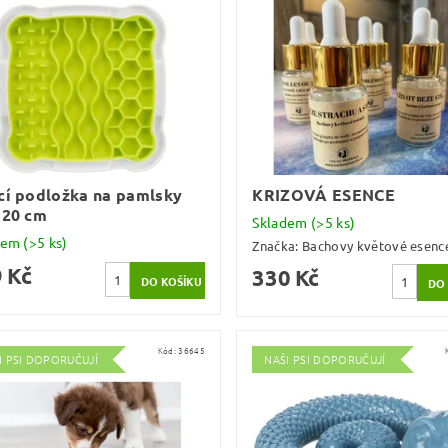
cí podložka na pamlsky
KRIZOVÁ ESENCE
 20 cm
Skladem
(>5 ks)
dem
(>5 ks)
Značka:
Bachovy květové esenc
 Kč
330 Kč
Kód:
36645
I PSI DOPORUČUJÍ
NAŠI PSI DOPORUČUJÍ