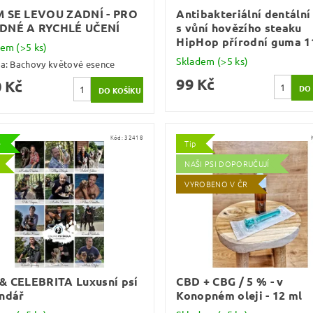
M SE LEVOU ZADNÍ - PRO
Antibakteriální dentální
DNÉ A RYCHLÉ UČENÍ
s vůní hovězího steaku
HipHop přírodní guma 1
dem
(>5 ks)
Skladem
(>5 ks)
ka:
Bachovy květové esence
99 Kč
 Kč
Kód:
32418
e
Tip
NAŠI PSI DOPORUČUJÍ
VYROBENO V ČR
& CELEBRITA Luxusní psí
CBD + CBG / 5 % - v
ndář
Konopném oleji - 12 ml