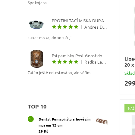
Spokojena
PROTIHLTACÍ MISKA DURAPET
|
Andrea Dosoudilová
super miska, doporučuji
Psí pamlsky Poslušnost do kapsy: Kachna s lososovým olejem 8 mm
Líza
|
Radka Langerová
20 x
Zatím ještě netestováno, ale věřím,...
Skla
299
TOP 10
NAŠ
Dental Fun spirála s hovězím
masem 12 cm
29 Kč