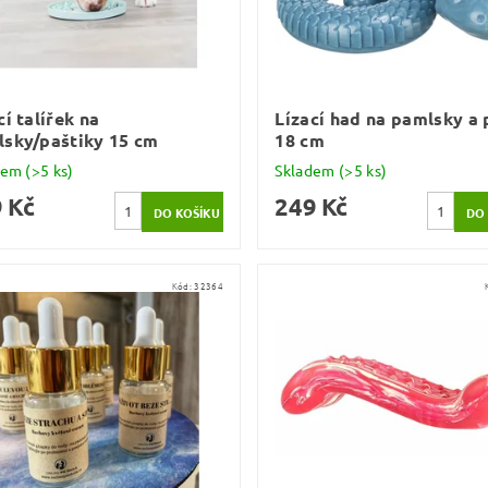
cí talířek na
Lízací had na pamlsky a 
sky/paštiky 15 cm
18 cm
dem
(>5 ks)
Skladem
(>5 ks)
 Kč
249 Kč
Kód:
32364