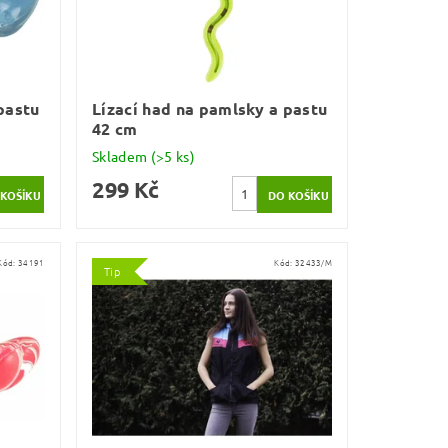
pastu
Lízací had na pamlsky a pastu
42 cm
Skladem
(>5 ks)
299 Kč
Kód:
34191
Kód:
32433/M
Tip