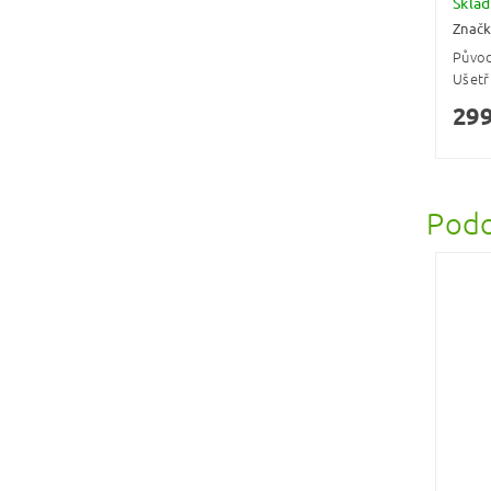
Skla
Znač
Půvo
Ušetř
299
Podo