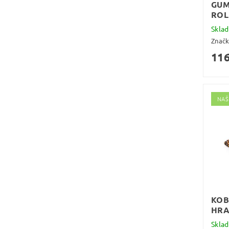
GUM
ROL
Skla
Znač
116
NAŠ
KOB
HR
Skla