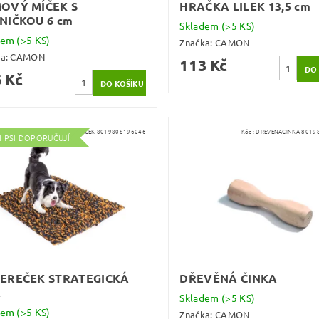
OVÝ MÍČEK S
HRAČKA LILEK 13,5 cm
NIČKOU 6 cm
Skladem
(>5 KS)
dem
(>5 KS)
Značka:
CAMON
ka:
CAMON
113 Kč
 Kč
Kód:
KOBERECEK-8019808196046
Kód:
DREVENACINKA-8019
I PSI DOPORUČUJÍ
EREČEK STRATEGICKÁ
DŘEVĚNÁ ČINKA
A
Skladem
(>5 KS)
dem
(>5 KS)
Značka:
CAMON