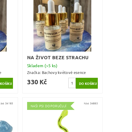
NA ŽIVOT BEZE STRACHU
Skladem
(>5 ks)
e
Značka:
Bachovy květové esence
330 Kč
Kód:
34185
Kód:
34885
NAŠI PSI DOPORUČUJÍ