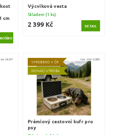
 kost
Výcviková vesta
Skladem
(1 ks)
1 cm
2 399 Kč
DETAIL
Kód:
36297
Kód:
39412/SED
VYROBENO V ČR
DOMÁCÍ VÝROBA
Prémiový cestovní kufr pro
psy