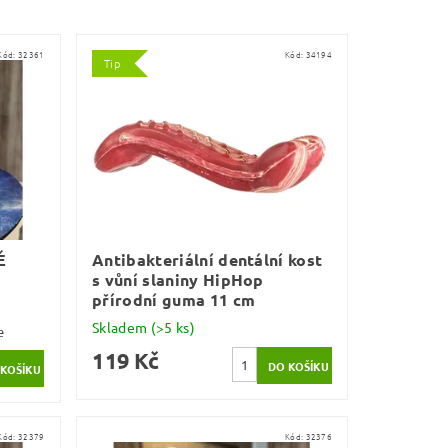
Kód:
32361
Kód:
34194
Tip
É
Antibakteriální dentální kost
s vůní slaniny HipHop
přírodní guma 11 cm
Skladem
(>5 ks)
e
119 Kč
Kód:
32379
Kód:
32376