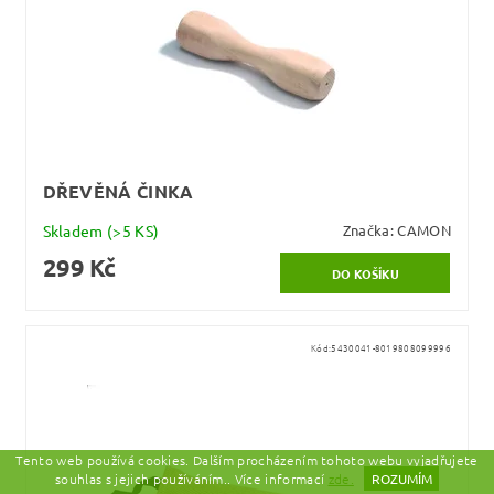
DŘEVĚNÁ ČINKA
Skladem
(>5 KS)
Značka:
CAMON
299 Kč
Kód:
5430041-8019808099996
Tento web používá cookies. Dalším procházením tohoto webu vyjadřujete
souhlas s jejich používáním.. Více informací
zde.
ROZUMÍM