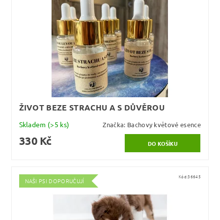
ŽIVOT BEZE STRACHU A S DŮVĚROU
Skladem
(>5 ks)
Značka:
Bachovy květové esence
330 Kč
Kód:
36645
NAŠI PSI DOPORUČUJÍ