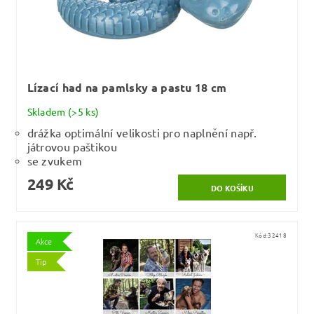
Lízací had na pamlsky a pastu 18 cm
Skladem
(>5 ks)
drážka optimální velikosti pro naplnění např.
játrovou paštikou
se zvukem
249 Kč
Kód:
32418
Akce
Tip