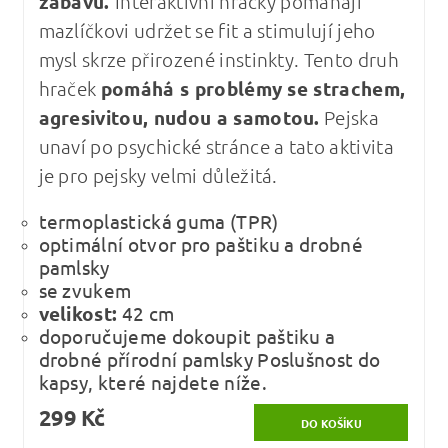
zábavu.
Interaktivní hračky pomáhají
mazlíčkovi udržet se fit a stimulují jeho
mysl skrze přirozené instinkty. Tento druh
hraček
pomáhá s problémy se strachem,
agresivitou, nudou a samotou.
Pejska
unaví po psychické stránce a tato aktivita
je pro pejsky velmi důležitá.
termoplastická guma (TPR)
optimální otvor pro paštiku a drobné
pamlsky
se zvukem
velikost:
42 cm
doporučujeme dokoupit paštiku a
drobné přírodní pamlsky Poslušnost do
kapsy, které najdete níže.
299 Kč