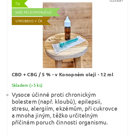
Kód:
36297
Tip
NAŠI PSI DOPORUČUJÍ
VYROBENO V ČR
CBD + CBG / 5 % - v Konopném oleji - 12 ml
Skladem
(>5 ks)
Vysoce účinné proti chronickým
bolestem (např. kloubů), epilepsii,
stresu, alergiím, ekzémům, při cukrovce
a mnoha jiným, těžko určitelným
příčinám poruch činnosti organismu.