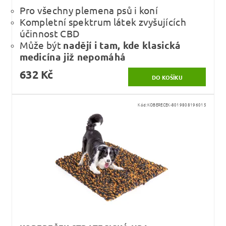
Pro všechny plemena psů i koní
Kompletní spektrum látek zvyšujících
účinnost CBD
Může být
nadějí i tam, kde klasická
medicína již nepomáhá
632 Kč
Kód:
KOBERECEK-8019808196015