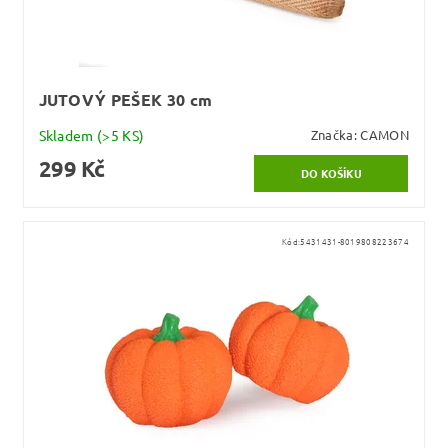
JUTOVÝ PEŠEK 30 cm
Skladem
(>5 KS)
Značka:
CAMON
299 Kč
Kód:
5431431-8019808223674