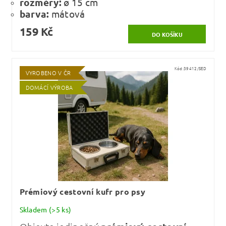
rozměry:
ø 15 cm
barva:
mátová
159 Kč
Kód:
39412/SED
VYROBENO V ČR
DOMÁCÍ VÝROBA
Prémiový cestovní kufr pro psy
Skladem
(>5 ks)