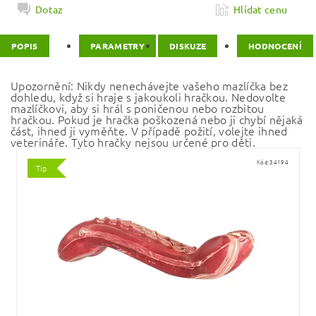
Dotaz
Hlídat cenu
POPIS
PARAMETRY
DISKUZE
HODNOCENÍ
Upozornění: Nikdy nenechávejte vašeho mazlíčka bez
dohledu, když si hraje s jakoukoli hračkou. Nedovolte
mazlíčkovi, aby si hrál s poničenou nebo rozbitou
hračkou. Pokud je hračka poškozená nebo ji chybí nějaká
část, ihned ji vyměňte. V případě požití, volejte ihned
veterináře. Tyto hračky nejsou určené pro děti.
Kód:
34194
Tip