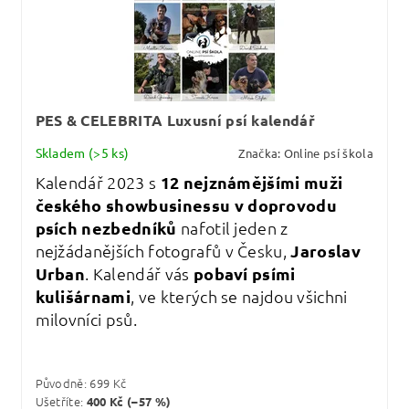
PES & CELEBRITA Luxusní psí kalendář
Skladem
(>5 ks)
Značka:
Online psí škola
Kalendář 2023 s
12 nejznámějšími muži
českého showbusinessu v doprovodu
psích nezbedníků
nafotil jeden z
nejžádanějších fotografů v Česku,
Jaroslav
Urban
. Kalendář vás
pobaví psími
kulišárnami
, ve kterých se najdou všichni
milovníci psů.
Původně:
699 Kč
Ušetříte
:
400 Kč (–57 %)