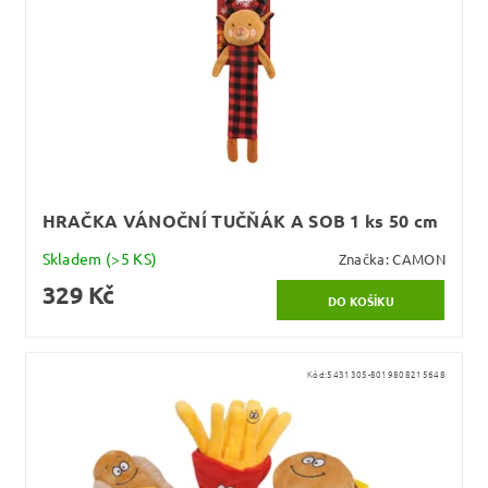
HRAČKA VÁNOČNÍ TUČŇÁK A SOB 1 ks 50 cm
Skladem
(>5 KS)
Značka:
CAMON
329 Kč
Kód:
5431305-8019808215648