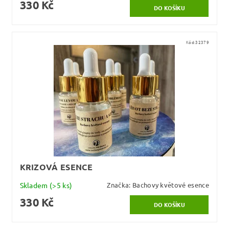
330 Kč
Kód:
32379
KRIZOVÁ ESENCE
Skladem
(>5 ks)
Značka:
Bachovy květové esence
330 Kč