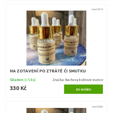
Kód:
32370
NA ZOTAVENÍ PO ZTRÁTĚ ČI SMUTKU
Skladem
(>5 ks)
Značka:
Bachovy květové esence
330 Kč
Kód:
32382