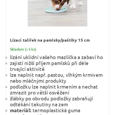
Lízací talířek na pamlsky/paštiky 15 cm
Skladem
(>5 ks)
lízání uklidní vašeho mazlíčka a zabaví ho
zajistí nižší příjem pamlsků při déle
trvající aktivitě
lze naplnit např. pastou, vlhkým krmivem
nebo mléčnými produkty
podložku lze naplnit krmením a nechat
zmrazit pro větší osvěžení
žlábky po obvodu podložky zabraňují
odtékání tekutiny na zem
materiál:
termoplastická guma