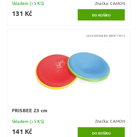
Skladem
(>5 KS)
Značka:
CAMON
131 Kč
Kód:
5430048-8019808172514
FRISBEE 23 cm
Skladem
(>5 KS)
Značka:
CAMON
141 Kč