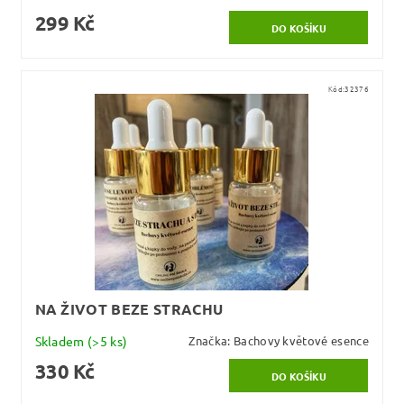
299 Kč
Kód:
32376
NA ŽIVOT BEZE STRACHU
Skladem
(>5 ks)
Značka:
Bachovy květové esence
330 Kč