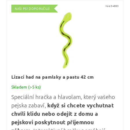
Kód:
34885
NAŠI PSI DOPORUČUJÍ
Lízací had na pamlsky a pastu 42 cm
Skladem
(>5 ks)
Speciální hračka a hlavolam, který vašeho
pejska zabaví,
když si chcete vychutnat
chvíli klidu nebo odejít z domu a
pejskovi poskytnout příjemnou