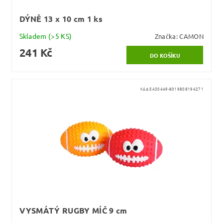
DÝNĚ 13 x 10 cm 1 ks
Skladem
(>5 KS)
Značka:
CAMON
241 Kč
Kód:
5430449-8019808194271
VYSMÁTÝ RUGBY MÍČ 9 cm