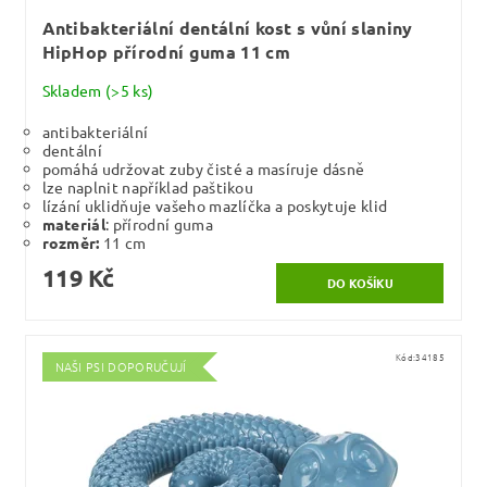
Antibakteriální dentální kost s vůní slaniny
HipHop přírodní guma 11 cm
Skladem
(>5 ks)
antibakteriální
dentální
pomáhá udržovat zuby čisté a masíruje dásně
lze naplnit například paštikou
lízání uklidňuje vašeho mazlíčka a poskytuje klid
materiál
: přírodní guma
rozměr:
11 cm
119 Kč
Kód:
34185
NAŠI PSI DOPORUČUJÍ