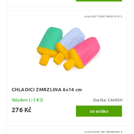
Kód:
5430718-8019808181912
CHLADICI ZMRZLINA 6x14 cm
Skladem
(>5 KS)
Značka:
CAMON
276 Kč
Kód:
5430031-8019808068619