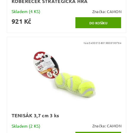
KOBEREČEK STRATEGICKÁ HRA
Skladem
(4 KS)
Značka:
CAMON
921 Kč
Kód:
5430010-8019808199764
TENISÁK 3,7 cm 3 ks
Skladem
(2 KS)
Značka:
CAMON