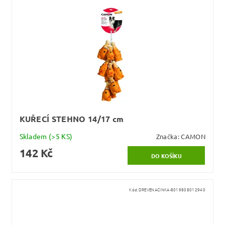
KUŘECÍ STEHNO 14/17 cm
Skladem
(>5 KS)
Značka:
CAMON
142 Kč
Kód:
DREVENACINKA-8019808012940