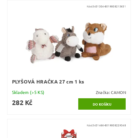
Kód:
5431304-8019808215631
PLYŠOVÁ HRAČKA 27 cm 1 ks
Skladem
(>5 KS)
Značka:
CAMON
282 Kč
Kód:
5431466-8019808229348