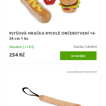
PLYŠOVÁ HRAČKA RYCHLÉ OBČERSTVENÍ 14-
24 cm 1 ks
Skladem
(>5 KS)
Značka:
CAMON
254 Kč
Kód:
5430685-8019808100005