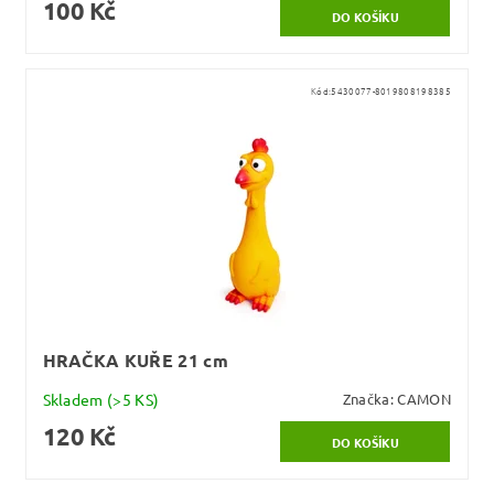
100 Kč
Kód:
5430077-8019808198385
HRAČKA KUŘE 21 cm
Skladem
(>5 KS)
Značka:
CAMON
120 Kč