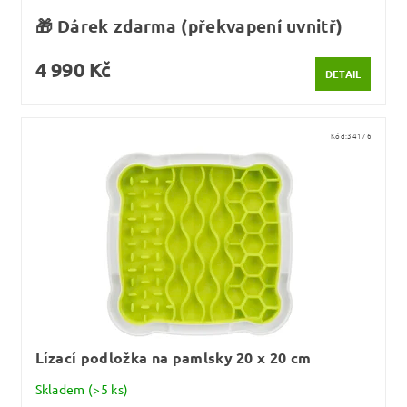
🎁 Dárek zdarma (překvapení uvnitř)
4 990 Kč
DETAIL
Kód:
34176
Lízací podložka na pamlsky 20 x 20 cm
Skladem
(>5 ks)