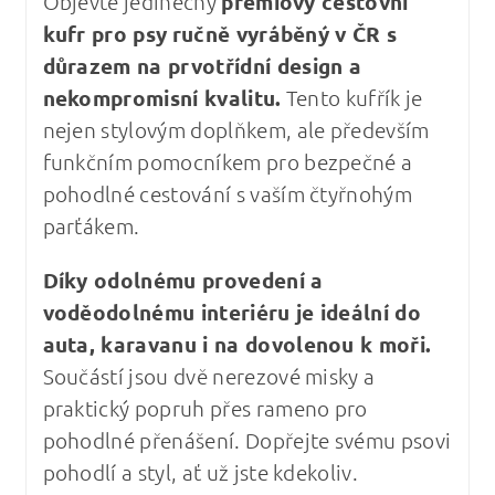
Objevte jedinečný
prémiový cestovní
kufr pro psy
ručně vyráběný v ČR s
důrazem na prvotřídní design a
nekompromisní kvalitu
.
Tento kufřík je
nejen stylovým doplňkem, ale především
funkčním pomocníkem pro bezpečné a
pohodlné cestování s vaším čtyřnohým
parťákem.
Díky odolnému provedení a
voděodolnému interiéru je ideální do
auta, karavanu i na dovolenou k moři.
Součástí jsou dvě nerezové misky a
praktický popruh přes rameno pro
pohodlné přenášení. Dopřejte svému psovi
pohodlí a styl, ať už jste kdekoliv.