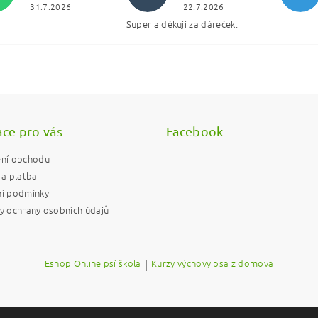
31.7.2026
22.7.2026
Super a děkuji za dáreček.
ním hodnocení souhlasíte s
podmínkami ochrany osobních údajů
ce pro vás
Facebook
ní obchodu
a platba
í podmínky
 ochrany osobních údajů
Eshop Online psí škola
|
Kurzy výchovy psa z domova