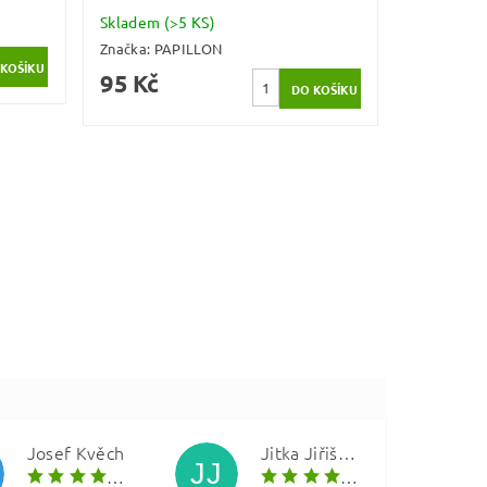
Skladem
(>5 KS)
Značka:
PAPILLON
95 Kč
Josef Kvěch
Jitka Jiřištová
JJ