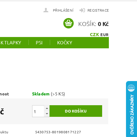
PŘIHLÁŠENÍ
REGISTRACE
KOŠÍK:
0 Kč
CZK
EUR
SK TLAPKY
PSI
KOČKY
nost
Skladem
(>5 KS)
č
duktu
5430753-8019808171227