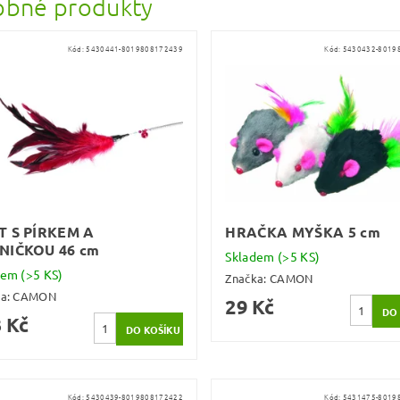
bné produkty
Kód:
5430441-8019808172439
Kód:
5430432-8019
T S PÍRKEM A
HRAČKA MYŠKA 5 cm
NIČKOU 46 cm
Skladem
(>5 KS)
dem
(>5 KS)
Značka:
CAMON
ka:
CAMON
29 Kč
 Kč
Kód:
5430439-8019808172422
Kód:
5431475-8019