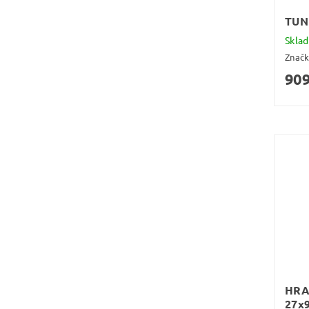
TUN
Skla
Znač
909
HRA
27x