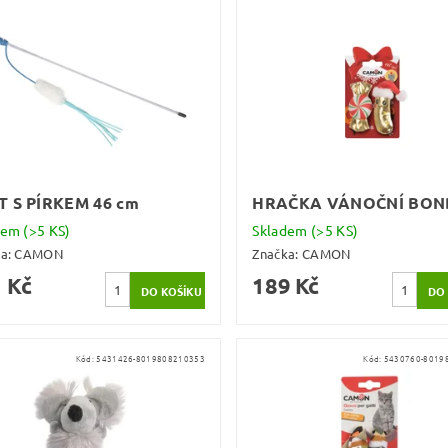
T S PÍRKEM 46 cm
HRAČKA VÁNOČNÍ BO
dem
(>5 KS)
Skladem
(>5 KS)
ka:
CAMON
Značka:
CAMON
 Kč
189 Kč
Kód:
5431426-8019808210353
Kód:
5430760-8019