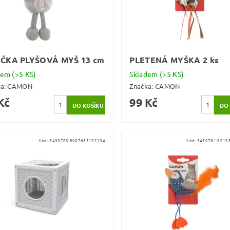
ČKA PLYŠOVÁ MYŠ 13 cm
PLETENÁ MYŠKA 2 ks
dem
(>5 KS)
Skladem
(>5 KS)
ka:
CAMON
Značka:
CAMON
Kč
99 Kč
Kód:
5430783-8007633192104
Kód:
5430761-8019