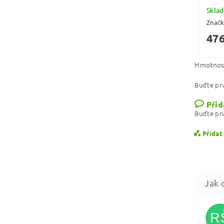
Skla
Znač
476
Hmotnos
Buďte prv
Přid
Buďte prv
Přidat
R