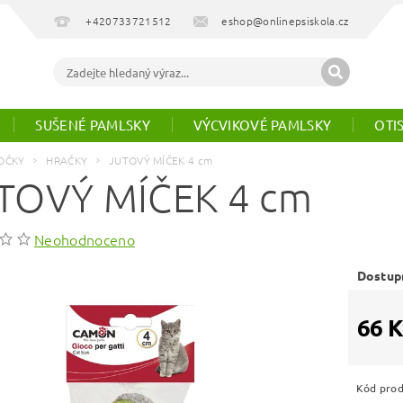
+420733721512
eshop@onlinepsiskola.cz
SUŠENÉ PAMLSKY
VÝCVIKOVÉ PAMLSKY
OTI
OČKY
HRAČKY
JUTOVÝ MÍČEK 4 cm
TOVÝ MÍČEK 4 cm
Neohodnoceno
Dostup
66 K
Kód pro