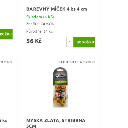
BAREVNÝ MÍČEK 4 ks 4 cm
Skladem
(4 KS)
Značka:
CAMON
Původně:
64 Kč
56 Kč
808146270
Kód:
454136-8718274081596
 ks
MYSKA ZLATA, STRIBRNA
5CM