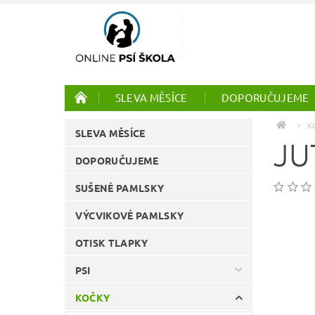
SLEVA MĚSÍCE
DOPORUČUJEME
PTÁCI
ONLINE KURZY
K
SLEVA MĚSÍCE
JU
DOPORUČUJEME
SUŠENÉ PAMLSKY
VÝCVIKOVÉ PAMLSKY
OTISK TLAPKY
PSI
KOČKY