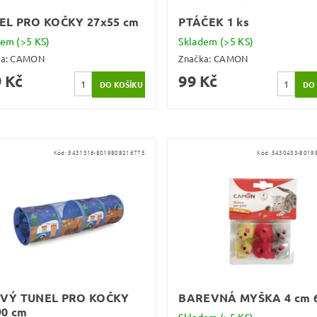
EL PRO KOČKY 27x55 cm
PTÁČEK 1 ks
dem
(>5 KS)
Skladem
(>5 KS)
ka:
CAMON
Značka:
CAMON
 Kč
99 Kč
Kód:
5431316-8019808216775
Kód:
5430433-8019
VÝ TUNEL PRO KOČKY
BAREVNÁ MYŠKA 4 cm 6
90 cm