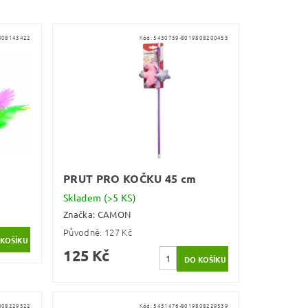
808143422
Kód:
5430759-8019808200453
PRUT PRO KOČKU 45 cm
Skladem
(>5 KS)
Značka:
CAMON
Původně:
127 Kč
125 Kč
808229522
Kód:
5431476-8019808229539