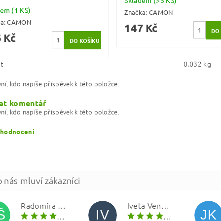
Skladem
(>5 KS)
dem
(1 KS)
Značka:
CAMON
ka:
CAMON
147 Kč
 Kč
t
0.032 kg
ní, kdo napíše příspěvek k této položce.
at komentář
ní, kdo napíše příspěvek k této položce.
 hodnocení
Radomíra Šolínová
Iveta Vencová
Š
IV
JK