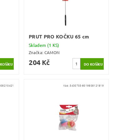
PRUT PRO KOČKU 65 cm
Skladem
(1 KS)
Značka:
CAMON
204 Kč
808210421
Kód:
5430755-8019808121819