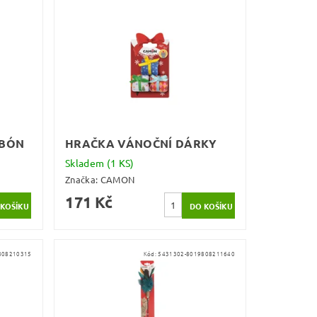
NBÓN
HRAČKA VÁNOČNÍ DÁRKY
Skladem
(1 KS)
Značka:
CAMON
171 Kč
808210315
Kód:
5431302-8019808211640