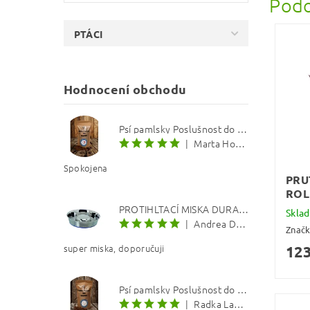
Podo
PTÁCI
Hodnocení obchodu
Psí pamlsky Poslušnost do kapsy: Treska s červenou řepou 12 mm
|
Marta Hourová
Spokojena
PRU
ROL
PROTIHLTACÍ MISKA DURAPET
Skla
|
Andrea Dosoudilová
Znač
super miska, doporučuji
123
Psí pamlsky Poslušnost do kapsy: Kachna s lososovým olejem 8 mm
|
Radka Langerová