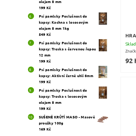
olejem 8 mm
199 Kč
Psí pamlsky Poslušnost do
kapsy: Kachna s lososovým
olejem 8 mm 1kg
549 Kč
HRA
Psí pamlsky Poslušnost do
Skla
kapsy: Treska s červenou řepou
Znač
12 mm
92 
199 Kč
Psí pamlsky Poslušnost do
kapsy: Aktivní černé uhlí 8mm
199 Kč
Psí pamlsky Poslušnost do
kapsy: Treska s lososovým
olejem 8 mm
199 Kč
SUŠENÉ KRŮTÍ MASO - Masové
proužky 100g
169 Kč