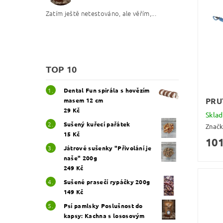
Zatím ještě netestováno, ale věřím,...
TOP 10
Dental Fun spirála s hovězím
PRU
masem 12 cm
29 Kč
Skla
Sušený kuřecí pařátek
Znač
15 Kč
101
Játrové sušenky "Přivolání je
naše" 200g
249 Kč
Sušené prasečí rypáčky 200g
149 Kč
Psí pamlsky Poslušnost do
kapsy: Kachna s lososovým