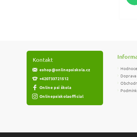
Vlože
Informa
Kontakt
Hodnoce
eshop
@
onlinepsiskola.cz
Doprava 
+420733721512
Obchodn
Online psí škola
Podmínky
Onlinepsiskolaofficial