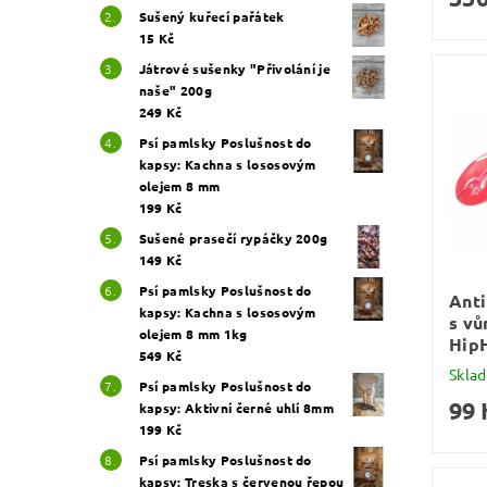
Sušený kuřecí pařátek
15 Kč
Játrové sušenky "Přivolání je
naše" 200g
249 Kč
Psí pamlsky Poslušnost do
kapsy: Kachna s lososovým
olejem 8 mm
199 Kč
Sušené prasečí rypáčky 200g
149 Kč
Psí pamlsky Poslušnost do
Anti
kapsy: Kachna s lososovým
s vů
olejem 8 mm 1kg
Hip
549 Kč
Skla
Psí pamlsky Poslušnost do
99 
kapsy: Aktivní černé uhlí 8mm
199 Kč
Psí pamlsky Poslušnost do
kapsy: Treska s červenou řepou