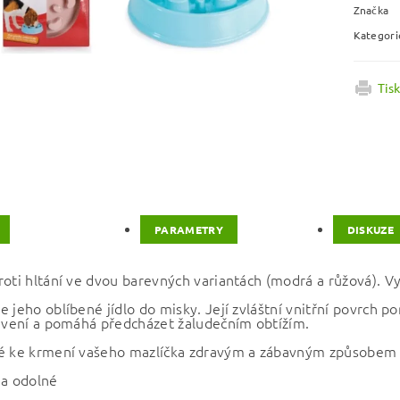
Značka
Kategori
Tis
PARAMETRY
DISKUZE
roti hltání ve dvou barevných variantách (modrá a růžová). 
e jeho oblíbené jídlo do misky. Její zvláštní vnitřní povrch 
rávení a pomáhá předcházet žaludečním obtížím.
é ke krmení vašeho mazlíčka zdravým a zábavným způsobem
 a odolné