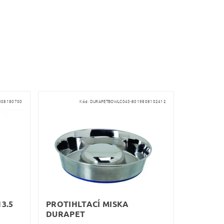
808180700
Kód:
DURAPETBOWLC043-8019808102412
3.5
PROTIHLTACÍ MISKA
DURAPET