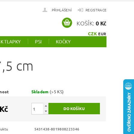
PŘIHLÁŠENÍ
REGISTRACE
KOŠÍK:
0 Kč
CZK
EUR
SK TLAPKY
PSI
KOČKY
7,5 cm
nost
Skladem
(>5 KS)
 Kč
duktu
5431438-8019808223346