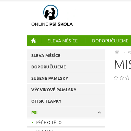
SLEVA MĚSÍCE
DOPORUČUJEME
PTÁCI
ONLINE KURZY
P
SLEVA MĚSÍCE
MI
DOPORUČUJEME
SUŠENÉ PAMLSKY
VÝCVIKOVÉ PAMLSKY
OTISK TLAPKY
PSI
PÉČE O TĚLO