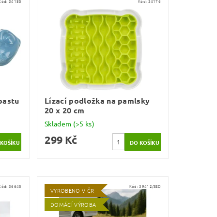
Kód:
34185
Kód:
34176
pastu
Lízací podložka na pamlsky
20 x 20 cm
Skladem
(>5 ks)
299 Kč
Kód:
36645
Kód:
39412/SED
VYROBENO V ČR
DOMÁCÍ VÝROBA