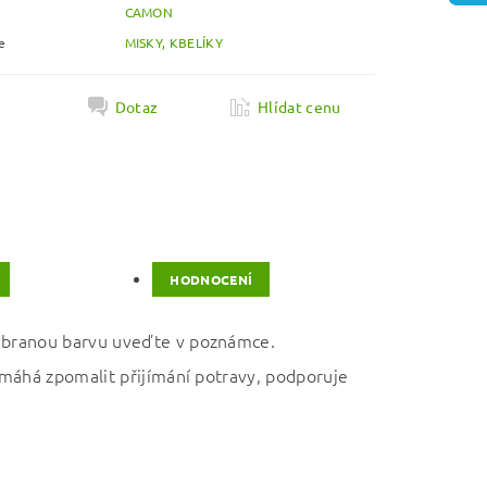
CAMON
e
MISKY, KBELÍKY
k
Dotaz
Hlídat cenu
HODNOCENÍ
Vybranou barvu uveďte v poznámce.
pomáhá zpomalit přijímání potravy, podporuje