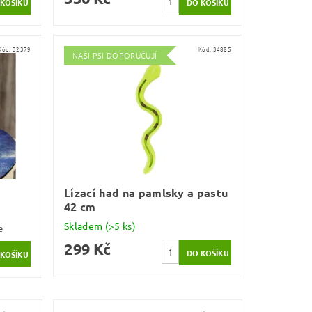
Kód:
32379
Kód:
34885
NAŠI PSI DOPORUČUJÍ
Lízací had na pamlsky a pastu
42 cm
Skladem
(>5 ks)
e
299 Kč