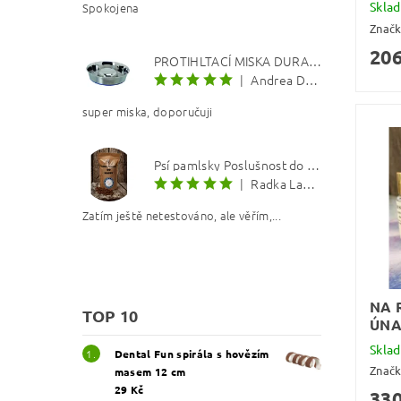
Skla
Spokojena
Znač
206
PROTIHLTACÍ MISKA DURAPET
|
Andrea Dosoudilová
super miska, doporučuji
Psí pamlsky Poslušnost do kapsy: Kachna s lososovým olejem 8 mm
|
Radka Langerová
Zatím ještě netestováno, ale věřím,...
NA 
TOP 10
ÚN
Skla
Dental Fun spirála s hovězím
Znač
masem 12 cm
29 Kč
330