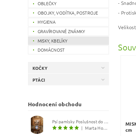
- Snadno
OBLEČKY
- Protis
OBOJKY, VODÍTKA, POSTROJE
HYGIENA
Velikos
GRAVÍROVANÉ ZNÁMKY
MISKY, KBELÍKY
Souv
DOMÁCNOST
KOČKY
PTÁCI
Hodnocení obchodu
Psí pamlsky Poslušnost do kapsy: Treska s červenou řepou 12 mm
MIS
|
Marta Hourová
cm