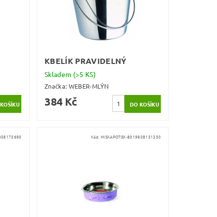
KBELÍK PRAVIDELNÝ
Skladem
(>5 KS)
Značka:
WEBER-MLÝN
384 Kč
808175690
Kód:
MISKAPOTISK-8019808151250