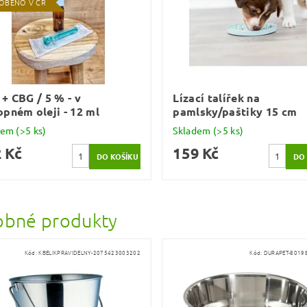
OBENO V ČR
+ CBG / 5 % - v
Lízací talířek na
pném oleji - 12 ml
pamlsky/paštiky 15 cm
dem
(>5 ks)
Skladem
(>5 ks)
 Kč
159 Kč
bné produkty
Kód:
KBELIKPRAVIDELNY-2075423003202
Kód:
DURAPET-8019