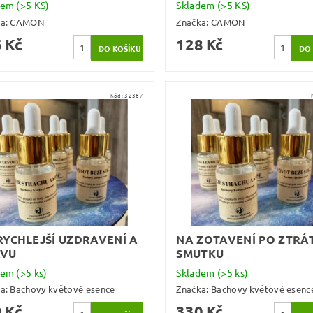
dem
(>5 KS)
Skladem
(>5 KS)
ka:
CAMON
Značka:
CAMON
 Kč
128 Kč
Kód:
32367
RYCHLEJŠÍ UZDRAVENÍ A
NA ZOTAVENÍ PO ZTRÁT
AVU
SMUTKU
dem
(>5 ks)
Skladem
(>5 ks)
ka:
Bachovy květové esence
Značka:
Bachovy květové esenc
 Kč
330 Kč