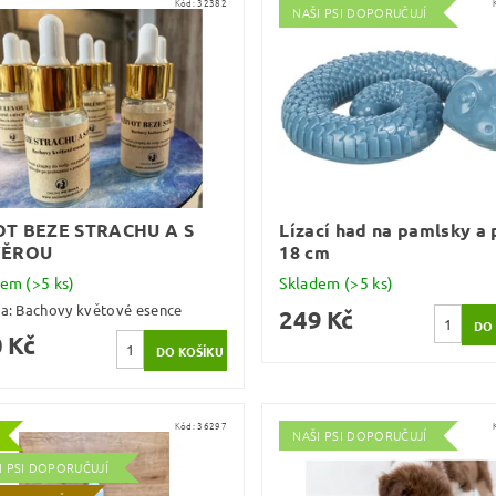
Kód:
32382
NAŠI PSI DOPORUČUJÍ
OT BEZE STRACHU A S
Lízací had na pamlsky a 
VĚROU
18 cm
dem
(>5 ks)
Skladem
(>5 ks)
ka:
Bachovy květové esence
249 Kč
 Kč
Kód:
36297
NAŠI PSI DOPORUČUJÍ
I PSI DOPORUČUJÍ