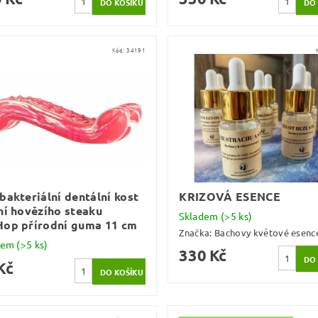
Kód:
34191
bakteriální dentální kost
KRIZOVÁ ESENCE
ní hovězího steaku
Skladem
(>5 ks)
Hop přírodní guma 11 cm
Značka:
Bachovy květové esenc
dem
(>5 ks)
330 Kč
Kč