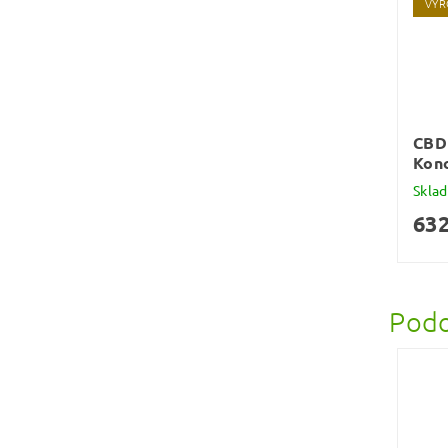
VYR
CBD 
Kono
Skla
632
Podo