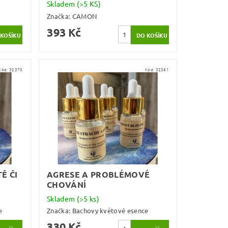
Skladem
(>5 KS)
Značka:
CAMON
393 Kč
Kód:
32370
Kód:
32361
Ě ČI
AGRESE A PROBLÉMOVÉ
CHOVÁNÍ
Skladem
(>5 ks)
e
Značka:
Bachovy květové esence
330 Kč