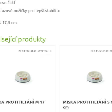
 se čistí
kluzové nožičky pro lepší stabilitu
t: 17,5 cm
isející produkty
Kód:
5430125-8019808180717
Kód:
5430124-8019
KA PROTI HLTÁNÍ M 17
MISKA PROTI HLTÁNÍ S 1
cm