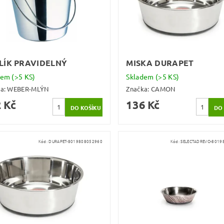
LÍK PRAVIDELNÝ
MISKA DURAPET
dem
(>5 KS)
Skladem
(>5 KS)
ka:
WEBER-MLÝN
Značka:
CAMON
 Kč
136 Kč
Kód:
DURAPET-8019808052960
Kód:
SELECTADREVO-8019