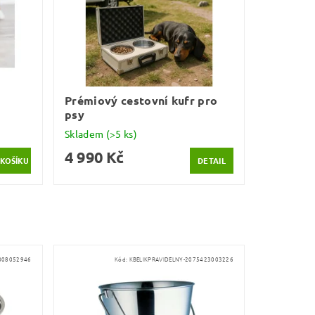
Prémiový cestovní kufr pro
psy
Skladem
(>5 ks)
4 990 Kč
DETAIL
808052946
Kód:
KBELIKPRAVIDELNY-2075423003226