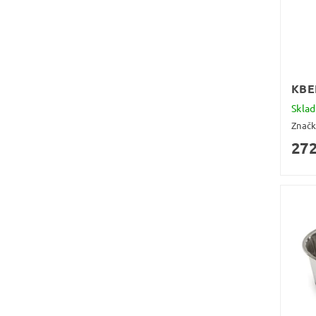
KBE
Skla
Znač
272