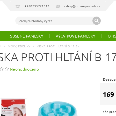
+420733721512
eshop@onlinepsiskola.cz
SUŠENÉ PAMLSKY
VÝCVIKOVÉ PAMLSKY
OTI
SI
MISKY, KBELÍKY
MISKA PROTI HLTÁNÍ B 17,5 cm
SKA PROTI HLTÁNÍ B 1
Neohodnoceno
Dostup
169
Kód pro