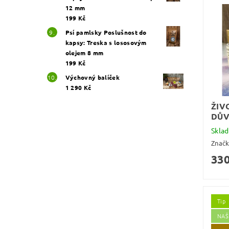
12 mm
199 Kč
Psí pamlsky Poslušnost do
kapsy: Treska s lososovým
olejem 8 mm
199 Kč
Výchovný balíček
1 290 Kč
ŽIV
DŮ
Skla
Znač
330
Tip
NAŠ