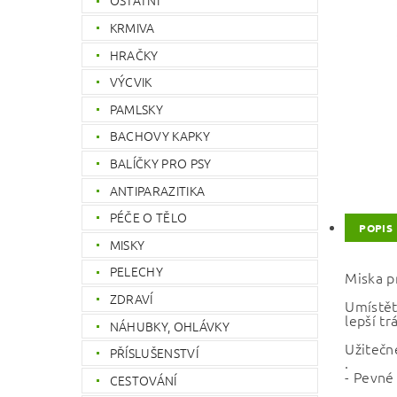
OSTATNÍ
KRMIVA
HRAČKY
VÝCVIK
PAMLSKY
BACHOVY KAPKY
BALÍČKY PRO PSY
ANTIPARAZITIKA
PÉČE O TĚLO
POPIS
MISKY
PELECHY
Miska p
ZDRAVÍ
Umístět
lepší t
NÁHUBKY, OHLÁVKY
Užitečn
PŘÍSLUŠENSTVÍ
.
- Pevné
CESTOVÁNÍ