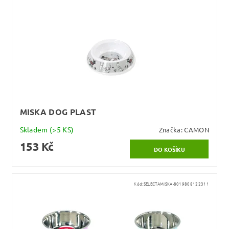
MISKA DOG PLAST
Skladem
(>5 KS)
Značka:
CAMON
153 Kč
Kód:
SELECTAMISKA-8019808122311