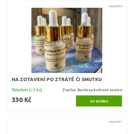
Kód:
32370
NA ZOTAVENÍ PO ZTRÁTĚ ČI SMUTKU
Skladem
(>5 ks)
Značka:
Bachovy květové esence
330 Kč
Kód:
34191