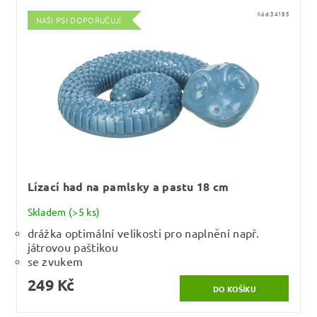
Kód:
34185
NAŠI PSI DOPORUČUJÍ
Lízací had na pamlsky a pastu 18 cm
Skladem
(>5 ks)
drážka optimální velikosti pro naplnění např.
játrovou paštikou
se zvukem
249 Kč