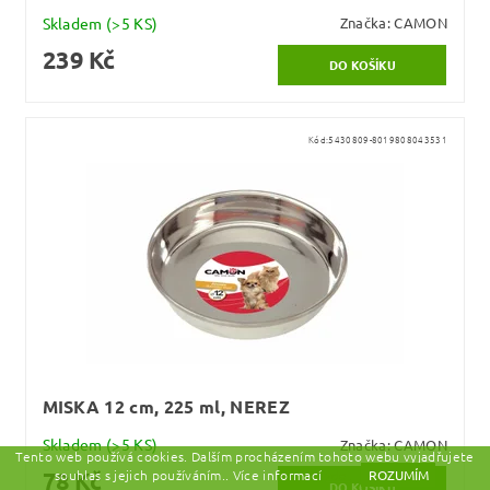
Skladem
(>5 KS)
Značka:
CAMON
239 Kč
Kód:
5430809-8019808043531
MISKA 12 cm, 225 ml, NEREZ
Skladem
(>5 KS)
Značka:
CAMON
Tento web používá cookies. Dalším procházením tohoto webu vyjadřujete
souhlas s jejich používáním.. Více informací
zde.
ROZUMÍM
78 Kč