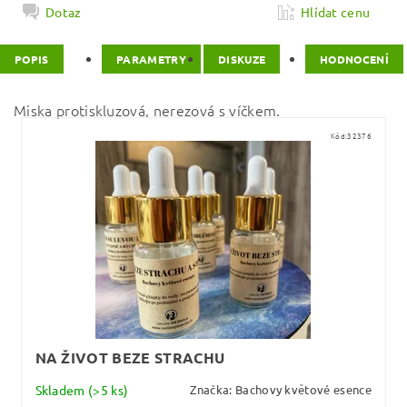
Dotaz
Hlídat cenu
POPIS
PARAMETRY
DISKUZE
HODNOCENÍ
Miska protiskluzová, nerezová s víčkem.
Kód:
32376
NA ŽIVOT BEZE STRACHU
Skladem
(>5 ks)
Značka:
Bachovy květové esence