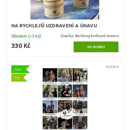
NA RYCHLEJŠÍ UZDRAVENÍ A ÚNAVU
Skladem
(>5 ks)
Značka:
Bachovy květové esence
330 Kč
Kód:
32418
Akce
Tip