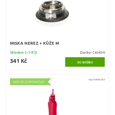
MISKA NEREZ + KŮŽE M
Skladem
(>5 KS)
Značka:
CAMON
341 Kč
Kód:
34908/250
NAŠI PSI DOPORUČUJÍ