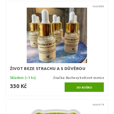
Kód:
32382
ŽIVOT BEZE STRACHU A S DŮVĚROU
Skladem
(>5 ks)
Značka:
Bachovy květové esence
330 Kč
Kód:
34176