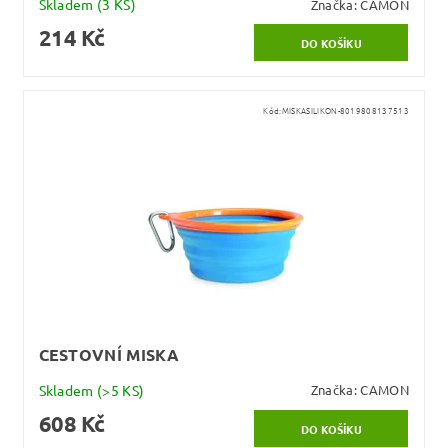
Skladem
(3 KS)
Značka:
CAMON
214 Kč
Kód:
MISKASILIKON-8019808137513
CESTOVNÍ MISKA
Skladem
(>5 KS)
Značka:
CAMON
608 Kč