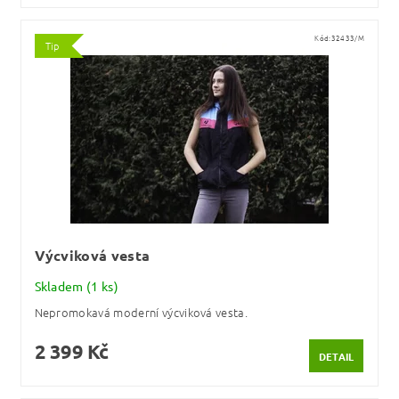
Kód:
32433/M
Tip
Výcviková vesta
Skladem
(1 ks)
Nepromokavá moderní výcviková vesta.
2 399 Kč
DETAIL