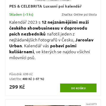
PES & CELEBRITA Luxusní psí kalendář
Skladem
(>5 ks)
Značka:
Online psí škola
Kalendář 2023 s
12 nejznámějšími muži
českého showbusinessu v doprovodu
psích nezbedníků
nafotil jeden z
nejžádanějších fotografů v Česku,
Jaroslav
Urban
. Kalendář vás
pobaví psími
kulišárnami
, ve kterých se najdou všichni
milovníci psů.
Původně:
699 Kč
Ušetříte
:
400 Kč (–57 %)
299 Kč
Kód:
32379