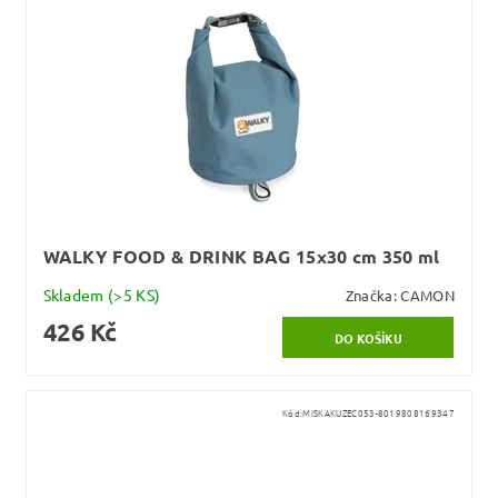
WALKY FOOD & DRINK BAG 15x30 cm 350 ml
Skladem
(>5 KS)
Značka:
CAMON
426 Kč
Kód:
MISKAKUZEC053-8019808169347