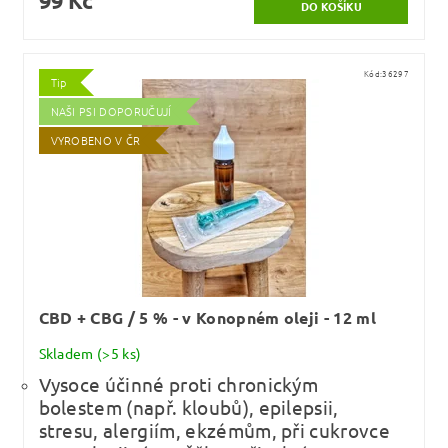
99 Kč
Kód:
36297
Tip
NAŠI PSI DOPORUČUJÍ
VYROBENO V ČR
CBD + CBG / 5 % - v Konopném oleji - 12 ml
Skladem
(>5 ks)
Vysoce účinné proti chronickým
bolestem (např. kloubů), epilepsii,
stresu, alergiím, ekzémům, při cukrovce