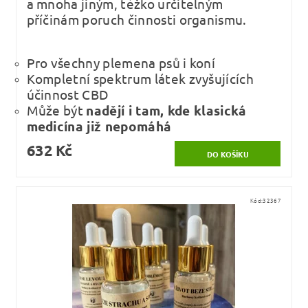
a mnoha jiným, těžko určitelným
příčinám poruch činnosti organismu.
Pro všechny plemena psů i koní
Kompletní spektrum látek zvyšujících
účinnost CBD
Může být
nadějí i tam, kde klasická
medicína již nepomáhá
632 Kč
Kód:
32367