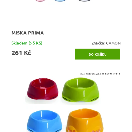
MISKA PRIMA
Skladem
(>5 KS)
Značka:
CAMON
261 Kč
Kód:
MISKAMAYA-8022967012812