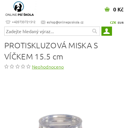
0 Kč
+420733721512
eshop@onlinepsiskola.cz
CZK
EUR
PROTISKLUZOVÁ MISKA S
VÍČKEM 15.5 cm
Neohodnoceno