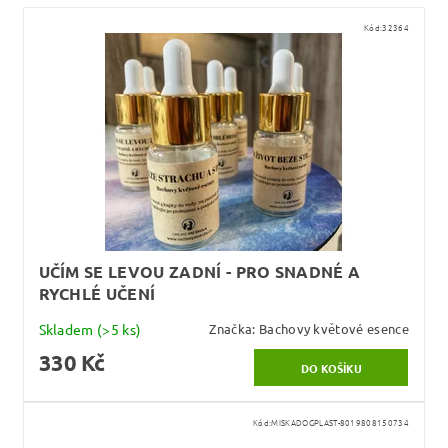
Kód:
32364
UČÍM SE LEVOU ZADNÍ - PRO SNADNÉ A
RYCHLÉ UČENÍ
Skladem
(>5 ks)
Značka:
Bachovy květové esence
330 Kč
Kód:
MISKADOGPLAST-8019808150734