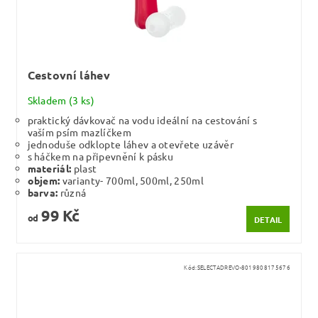
Cestovní láhev
Skladem
(3 ks)
praktický dávkovač na vodu ideální na cestování s
vaším psím mazlíčkem
jednoduše odklopte láhev a otevřete uzávěr
s háčkem na připevnění k pásku
materiál:
plast
objem:
varianty- 700ml, 500ml, 250ml
barva:
různá
99 Kč
od
DETAIL
Kód:
SELECTADREVO-8019808175676