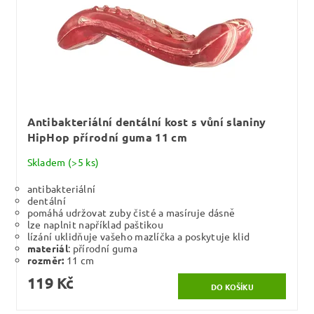
Antibakteriální dentální kost s vůní slaniny
HipHop přírodní guma 11 cm
Skladem
(>5 ks)
antibakteriální
dentální
pomáhá udržovat zuby čisté a masíruje dásně
lze naplnit například paštikou
lízání uklidňuje vašeho mazlíčka a poskytuje klid
materiál
: přírodní guma
rozměr:
11 cm
119 Kč