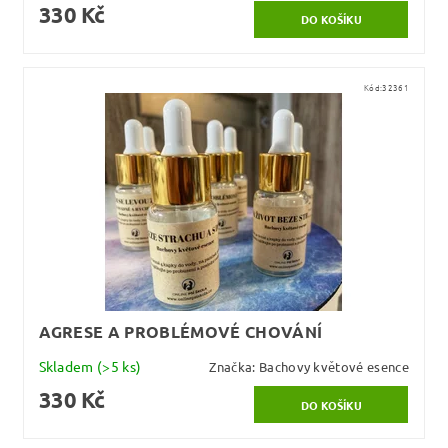
330 Kč
Kód:
32361
AGRESE A PROBLÉMOVÉ CHOVÁNÍ
Skladem
(>5 ks)
Značka:
Bachovy květové esence
330 Kč