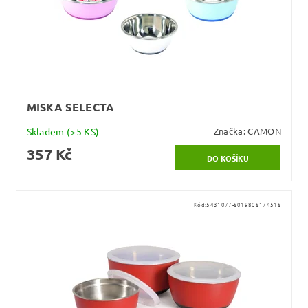
MISKA SELECTA
Skladem
(>5 KS)
Značka:
CAMON
357 Kč
Kód:
5431077-8019808174518