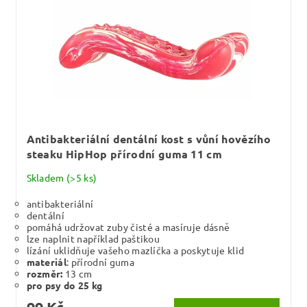
Antibakteriální dentální kost s vůní hovězího
steaku HipHop přírodní guma 11 cm
Skladem
(>5 ks)
antibakteriální
dentální
pomáhá udržovat zuby čisté a masíruje dásně
lze naplnit například paštikou
lízání uklidňuje vašeho mazlíčka a poskytuje klid
materiál
: přírodní guma
rozměr:
13 cm
pro psy do 25 kg