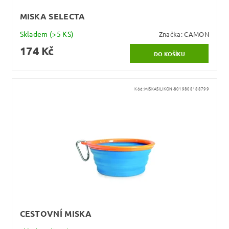
MISKA SELECTA
Skladem
(>5 KS)
Značka:
CAMON
174 Kč
Kód:
MISKASILIKON-8019808188799
CESTOVNÍ MISKA