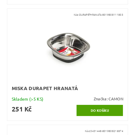
Kód:
DURAPETHRANATA-8019808111803
MISKA DURAPET HRANATÁ
Skladem
(>5 KS)
Značka:
CAMON
251 Kč
Kód:
5431448-8019808216874