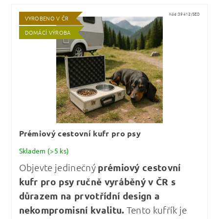
Kód:
39412/SED
VYROBENO V ČR
DOMÁCÍ VÝROBA
Prémiový cestovní kufr pro psy
Skladem
(>5 ks)
Objevte jedinečný
prémiový cestovní
kufr pro psy
ručně vyráběný v ČR s
důrazem na prvotřídní design a
nekompromisní kvalitu
.
Tento kufřík je