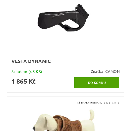
VESTA DYNAMIC
Skladem
(>5 KS)
Značka:
CAMON
1 865 Kč
Kód:
KABATHNEDA-8019808195179