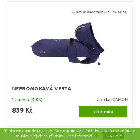
Kód:
NEPROMOKAVYMODRY-8019808183763
NEPROMOKAVÁ VESTA
Skladem
(3 KS)
Značka:
CAMON
839 Kč
Tento web používá cookies. Dalším procházením tohoto webu vyjadřujete
Kód:
PONOZKY762-8019808109718
souhlas s jejich používáním.. Více informací
zde.
ROZUMÍM