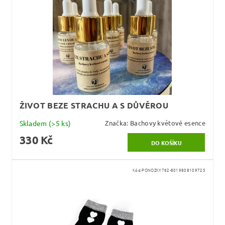
ŽIVOT BEZE STRACHU A S DŮVĚROU
Skladem
(>5 ks)
Značka:
Bachovy květové esence
330 Kč
Kód:
PONOZKY762-8019808109725