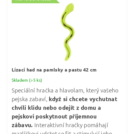
Lízací had na pamlsky a pastu 42 cm
Skladem
(>5 ks)
Speciální hračka a hlavolam, který vašeho
pejska zabaví,
když si chcete vychutnat
chvíli klidu nebo odejít z domu a
pejskovi poskytnout příjemnou
zábavu.
Interaktivní hračky pomáhají
mazlíčkovi udržet se fit a stimulují jeho