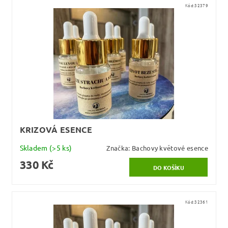
Kód:
32379
KRIZOVÁ ESENCE
Skladem
(>5 ks)
Značka:
Bachovy květové esence
330 Kč
Kód:
32361