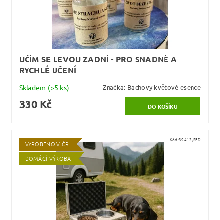
UČÍM SE LEVOU ZADNÍ - PRO SNADNÉ A
RYCHLÉ UČENÍ
Skladem
(>5 ks)
Značka:
Bachovy květové esence
330 Kč
Kód:
39412/SED
VYROBENO V ČR
DOMÁCÍ VÝROBA