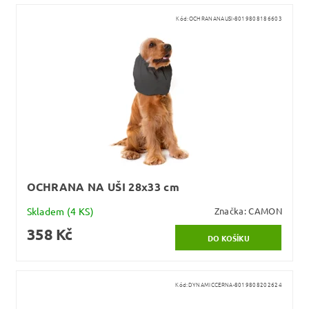
Kód:
OCHRANANAUSI-8019808186603
OCHRANA NA UŠI 28x33 cm
Skladem
(4 KS)
Značka:
CAMON
358 Kč
Kód:
DYNAMICCERNA-8019808202624