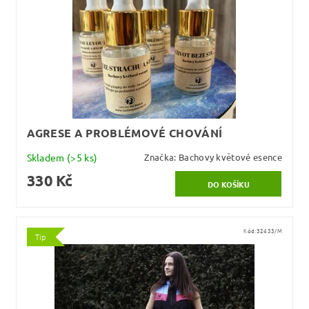
AGRESE A PROBLÉMOVÉ CHOVÁNÍ
Skladem
(>5 ks)
Značka:
Bachovy květové esence
330 Kč
Kód:
32433/M
Tip