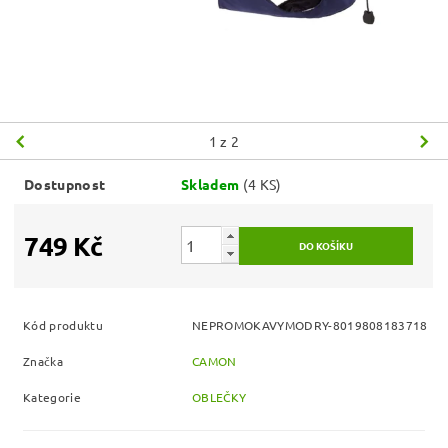
1
z 2
Dostupnost
Skladem
(4 KS)
749 Kč
Kód produktu
NEPROMOKAVYMODRY-8019808183718
Značka
CAMON
Kategorie
OBLEČKY