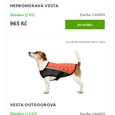
NEPROMOKAVÁ VESTA
Skladem
(2 KS)
Značka:
CAMON
965 Kč
Kód:
VESTAOUTDOOR-8019808179049
VESTA OUTDOOROVÁ
Skladem
(>5 KS)
Značka:
CAMON