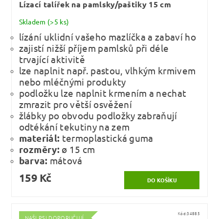
Lízací talířek na pamlsky/paštiky 15 cm
Skladem
(>5 ks)
lízání uklidní vašeho mazlíčka a zabaví ho
zajistí nižší příjem pamlsků při déle
trvající aktivitě
lze naplnit např. pastou, vlhkým krmivem
nebo mléčnými produkty
podložku lze naplnit krmením a nechat
zmrazit pro větší osvěžení
žlábky po obvodu podložky zabraňují
odtékání tekutiny na zem
materiál:
termoplastická guma
rozměry:
ø 15 cm
barva:
mátová
159 Kč
Kód:
34885
NAŠI PSI DOPORUČUJÍ