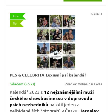
Kód:
32418
Akce
Tip
PES & CELEBRITA Luxusní psí kalendář
Skladem
(>5 ks)
Značka:
Online psí škola
Kalendář 2023 s
12 nejznámějšími muži
českého showbusinessu v doprovodu
psích nezbedníků
nafotil jeden z
nejžádanějších fotografů v Česku,
Jaroslav