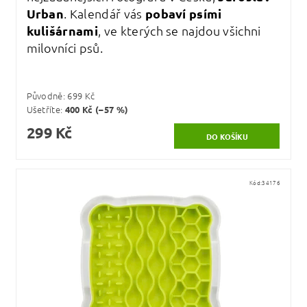
Urban
. Kalendář vás
pobaví psími
kulišárnami
, ve kterých se najdou všichni
milovníci psů.
Původně:
699 Kč
Ušetříte
:
400 Kč (–57 %)
299 Kč
Kód:
34176