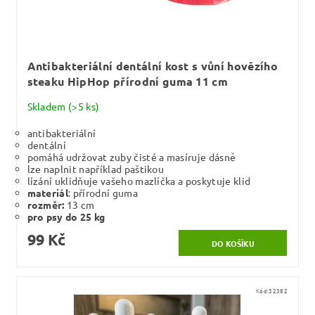
Antibakteriální dentální kost s vůní hovězího
steaku HipHop přírodní guma 11 cm
Skladem
(>5 ks)
antibakteriální
dentální
pomáhá udržovat zuby čisté a masíruje dásně
lze naplnit například paštikou
lízání uklidňuje vašeho mazlíčka a poskytuje klid
materiál
: přírodní guma
rozměr:
13 cm
pro psy do 25 kg
99 Kč
Kód:
32382