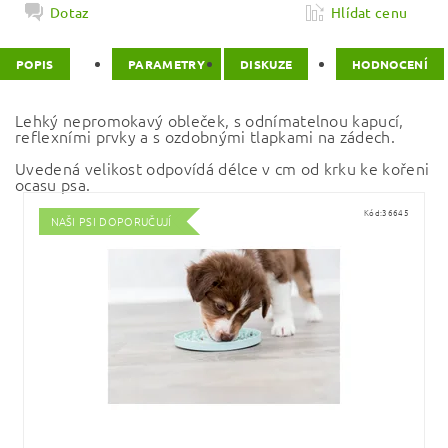
Dotaz
Hlídat cenu
POPIS
PARAMETRY
DISKUZE
HODNOCENÍ
Lehký nepromokavý obleček, s odnímatelnou kapucí,
reflexními prvky a s ozdobnými tlapkami na zádech.
Uvedená velikost odpovídá délce v cm od krku ke kořeni
ocasu psa.
Kód:
36645
NAŠI PSI DOPORUČUJÍ