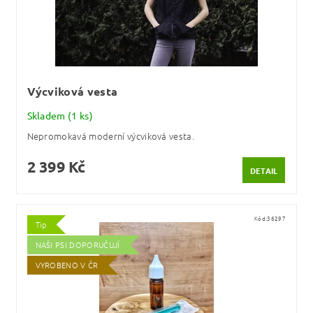
Výcviková vesta
Skladem
(1 ks)
Nepromokavá moderní výcviková vesta.
2 399 Kč
DETAIL
Kód:
36297
Tip
NAŠI PSI DOPORUČUJÍ
VYROBENO V ČR