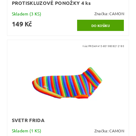
PROTISKLUZOVÉ PONOŽKY 4 ks
Skladem
(3 KS)
Značka:
CAMON
149 Kč
Kód:
FRIDAM413-8019808212180
SVETR FRIDA
Skladem
(1 KS)
Značka:
CAMON