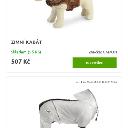
ZIMNÍ KABÁT
Skladem
(>5 KS)
Značka:
CAMON
507 Kč
Kód:
RAINBOW438-8019808213910