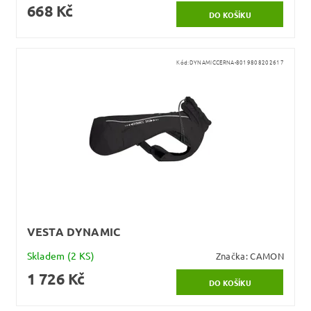
668 Kč
Kód:
DYNAMICCERNA-8019808202617
VESTA DYNAMIC
Skladem
(2 KS)
Značka:
CAMON
1 726 Kč