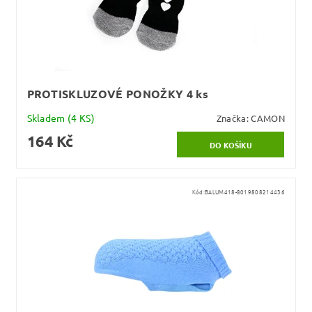
PROTISKLUZOVÉ PONOŽKY 4 ks
Skladem
(4 KS)
Značka:
CAMON
164 Kč
Kód:
BALUM418-8019808214436