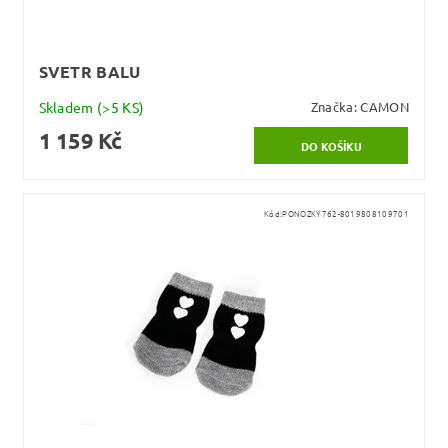
SVETR BALU
Skladem
(>5 KS)
Značka:
CAMON
1 159 Kč
Kód:
PONOZKY762-8019808109701