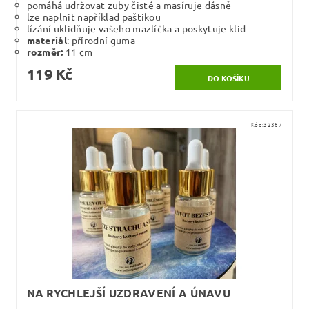
pomáhá udržovat zuby čisté a masíruje dásně
lze naplnit například paštikou
lízání uklidňuje vašeho mazlíčka a poskytuje klid
materiál
: přírodní guma
rozměr:
11 cm
119 Kč
Kód:
32367
NA RYCHLEJŠÍ UZDRAVENÍ A ÚNAVU