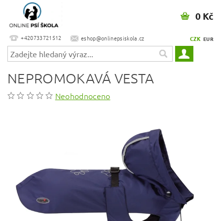
0 Kč
+420733721512
eshop@onlinepsiskola.cz
CZK
EUR
NEPROMOKAVÁ VESTA
Neohodnoceno