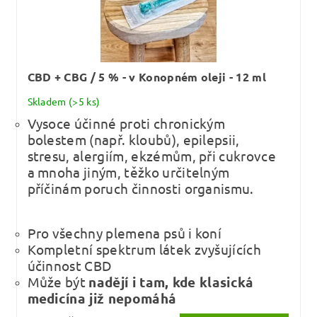
CBD + CBG / 5 % - v Konopném oleji - 12 ml
Skladem
(>5 ks)
Vysoce účinné proti chronickým
bolestem (např. kloubů), epilepsii,
stresu, alergiím, ekzémům, při cukrovce
a mnoha jiným, těžko určitelným
příčinám poruch činnosti organismu.
Pro všechny plemena psů i koní
Kompletní spektrum látek zvyšujících
účinnost CBD
Může být
nadějí i tam, kde klasická
medicína již nepomáhá