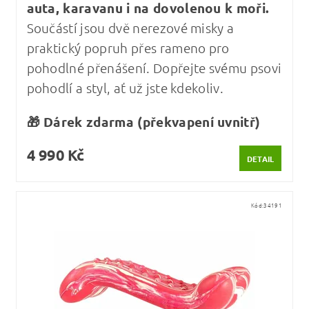
auta, karavanu i na dovolenou k moři.
Součástí jsou dvě nerezové misky a
praktický popruh přes rameno pro
pohodlné přenášení. Dopřejte svému psovi
pohodlí a styl, ať už jste kdekoliv.
🎁 Dárek zdarma (překvapení uvnitř)
4 990 Kč
DETAIL
Kód:
34191