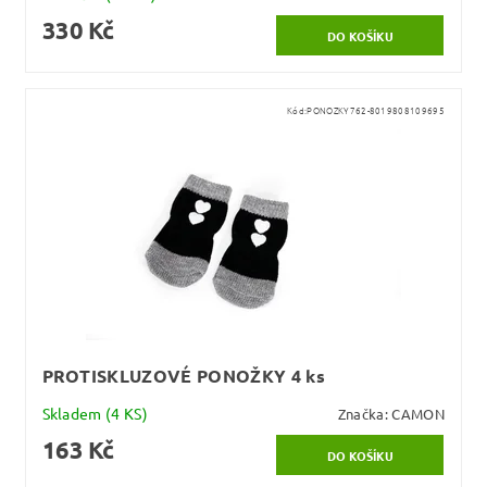
330 Kč
Kód:
PONOZKY762-8019808109695
PROTISKLUZOVÉ PONOŽKY 4 ks
Skladem
(4 KS)
Značka:
CAMON
163 Kč