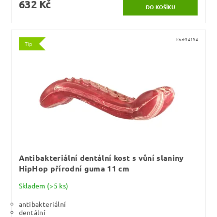
632 Kč
Kód:
34194
Tip
Antibakteriální dentální kost s vůní slaniny
HipHop přírodní guma 11 cm
Skladem
(>5 ks)
antibakteriální
dentální