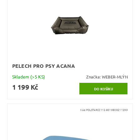
PELECH PRO PSY ACANA
Skladem
(>5 KS)
Značka:
WEBER-MLÝN
1 199 Kč
Kód:
POLSTARCC112-8019808211299