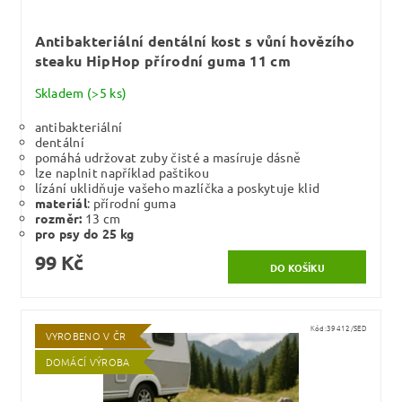
Antibakteriální dentální kost s vůní hovězího
steaku HipHop přírodní guma 11 cm
Skladem
(>5 ks)
antibakteriální
dentální
pomáhá udržovat zuby čisté a masíruje dásně
lze naplnit například paštikou
lízání uklidňuje vašeho mazlíčka a poskytuje klid
materiál
: přírodní guma
rozměr:
13 cm
pro psy do 25 kg
99 Kč
Kód:
39412/SED
VYROBENO V ČR
DOMÁCÍ VÝROBA