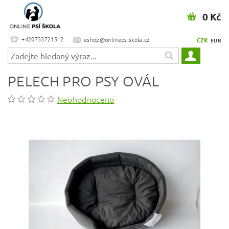
0 Kč
+420733721512
eshop@onlinepsiskola.cz
CZK
EUR
PELECH PRO PSY OVÁL
Neohodnoceno