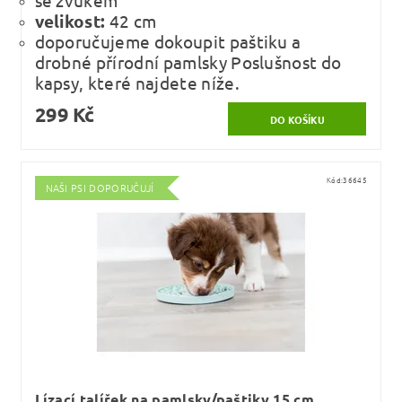
se zvukem
velikost:
42 cm
doporučujeme dokoupit paštiku a
drobné přírodní pamlsky Poslušnost do
kapsy, které najdete níže.
299 Kč
Kód:
36645
NAŠI PSI DOPORUČUJÍ
Lízací talířek na pamlsky/paštiky 15 cm