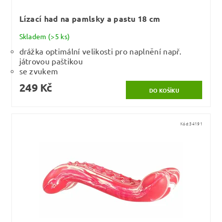
Lízací had na pamlsky a pastu 18 cm
Skladem
(>5 ks)
drážka optimální velikosti pro naplnění např.
játrovou paštikou
se zvukem
249 Kč
Kód:
34191