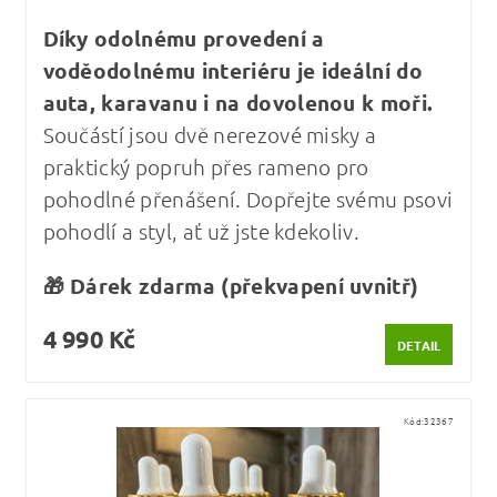
Díky odolnému provedení a
voděodolnému interiéru je ideální do
auta, karavanu i na dovolenou k moři.
Součástí jsou dvě nerezové misky a
praktický popruh přes rameno pro
pohodlné přenášení. Dopřejte svému psovi
pohodlí a styl, ať už jste kdekoliv.
🎁 Dárek zdarma (překvapení uvnitř)
4 990 Kč
DETAIL
Kód:
32367