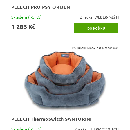
PELECH PRO PSY ORIJEN
Skladem
(>5 KS)
Značka:
WEBER-MLÝN
1 283 Kč
Kód:
SANTORINIORANZ-4260583868602
PELECH ThermoSwitch SANTORINI
Skladem
(>5 KS)
Značka:
THERMOSWITCH