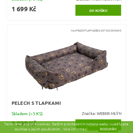
1 699 Kč
Kód:
PELECHTLAPKASEDA-2075423058400
PELECH S TLAPKAMI
Skladem
(>5 KS)
Značka:
WEBER-MLÝN
1 299 Kč
Tento web používá cookies. Dalším procházením tohoto webu vyjadřujete
souhlas s jejich používáním.. Více informací
zde.
ROZUMÍM