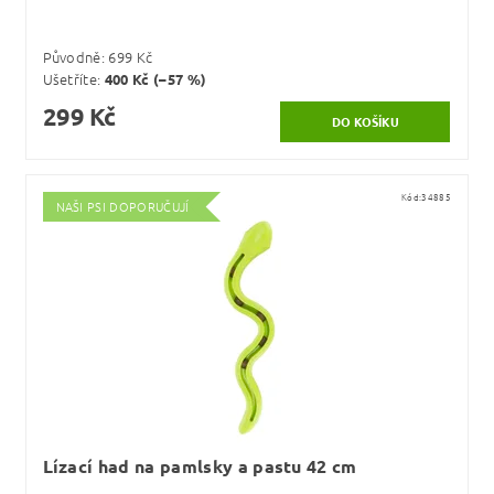
Původně:
699 Kč
Ušetříte
:
400 Kč (–57 %)
299 Kč
Kód:
34885
NAŠI PSI DOPORUČUJÍ
Lízací had na pamlsky a pastu 42 cm