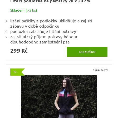
Lízací podložka na pamlsky 20 x 20 cm
Skladem
(>5 ks)
lízání paštiky z podložky uklidňuje a zajistí
zábavu v době odpočinku
podložka zabraňuje hltání potravy
zajistí nízký příjem potravy během
dlouhodobého zaměstnání psa
299 Kč
Kód:
32433/M
Tip