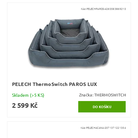
Kód:
PELECHPAROS-4260583869210
PELECH ThermoSwitch PAROS LUX
Skladem
(>5 KS)
Značka:
THERMOSWITCH
2 599 Kč
Kód:
PELECHACANA-2071371221354