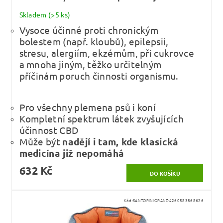
Skladem
(>5 ks)
Vysoce účinné proti chronickým
bolestem (např. kloubů), epilepsii,
stresu, alergiím, ekzémům, při cukrovce
a mnoha jiným, těžko určitelným
příčinám poruch činnosti organismu.
Pro všechny plemena psů i koní
Kompletní spektrum látek zvyšujících
účinnost CBD
Může být
nadějí i tam, kde klasická
medicína již nepomáhá
632 Kč
Kód:
SANTORINIORANZ-4260583868626