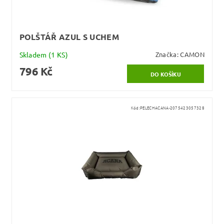
POLŠTÁŘ AZUL S UCHEM
Skladem
(1 KS)
Značka:
CAMON
796 Kč
Kód:
PELECHACANA-2075423057328