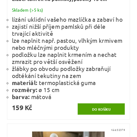
Skladem
(>5 ks)
lízání uklidní vašeho mazlíčka a zabaví ho
zajistí nižší příjem pamlsků při déle
trvající aktivitě
lze naplnit např. pastou, vlhkým krmivem
nebo mléčnými produkty
podložku lze naplnit krmením a nechat
zmrazit pro větší osvěžení
žlábky po obvodu podložky zabraňují
odtékání tekutiny na zem
materiál:
termoplastická guma
rozměry:
ø 15 cm
barva:
mátová
159 Kč
Kód:
32379