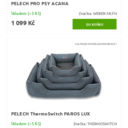
PELECH PRO PSY ACANA
Skladem
(>5 KS)
Značka:
WEBER-MLÝN
1 099 Kč
Kód:
PELECHPAROS-4260583869227
PELECH ThermoSwitch PAROS LUX
Skladem
(>5 KS)
Značka:
THERMOSWITCH