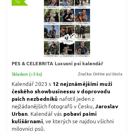
Tip
PES & CELEBRITA Luxusní psí kalendář
Skladem
(>5 ks)
Značka:
Online psí škola
Kalendář 2023 s
12 nejznámějšími muži
českého showbusinessu v doprovodu
psích nezbedníků
nafotil jeden z
nejžádanějších fotografů v Česku,
Jaroslav
Urban
. Kalendář vás
pobaví psími
kulišárnami
, ve kterých se najdou všichni
milovníci psů.