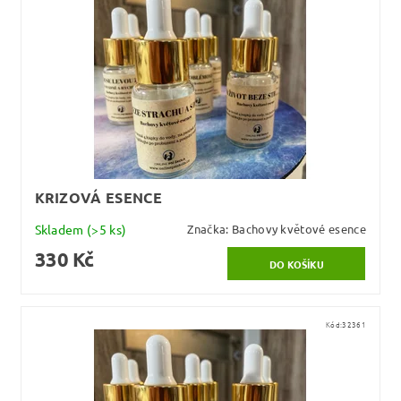
KRIZOVÁ ESENCE
Skladem
(>5 ks)
Značka:
Bachovy květové esence
330 Kč
Kód:
32361