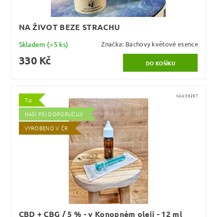
NA ŽIVOT BEZE STRACHU
Skladem
(>5 ks)
Značka:
Bachovy květové esence
330 Kč
Kód:
36297
Tip
NAŠI PSI DOPORUČUJÍ
VYROBENO V ČR
CBD + CBG / 5 % - v Konopném oleji - 12 ml