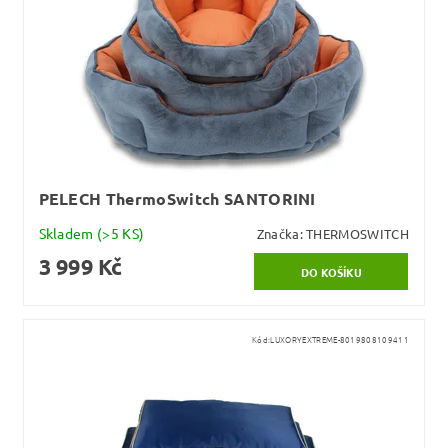
PELECH ThermoSwitch SANTORINI
Skladem
(>5 KS)
Značka:
THERMOSWITCH
3 999 Kč
Kód:
LUXORYEXTREME-8019808109411