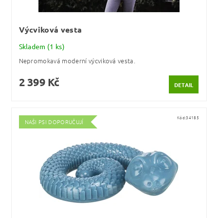
Výcviková vesta
Skladem
(1 ks)
Nepromokavá moderní výcviková vesta.
2 399 Kč
DETAIL
Kód:
34185
NAŠI PSI DOPORUČUJÍ