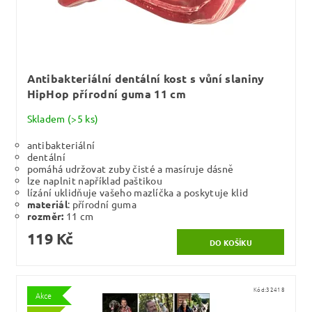
Antibakteriální dentální kost s vůní slaniny
HipHop přírodní guma 11 cm
Skladem
(>5 ks)
antibakteriální
dentální
pomáhá udržovat zuby čisté a masíruje dásně
lze naplnit například paštikou
lízání uklidňuje vašeho mazlíčka a poskytuje klid
materiál
: přírodní guma
rozměr:
11 cm
119 Kč
Kód:
32418
Akce