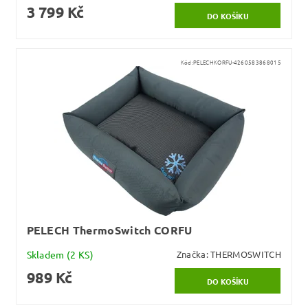
3 799 Kč
Kód:
PELECHKORFU-4260583868015
PELECH ThermoSwitch CORFU
Skladem
(2 KS)
Značka:
THERMOSWITCH
989 Kč