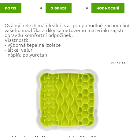
POPIS
DISKUZE
HODNOCENÍ
Oválný pelech má ideální tvar pro pohodlné zachumlání
vašeho mazlíčka a díky sametovému materiálu zajistí
opravdu komfortní odpočinek.
Vlastnosti:
- výborná tepelná izolace
- látka: velur
- náplň: polyuretan
Kód:
34176