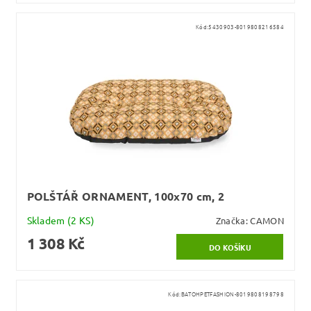
Kód:
5430903-8019808216584
POLŠTÁŘ ORNAMENT, 100x70 cm, 2
Skladem
(2 KS)
Značka:
CAMON
1 308 Kč
Kód:
BATOHPETFASHION-8019808198798