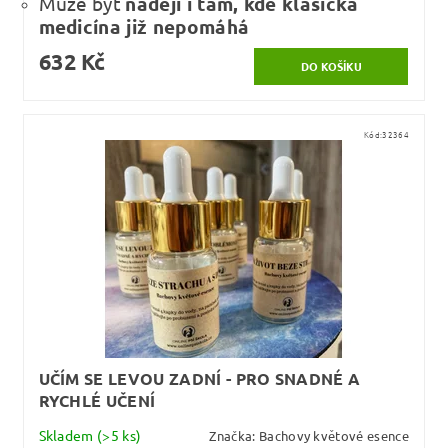
Může být
nadějí i tam, kde klasická
medicína již nepomáhá
632 Kč
Kód:
32364
UČÍM SE LEVOU ZADNÍ - PRO SNADNÉ A
RYCHLÉ UČENÍ
Skladem
(>5 ks)
Značka:
Bachovy květové esence