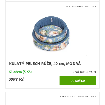
Kód:
5430896-8019808216195
KULATÝ PELECH RŮŽE, 40 cm, MODRÁ
Skladem
(5 KS)
Značka:
CAMON
897 Kč
Kód:
POLSTARCC112-8019808211268