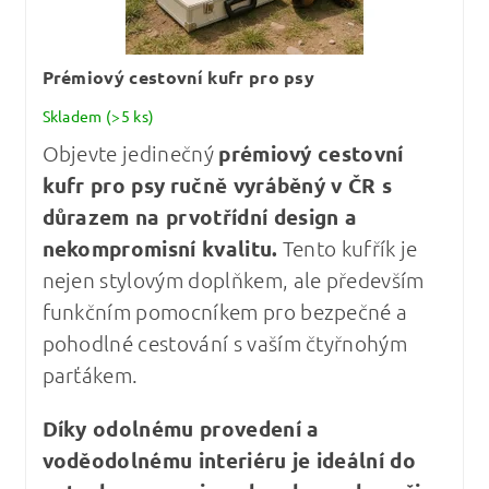
Prémiový cestovní kufr pro psy
Skladem
(>5 ks)
Objevte jedinečný
prémiový cestovní
kufr pro psy
ručně vyráběný v ČR s
důrazem na prvotřídní design a
nekompromisní kvalitu
.
Tento kufřík je
nejen stylovým doplňkem, ale především
funkčním pomocníkem pro bezpečné a
pohodlné cestování s vaším čtyřnohým
parťákem.
Díky odolnému provedení a
voděodolnému interiéru je ideální do