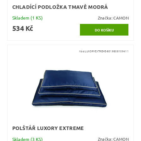
CHLADÍCÍ PODLOŽKA TMAVĚ MODRÁ
Skladem
(1 KS)
Značka:
CAMON
534 Kč
Kód:
LUXORYEXTREME-8019808109411
POLŠTÁŘ LUXORY EXTREME
Skladem
(3 KS)
Značka:
CAMON