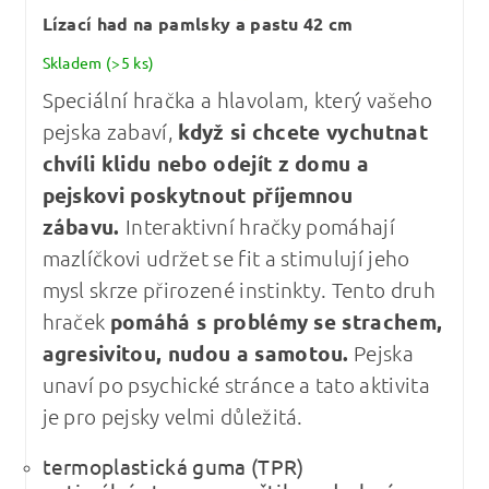
Lízací had na pamlsky a pastu 42 cm
Skladem
(>5 ks)
Speciální hračka a hlavolam, který vašeho
pejska zabaví,
když si chcete vychutnat
chvíli klidu nebo odejít z domu a
pejskovi poskytnout příjemnou
zábavu.
Interaktivní hračky pomáhají
mazlíčkovi udržet se fit a stimulují jeho
mysl skrze přirozené instinkty. Tento druh
hraček
pomáhá s problémy se strachem,
agresivitou, nudou a samotou.
Pejska
unaví po psychické stránce a tato aktivita
je pro pejsky velmi důležitá.
termoplastická guma (TPR)