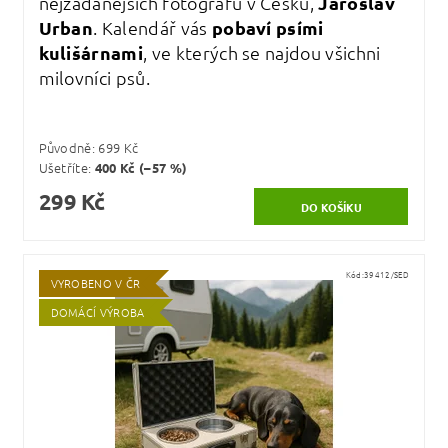
nejžádanějších fotografů v Česku,
Jaroslav
Urban
. Kalendář vás
pobaví psími
kulišárnami
, ve kterých se najdou všichni
milovníci psů.
Původně:
699 Kč
Ušetříte
:
400 Kč (–57 %)
299 Kč
Kód:
39412/SED
VYROBENO V ČR
DOMÁCÍ VÝROBA