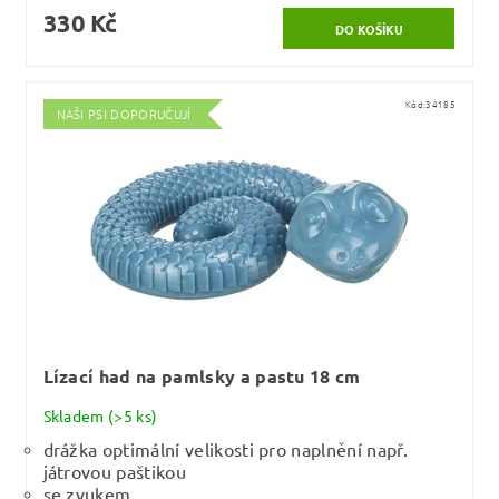
330 Kč
Kód:
34185
NAŠI PSI DOPORUČUJÍ
Lízací had na pamlsky a pastu 18 cm
Skladem
(>5 ks)
drážka optimální velikosti pro naplnění např.
játrovou paštikou
se zvukem