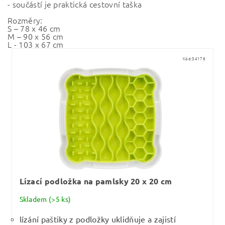
- součástí je praktická cestovní taška
Rozměry:
S – 78 x 46 cm
M – 90 x 56 cm
L - 103 x 67 cm
Kód:
34176
Lízací podložka na pamlsky 20 x 20 cm
Skladem
(>5 ks)
lízání paštiky z podložky uklidňuje a zajistí