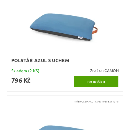
POLŠTÁŘ AZUL S UCHEM
Skladem
(2 KS)
Značka:
CAMON
796 Kč
Kód:
POLSTARCC112-8019808211275