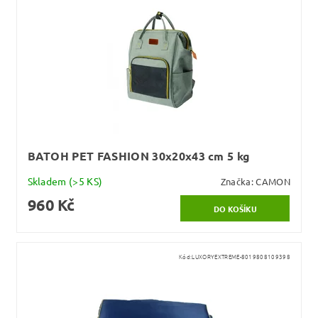
BATOH PET FASHION 30x20x43 cm 5 kg
Skladem
(>5 KS)
Značka:
CAMON
960 Kč
Kód:
LUXORYEXTREME-8019808109398