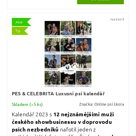
Kód:
32418
Akce
Tip
PES & CELEBRITA Luxusní psí kalendář
Skladem
(>5 ks)
Značka:
Online psí škola
Kalendář 2023 s
12 nejznámějšími muži
českého showbusinessu v doprovodu
psích nezbedníků
nafotil jeden z