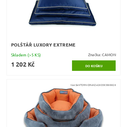
POLŠTÁŘ LUXORY EXTREME
Skladem
(>5 KS)
Značka:
CAMON
1 202 Kč
Kód:
SANTORINIORANZ-4260583868626