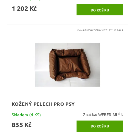
1 202 Kč
Kód:
PELECHKOZENY-2071371122668
KOŽENÝ PELECH PRO PSY
Skladem
(4 KS)
Značka:
WEBER-MLÝN
835 Kč