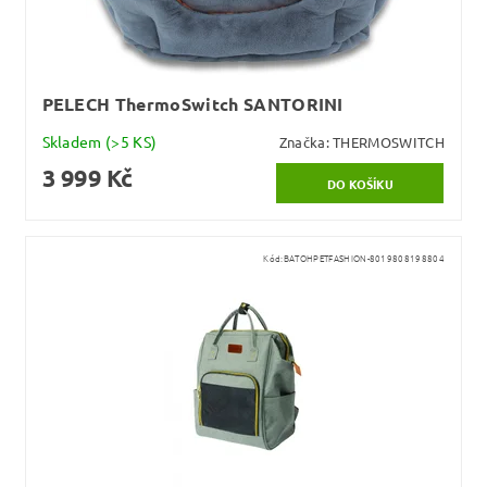
PELECH ThermoSwitch SANTORINI
Skladem
(>5 KS)
Značka:
THERMOSWITCH
3 999 Kč
Kód:
BATOHPETFASHION-8019808198804