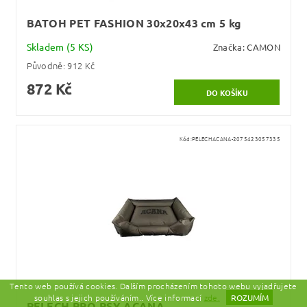
BATOH PET FASHION 30x20x43 cm 5 kg
Skladem
(5 KS)
Značka:
CAMON
Původně:
912 Kč
872 Kč
Kód:
PELECHACANA-2075423057335
Tento web používá cookies. Dalším procházením tohoto webu vyjadřujete
souhlas s jejich používáním.. Více informací
zde.
ROZUMÍM
PELECH PRO PSY ACANA