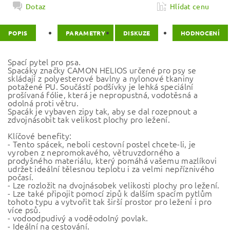
Dotaz
Hlídat cenu
POPIS
PARAMETRY
DISKUZE
HODNOCENÍ
Spací pytel pro psa.
Spacáky značky CAMON HELIOS určené pro psy se
skládají z polyesterové bavlny a nylonové tkaniny
potažené PU. Součástí podšívky je lehká speciální
prošívaná fólie, která je nepropustná, vodotěsná a
odolná proti větru.
Spacák je vybaven zipy tak, aby se dal rozepnout a
zdvojnásobit tak velikost plochy pro ležení.
Klíčové benefity:
- Tento spácek, neboli cestovní postel chcete-li, je
vyroben z nepromokavého, větruvzdorného a
prodyšného materiálu, který pomáhá vašemu mazlíkovi
udržet ideální tělesnou teplotu i za velmi nepříznivého
počasí.
- Lze rozložit na dvojnásobek velikosti plochy pro ležení.
- Lze také připojit pomocí zipů k dalším spacím pytlům
tohoto typu a vytvořit tak širší prostor pro ležení i pro
více psů.
- vodoodpudivý a voděodolný povlak.
- Ideální na cestování.