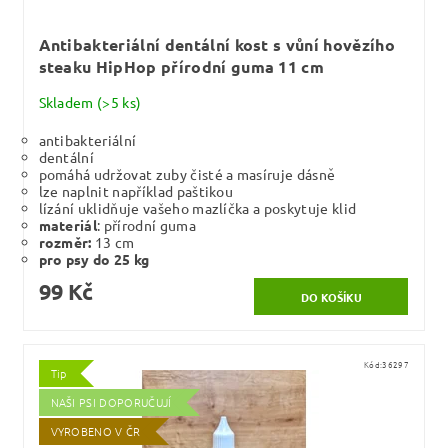
Antibakteriální dentální kost s vůní hovězího
steaku HipHop přírodní guma 11 cm
Skladem
(>5 ks)
antibakteriální
dentální
pomáhá udržovat zuby čisté a masíruje dásně
lze naplnit například paštikou
lízání uklidňuje vašeho mazlíčka a poskytuje klid
materiál
: přírodní guma
rozměr:
13 cm
pro psy do 25 kg
99 Kč
Kód:
36297
Tip
NAŠI PSI DOPORUČUJÍ
VYROBENO V ČR