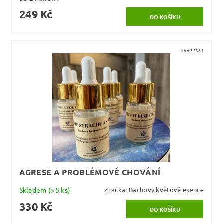
249 Kč
Kód:
32361
AGRESE A PROBLÉMOVÉ CHOVÁNÍ
Skladem
(>5 ks)
Značka:
Bachovy květové esence
330 Kč