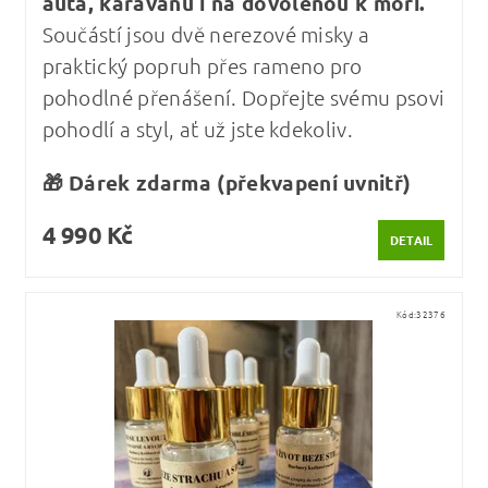
auta, karavanu i na dovolenou k moři.
Součástí jsou dvě nerezové misky a
praktický popruh přes rameno pro
pohodlné přenášení. Dopřejte svému psovi
pohodlí a styl, ať už jste kdekoliv.
🎁 Dárek zdarma (překvapení uvnitř)
4 990 Kč
DETAIL
Kód:
32376