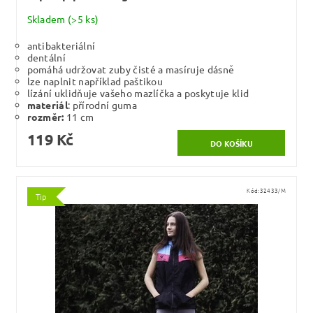
Skladem
(>5 ks)
antibakteriální
dentální
pomáhá udržovat zuby čisté a masíruje dásně
lze naplnit například paštikou
lízání uklidňuje vašeho mazlíčka a poskytuje klid
materiál
: přírodní guma
rozměr:
11 cm
119 Kč
Kód:
32433/M
Tip