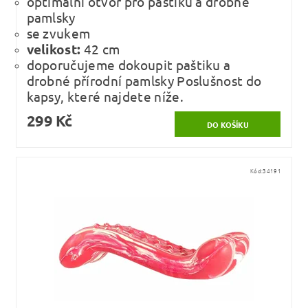
optimální otvor pro paštiku a drobné
pamlsky
se zvukem
velikost:
42 cm
doporučujeme dokoupit paštiku a
drobné přírodní pamlsky Poslušnost do
kapsy, které najdete níže.
299 Kč
Kód:
34191