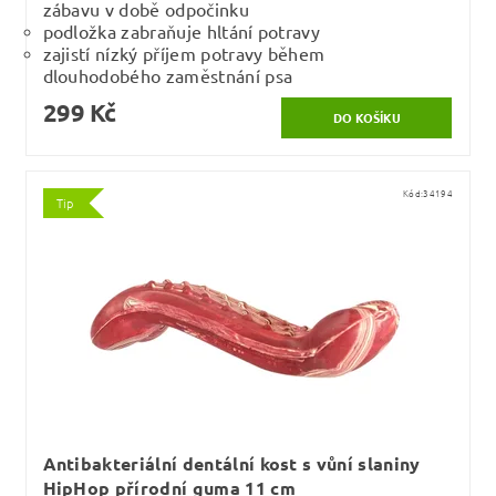
zábavu v době odpočinku
podložka zabraňuje hltání potravy
zajistí nízký příjem potravy během
dlouhodobého zaměstnání psa
299 Kč
Kód:
34194
Tip
Antibakteriální dentální kost s vůní slaniny
HipHop přírodní guma 11 cm