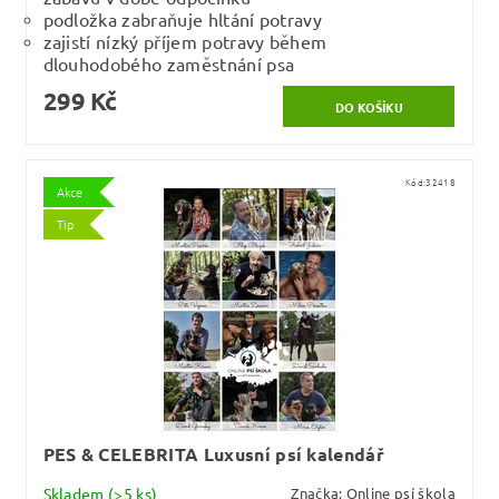
podložka zabraňuje hltání potravy
zajistí nízký příjem potravy během
dlouhodobého zaměstnání psa
299 Kč
Kód:
32418
Akce
Tip
PES & CELEBRITA Luxusní psí kalendář
Skladem
(>5 ks)
Značka:
Online psí škola