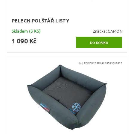
PELECH POLŠTÁŘ LISTY
Skladem
(3 KS)
Značka:
CAMON
1 090 Kč
Kód:
PELECHKORFU-4260583868015