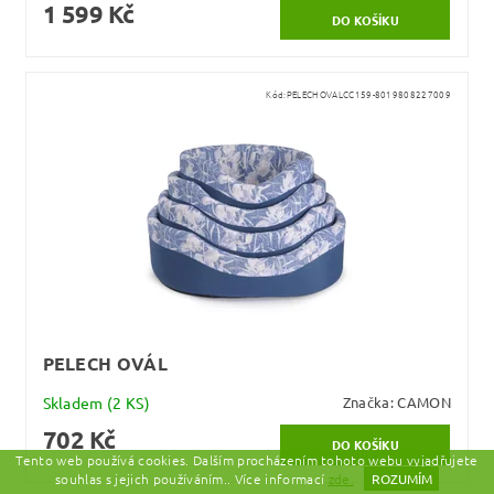
1 599 Kč
Kód:
PELECHOVALCC159-8019808227009
PELECH OVÁL
Skladem
(2 KS)
Značka:
CAMON
702 Kč
Tento web používá cookies. Dalším procházením tohoto webu vyjadřujete
souhlas s jejich používáním.. Více informací
zde.
ROZUMÍM