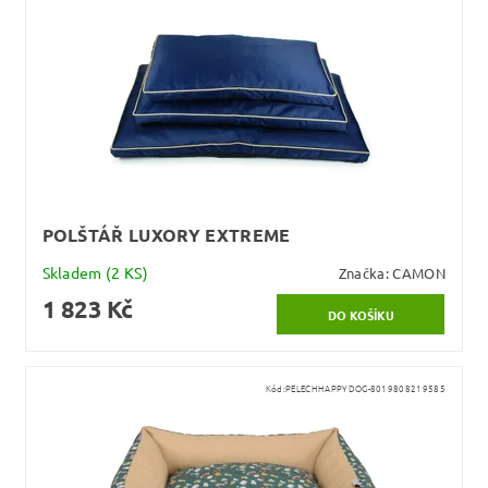
POLŠTÁŘ LUXORY EXTREME
Skladem
(2 KS)
Značka:
CAMON
1 823 Kč
Kód:
PELECHHAPPYDOG-8019808219585