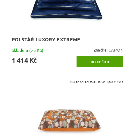
POLŠTÁŘ LUXORY EXTREME
Skladem
(>5 KS)
Značka:
CAMON
1 414 Kč
Kód:
PELECHPOLSTARLISTY-8019808216317