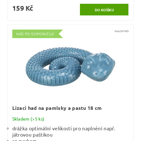
159 Kč
Kód:
34185
NAŠI PSI DOPORUČUJÍ
Lízací had na pamlsky a pastu 18 cm
Skladem
(>5 ks)
drážka optimální velikosti pro naplnění např.
játrovou paštikou
se zvukem