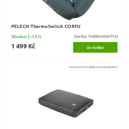
PELECH ThermoSwitch CORFU
Skladem
(>5 KS)
Značka:
THERMOSWITCH
1 499 Kč
Kód:
POLSTARMILOSSEDA-4260583869920