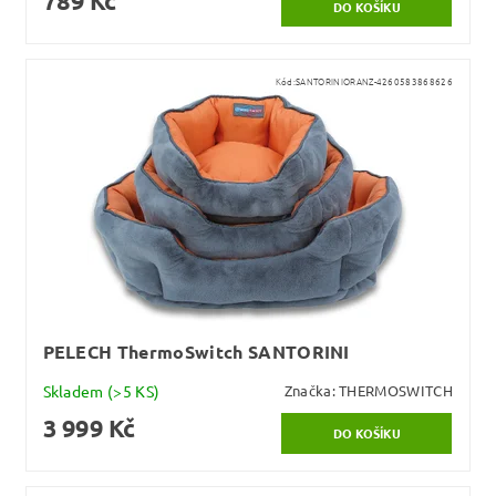
789 Kč
Kód:
SANTORINIORANZ-4260583868626
PELECH ThermoSwitch SANTORINI
Skladem
(>5 KS)
Značka:
THERMOSWITCH
3 999 Kč