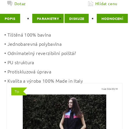
Dotaz
Hlídat cenu
POPIS
PARAMETRY
DISKUZE
HODNOCENÍ
• Tištěná 100% bavlna
• Jednobarevná polybavlna
• Odnímatelný reverzibilní polštář
• PU struktura
• Protiskluzová úprava
• Kvalita a výroba 100% Made in Italy
Kód:
32433/M
Tip