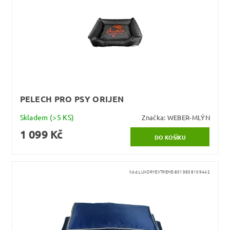
PELECH PRO PSY ORIJEN
Skladem
(>5 KS)
Značka:
WEBER-MLÝN
1 099 Kč
Kód:
LUXORYEXTREME-8019808109442