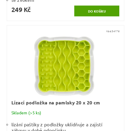
249 Kč
Kód:
34176
Lízací podložka na pamlsky 20 x 20 cm
Skladem
(>5 ks)
lízání paštiky z podložky uklidňuje a zajistí
zábavu v době odpočinku