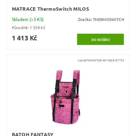
MATRACE ThermoSwitch MILOS
Skladem
(>5 KS)
Značka:
THERMOSWITCH
Původně:
1 559 Kč
1 413 Kč
Kód:
BATOHFANTASY-8019808187730
BATOH FANTASY