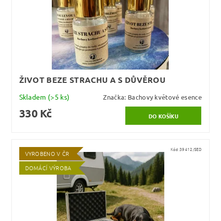
ŽIVOT BEZE STRACHU A S DŮVĚROU
Skladem
(>5 ks)
Značka:
Bachovy květové esence
330 Kč
Kód:
39412/SED
VYROBENO V ČR
DOMÁCÍ VÝROBA