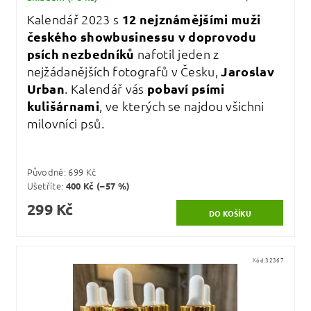
Kalendář 2023 s
12 nejznámějšími muži
českého showbusinessu v doprovodu
psích nezbedníků
nafotil jeden z
nejžádanějších fotografů v Česku,
Jaroslav
Urban
. Kalendář vás
pobaví psími
kulišárnami
, ve kterých se najdou všichni
milovníci psů.
Původně:
699 Kč
Ušetříte
:
400 Kč (–57 %)
299 Kč
Kód:
32367