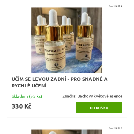
Kód:
32364
UČÍM SE LEVOU ZADNÍ - PRO SNADNÉ A
RYCHLÉ UČENÍ
Skladem
(>5 ks)
Značka:
Bachovy květové esence
330 Kč
Kód:
32376