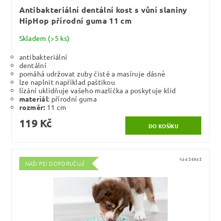
Antibakteriální dentální kost s vůní slaniny
HipHop přírodní guma 11 cm
Skladem
(>5 ks)
antibakteriální
dentální
pomáhá udržovat zuby čisté a masíruje dásně
lze naplnit například paštikou
lízání uklidňuje vašeho mazlíčka a poskytuje klid
materiál
: přírodní guma
rozměr:
11 cm
119 Kč
Kód:
36645
NAŠI PSI DOPORUČUJÍ