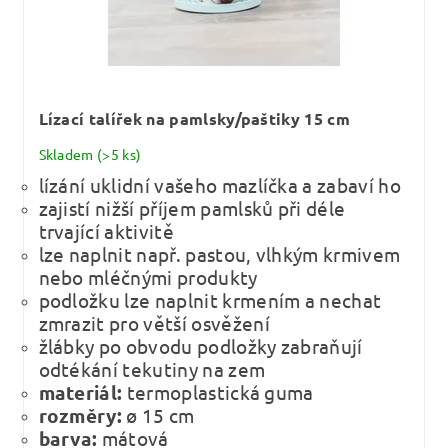
Lízací talířek na pamlsky/paštiky 15 cm
Skladem
(>5 ks)
lízání uklidní vašeho mazlíčka a zabaví ho
zajistí nižší příjem pamlsků při déle
trvající aktivitě
lze naplnit např. pastou, vlhkým krmivem
nebo mléčnými produkty
podložku lze naplnit krmením a nechat
zmrazit pro větší osvěžení
žlábky po obvodu podložky zabraňují
odtékání tekutiny na zem
materiál:
termoplastická guma
rozměry:
ø 15 cm
barva:
mátová