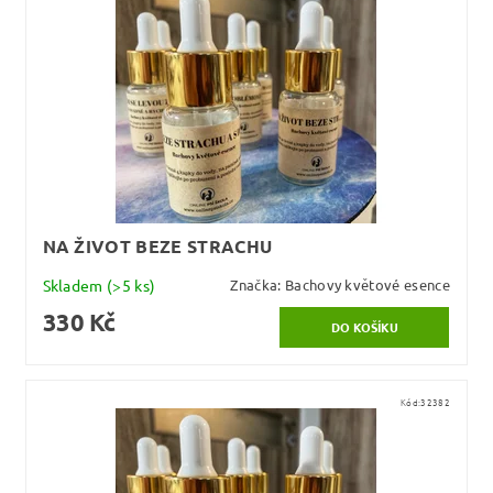
NA ŽIVOT BEZE STRACHU
Skladem
(>5 ks)
Značka:
Bachovy květové esence
330 Kč
Kód:
32382