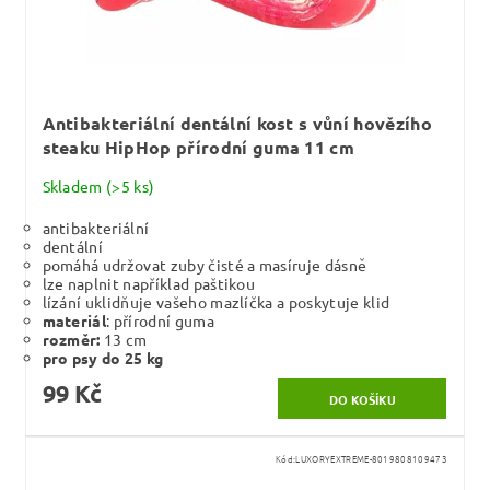
Antibakteriální dentální kost s vůní hovězího
steaku HipHop přírodní guma 11 cm
Skladem
(>5 ks)
antibakteriální
dentální
pomáhá udržovat zuby čisté a masíruje dásně
lze naplnit například paštikou
lízání uklidňuje vašeho mazlíčka a poskytuje klid
materiál
: přírodní guma
rozměr:
13 cm
pro psy do 25 kg
99 Kč
Kód:
LUXORYEXTREME-8019808109473