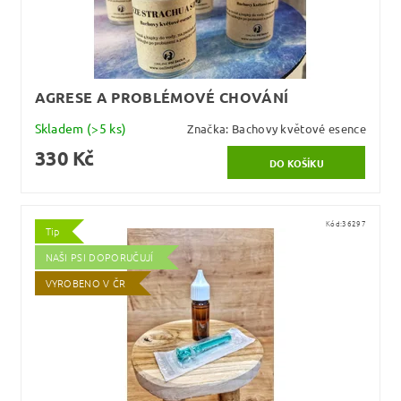
AGRESE A PROBLÉMOVÉ CHOVÁNÍ
Skladem
(>5 ks)
Značka:
Bachovy květové esence
330 Kč
Kód:
36297
Tip
NAŠI PSI DOPORUČUJÍ
VYROBENO V ČR