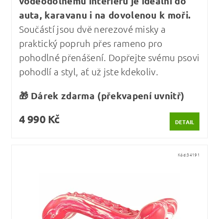
voděodolnému interiéru je ideální do
auta, karavanu i na dovolenou k moři.
Součástí jsou dvě nerezové misky a
praktický popruh přes rameno pro
pohodlné přenášení. Dopřejte svému psovi
pohodlí a styl, ať už jste kdekoliv.
🎁 Dárek zdarma (překvapení uvnitř)
4 990 Kč
DETAIL
Kód:
34191