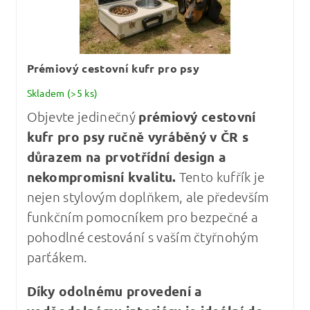
Prémiový cestovní kufr pro psy
Skladem
(>5 ks)
Objevte jedinečný
prémiový cestovní
kufr pro psy
ručně vyráběný v ČR s
důrazem na prvotřídní design a
nekompromisní kvalitu
.
Tento kufřík je
nejen stylovým doplňkem, ale především
funkčním pomocníkem pro bezpečné a
pohodlné cestování s vaším čtyřnohým
parťákem.
Díky odolnému provedení a