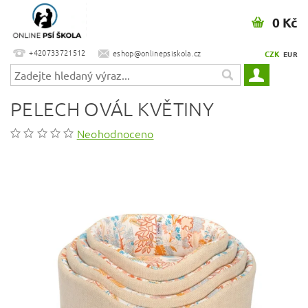
0 Kč
+420733721512
eshop@onlinepsiskola.cz
CZK
EUR
PELECH OVÁL KVĚTINY
Neohodnoceno