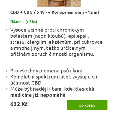
CBD + CBG / 5 % - v Konopném oleji - 12 ml
Skladem
(>5 ks)
Vysoce účinné proti chronickým
bolestem (např. kloubů), epilepsii,
stresu, alergiím, ekzémům, při cukrovce
a mnoha jiným, těžko určitelným
příčinám poruch činnosti organismu.
Pro všechny plemena psů i koní
Kompletní spektrum látek zvyšujících
účinnost CBD
Může být
nadějí i tam, kde klasická
medicína již nepomáhá
632 Kč