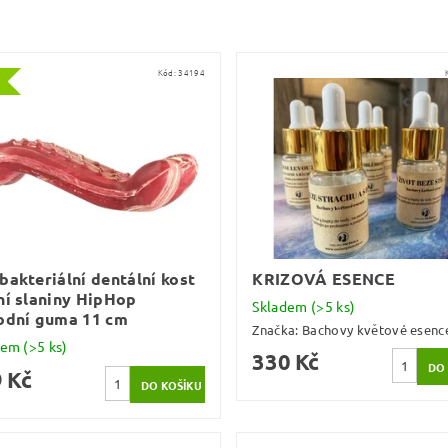
Kód:
34194
bakteriální dentální kost
KRIZOVÁ ESENCE
ní slaniny HipHop
Skladem
(>5 ks)
odní guma 11 cm
Značka:
Bachovy květové esenc
dem
(>5 ks)
330 Kč
 Kč