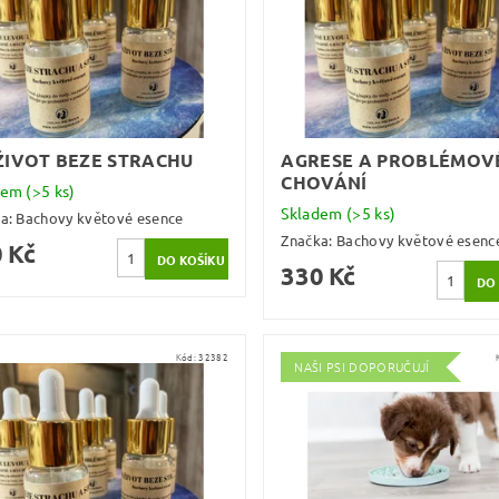
ŽIVOT BEZE STRACHU
AGRESE A PROBLÉMOV
CHOVÁNÍ
dem
(>5 ks)
Skladem
(>5 ks)
ka:
Bachovy květové esence
Značka:
Bachovy květové esenc
 Kč
330 Kč
Kód:
32382
NAŠI PSI DOPORUČUJÍ