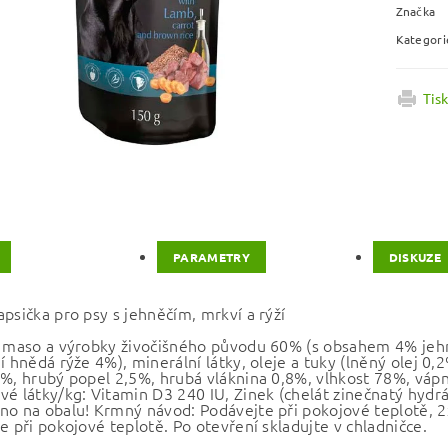
Značka
Kategori
Tis
PARAMETRY
DISKUZE
psička pro psy s jehněčím, mrkví a rýží
: maso a výrobky živočišného původu 60% (s obsahem 4% jehně
í hnědá rýže 4%), minerální látky, oleje a tuky (lněný olej 0,
7%, hrubý popel 2,5%, hrubá vláknina 0,8%, vlhkost 78%, vápn
vé látky/kg: Vitamin D3 240 IU, Zinek (chelát zinečnatý hydrá
no na obalu! Krmný návod: Podávejte při pokojové teplotě, 2x
e při pokojové teplotě. Po otevření skladujte v chladničce.