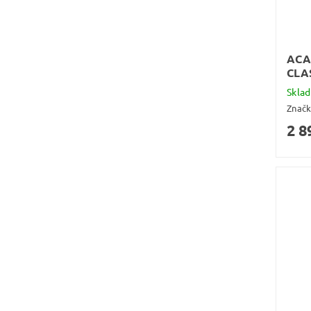
ACA
CLA
Skla
Znač
2 8