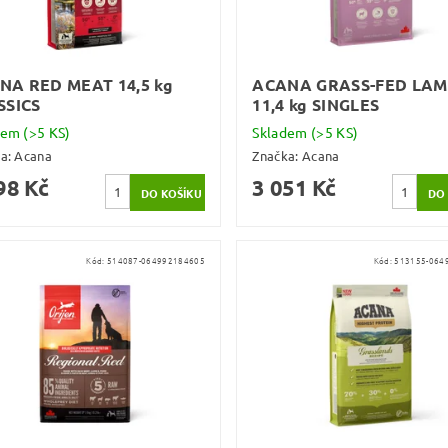
NA RED MEAT 14,5 kg
ACANA GRASS-FED LA
SSICS
11,4 kg SINGLES
dem
(>5 KS)
Skladem
(>5 KS)
ka:
Acana
Značka:
Acana
98 Kč
3 051 Kč
Kód:
514087-064992184605
Kód:
513155-064