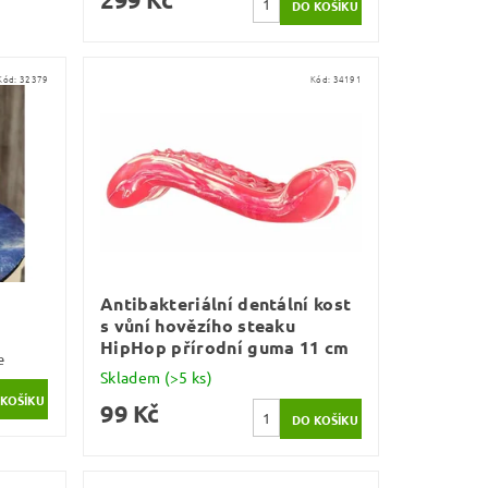
Kód:
32379
Kód:
34191
Antibakteriální dentální kost
s vůní hovězího steaku
HipHop přírodní guma 11 cm
e
Skladem
(>5 ks)
99 Kč