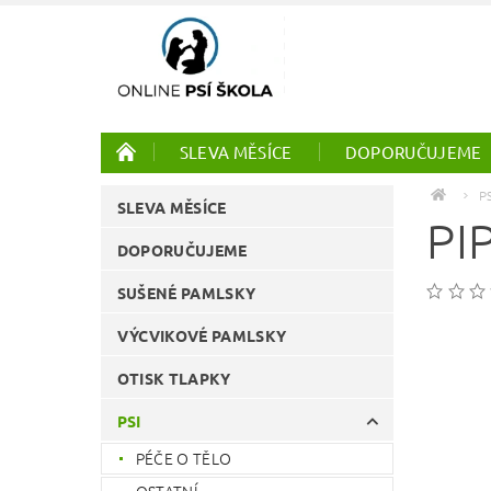
SLEVA MĚSÍCE
DOPORUČUJEME
PTÁCI
ONLINE KURZY
P
SLEVA MĚSÍCE
PI
DOPORUČUJEME
SUŠENÉ PAMLSKY
VÝCVIKOVÉ PAMLSKY
OTISK TLAPKY
PSI
PÉČE O TĚLO