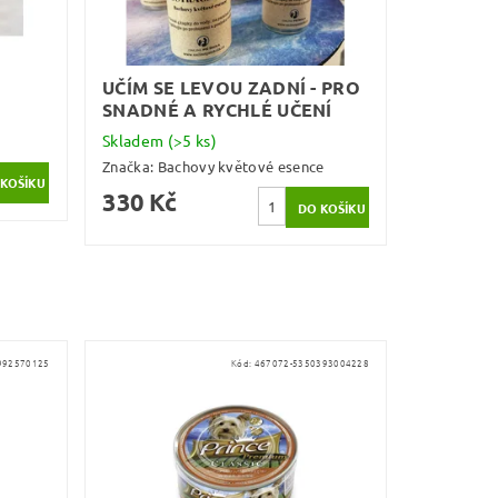
UČÍM SE LEVOU ZADNÍ - PRO
SNADNÉ A RYCHLÉ UČENÍ
Skladem
(>5 ks)
Značka:
Bachovy květové esence
330 Kč
992570125
Kód:
467072-5350393004228