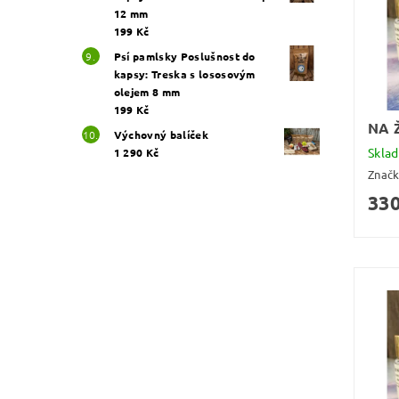
12 mm
199 Kč
Psí pamlsky Poslušnost do
kapsy: Treska s lososovým
olejem 8 mm
199 Kč
NA 
Výchovný balíček
Skla
1 290 Kč
Znač
330