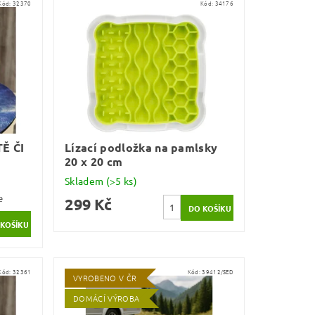
Kód:
32370
Kód:
34176
Ě ČI
Lízací podložka na pamlsky
20 x 20 cm
Skladem
(>5 ks)
e
299 Kč
Kód:
32361
Kód:
39412/SED
VYROBENO V ČR
DOMÁCÍ VÝROBA