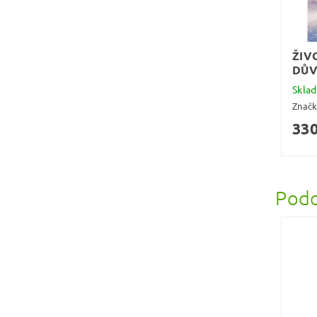
ŽIV
DŮ
Skla
Znač
330
Podo