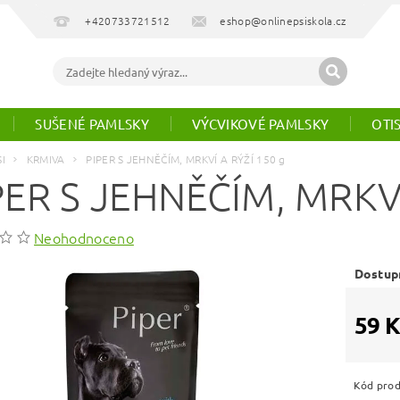
+420733721512
eshop@onlinepsiskola.cz
SUŠENÉ PAMLSKY
VÝCVIKOVÉ PAMLSKY
OTI
SI
KRMIVA
PIPER S JEHNĚČÍM, MRKVÍ A RÝŽÍ 150 g
PER S JEHNĚČÍM, MRKVÍ
Neohodnoceno
Dostup
59 K
Kód pro