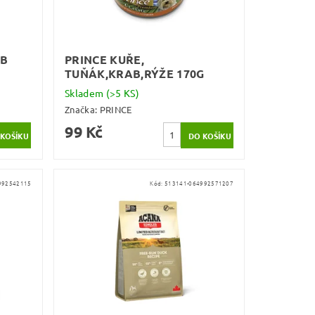
MB
PRINCE KUŘE,
TUŇÁK,KRAB,RÝŽE 170G
Skladem
(>5 KS)
Značka:
PRINCE
99 Kč
992542115
Kód:
513141-064992571207