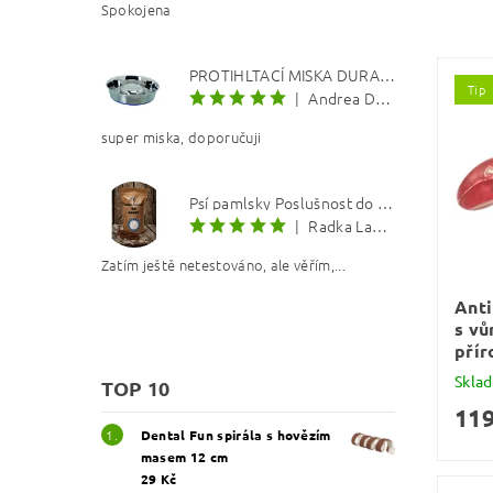
Spokojena
PROTIHLTACÍ MISKA DURAPET
Tip
|
Andrea Dosoudilová
super miska, doporučuji
Psí pamlsky Poslušnost do kapsy: Kachna s lososovým olejem 8 mm
|
Radka Langerová
Zatím ještě netestováno, ale věřím,...
Anti
s vů
přír
Skla
TOP 10
119
Dental Fun spirála s hovězím
masem 12 cm
29 Kč