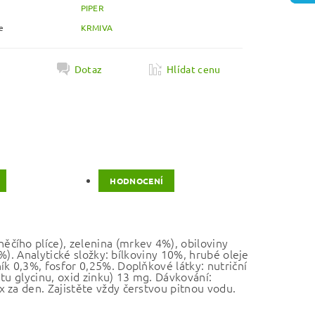
PIPER
e
KRMIVA
k
Dotaz
Hlídat cenu
HODNOCENÍ
čího plíce), zelenina (mrkev 4%), obiloviny
2%). Analytické složky: bílkoviny 10%, hrubé oleje
ík 0,3%, fosfor 0,25%. Doplňkové látky: nutriční
tu glycinu, oxid zinku) 13 mg. Dávkování:
 za den. Zajistěte vždy čerstvou pitnou vodu.