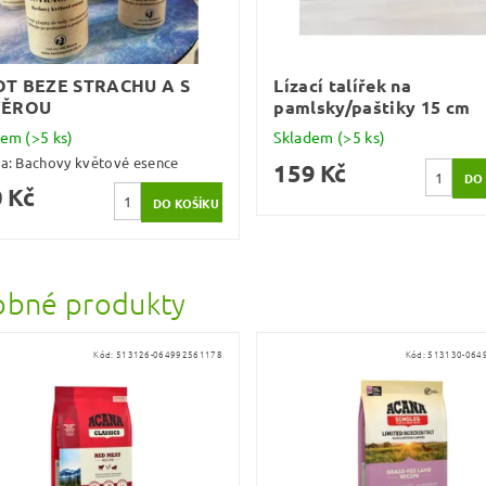
OT BEZE STRACHU A S
Lízací talířek na
VĚROU
pamlsky/paštiky 15 cm
dem
(>5 ks)
Skladem
(>5 ks)
ka:
Bachovy květové esence
159 Kč
 Kč
bné produkty
Kód:
513126-064992561178
Kód:
513130-064