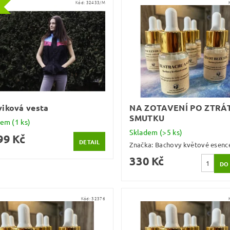
Kód:
32433/M
iková vesta
NA ZOTAVENÍ PO ZTRÁT
SMUTKU
dem
(1 ks)
Skladem
(>5 ks)
99 Kč
DETAIL
Značka:
Bachovy květové esenc
330 Kč
Kód:
32376