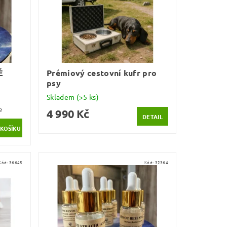
É
Prémiový cestovní kufr pro
psy
Skladem
(>5 ks)
e
4 990 Kč
DETAIL
Kód:
36645
Kód:
32364