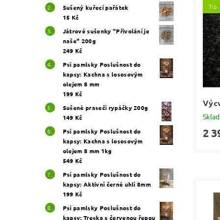
Tip
Sušený kuřecí pařátek
15 Kč
Játrové sušenky "Přivolání je
naše" 200g
249 Kč
Psí pamlsky Poslušnost do
kapsy: Kachna s lososovým
olejem 8 mm
199 Kč
Výcv
Sušené prasečí rypáčky 200g
Skla
149 Kč
2 3
Psí pamlsky Poslušnost do
kapsy: Kachna s lososovým
olejem 8 mm 1kg
549 Kč
Psí pamlsky Poslušnost do
kapsy: Aktivní černé uhlí 8mm
199 Kč
Psí pamlsky Poslušnost do
kapsy: Treska s červenou řepou