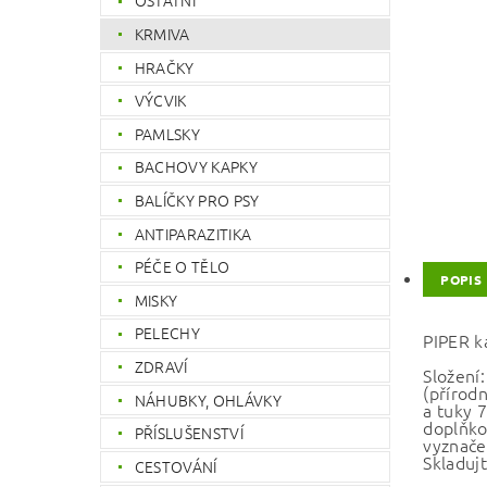
OSTATNÍ
KRMIVA
HRAČKY
VÝCVIK
PAMLSKY
BACHOVY KAPKY
BALÍČKY PRO PSY
ANTIPARAZITIKA
PÉČE O TĚLO
POPIS
MISKY
PELECHY
PIPER ka
ZDRAVÍ
Složení
(přírodn
NÁHUBKY, OHLÁVKY
a tuky 
doplňko
PŘÍSLUŠENSTVÍ
vyznače
Skladujt
CESTOVÁNÍ