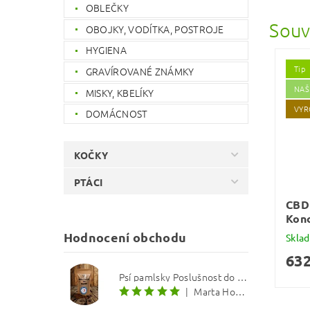
OBLEČKY
Souv
OBOJKY, VODÍTKA, POSTROJE
HYGIENA
Tip
GRAVÍROVANÉ ZNÁMKY
NAŠ
MISKY, KBELÍKY
VYR
DOMÁCNOST
KOČKY
PTÁCI
CBD 
Kono
Hodnocení obchodu
Skla
632
Psí pamlsky Poslušnost do kapsy: Treska s červenou řepou 12 mm
|
Marta Hourová