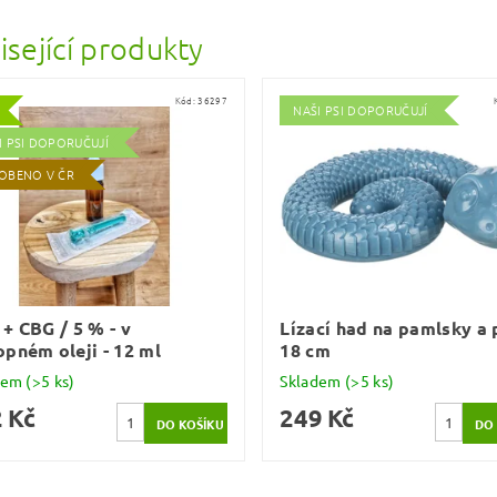
isející produkty
Kód:
36297
NAŠI PSI DOPORUČUJÍ
I PSI DOPORUČUJÍ
OBENO V ČR
+ CBG / 5 % - v
Lízací had na pamlsky a 
pném oleji - 12 ml
18 cm
dem
(>5 ks)
Skladem
(>5 ks)
 Kč
249 Kč