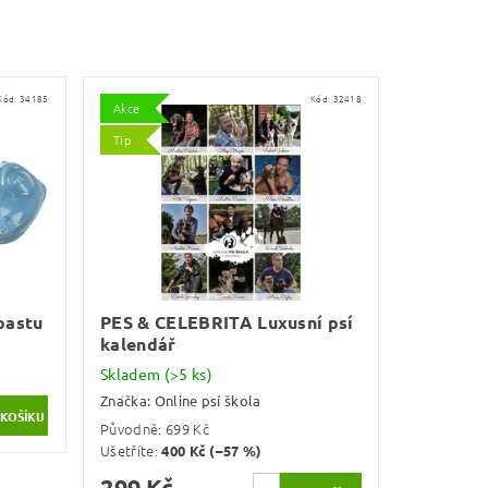
Kód:
34185
Kód:
32418
Akce
Tip
pastu
PES & CELEBRITA Luxusní psí
kalendář
Skladem
(>5 ks)
Značka:
Online psí škola
Původně:
699 Kč
Ušetříte
:
400 Kč (–57 %)
299 Kč