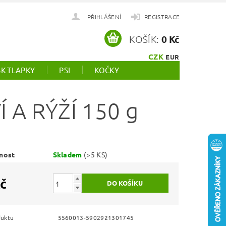
PŘIHLÁŠENÍ
REGISTRACE
KOŠÍK:
0 Kč
CZK
EUR
SK TLAPKY
PSI
KOČKY
 A RÝŽÍ 150 g
nost
Skladem
(>5 KS)
č
duktu
5560013-5902921301745