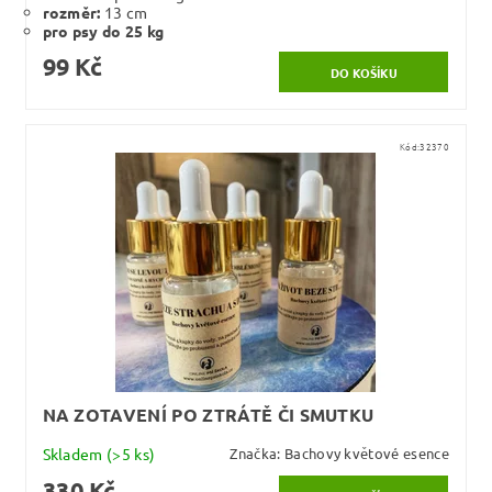
rozměr:
13 cm
pro psy do 25 kg
99 Kč
Kód:
32370
NA ZOTAVENÍ PO ZTRÁTĚ ČI SMUTKU
Skladem
(>5 ks)
Značka:
Bachovy květové esence
330 Kč