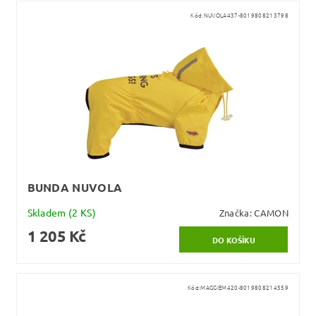
Kód:
NUVOLA437-8019808213798
BUNDA NUVOLA
Skladem
(2 KS)
Značka:
CAMON
1 205 Kč
Kód:
MAGGIEM420-8019808214559