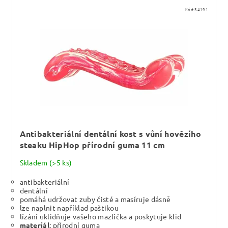
Kód:
34191
Antibakteriální dentální kost s vůní hovězího
steaku HipHop přírodní guma 11 cm
Skladem
(>5 ks)
antibakteriální
dentální
pomáhá udržovat zuby čisté a masíruje dásně
lze naplnit například paštikou
lízání uklidňuje vašeho mazlíčka a poskytuje klid
materiál
: přírodní guma