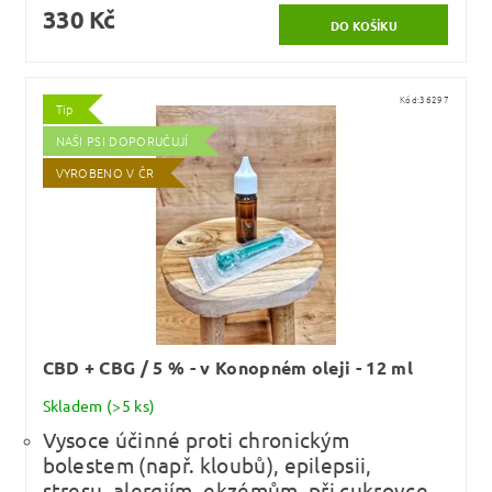
330 Kč
Kód:
36297
Tip
NAŠI PSI DOPORUČUJÍ
VYROBENO V ČR
CBD + CBG / 5 % - v Konopném oleji - 12 ml
Skladem
(>5 ks)
Vysoce účinné proti chronickým
bolestem (např. kloubů), epilepsii,
stresu, alergiím, ekzémům, při cukrovce