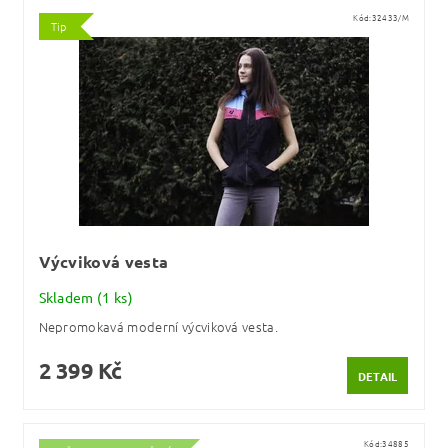
Kód:
32433/M
Tip
Výcviková vesta
Skladem
(1 ks)
Nepromokavá moderní výcviková vesta.
2 399 Kč
DETAIL
Kód:
34885