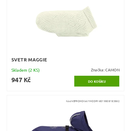
SVETR MAGGIE
Skladem
(2 KS)
Značka:
CAMON
947 Kč
Kód:
NEPROMOKAVYMODRY-8019808183862