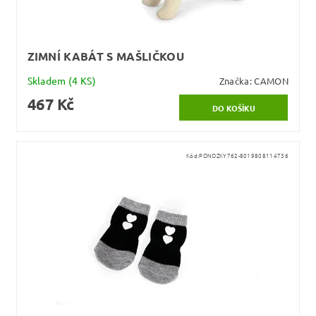
ZIMNÍ KABÁT S MAŠLIČKOU
Skladem
(4 KS)
Značka:
CAMON
467 Kč
Kód:
PONOZKY762-8019808114736