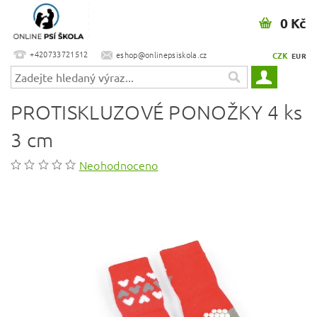
0 Kč
+420733721512
eshop@onlinepsiskola.cz
CZK
EUR
PROTISKLUZOVÉ PONOŽKY 4 ks
3 cm
Neohodnoceno