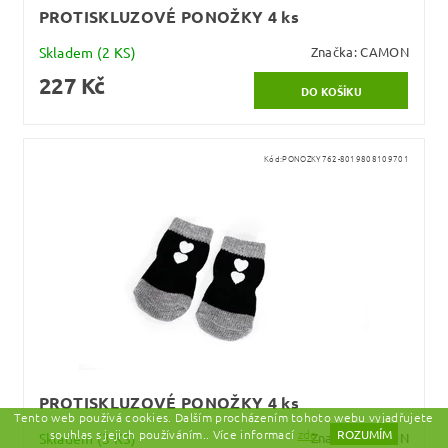
PROTISKLUZOVÉ PONOŽKY 4 ks
Skladem
(2 KS)
Značka:
CAMON
227 Kč
Kód:
PONOZKY762-8019808109701
PROTISKLUZOVÉ PONOŽKY 4 ks
Tento web používá cookies. Dalším procházením tohoto webu vyjadřujete
souhlas s jejich používáním.. Více informací
zde.
ROZUMÍM
Skladem
(3 KS)
Značka:
CAMON