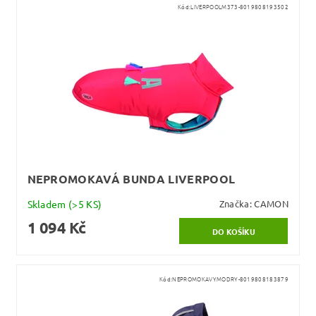
Kód:
LIVERPOOLM373-8019808193502
NEPROMOKAVÁ BUNDA LIVERPOOL
Skladem
(>5 KS)
Značka:
CAMON
1 094 Kč
Kód:
NEPROMOKAVYMODRY-8019808183879