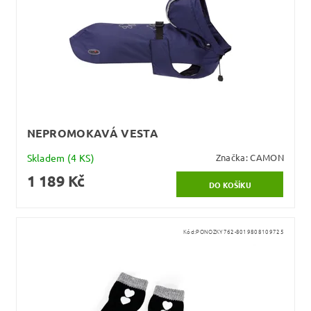
NEPROMOKAVÁ VESTA
Skladem
(4 KS)
Značka:
CAMON
1 189 Kč
Kód:
PONOZKY762-8019808109725