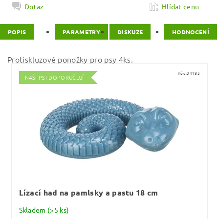
Dotaz
Hlídat cenu
POPIS
PARAMETRY
DISKUZE
HODNOCENÍ
Protiskluzové ponožky pro psy 4ks.
Kód:
34185
NAŠI PSI DOPORUČUJÍ
Lízací had na pamlsky a pastu 18 cm
Skladem
(>5 ks)