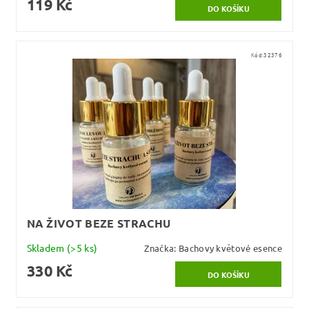
119 Kč
Kód:
32376
NA ŽIVOT BEZE STRACHU
Skladem
(>5 ks)
Značka:
Bachovy květové esence
330 Kč