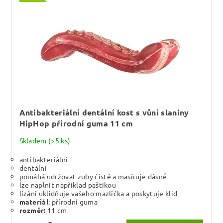
Antibakteriální dentální kost s vůní slaniny
HipHop přírodní guma 11 cm
Skladem
(>5 ks)
antibakteriální
dentální
pomáhá udržovat zuby čisté a masíruje dásně
lze naplnit například paštikou
lízání uklidňuje vašeho mazlíčka a poskytuje klid
materiál
: přírodní guma
rozměr:
11 cm