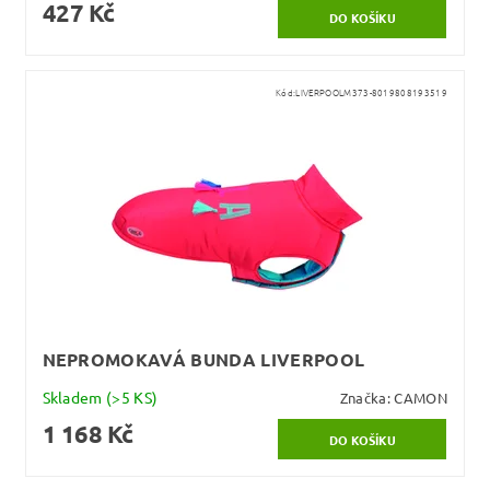
427 Kč
Kód:
LIVERPOOLM373-8019808193519
NEPROMOKAVÁ BUNDA LIVERPOOL
Skladem
(>5 KS)
Značka:
CAMON
1 168 Kč