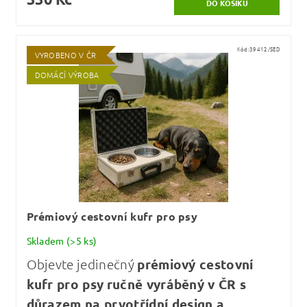
Kód:
39412/SED
VYROBENO V ČR
DOMÁCÍ VÝROBA
Prémiový cestovní kufr pro psy
Skladem
(>5 ks)
Objevte jedinečný
prémiový cestovní
kufr pro psy
ručně vyráběný v ČR s
důrazem na prvotřídní design a