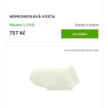
NEPROMOKAVÁ VESTA
Skladem
(>5 KS)
Značka:
CAMON
757 Kč
Kód:
MAGGIEM420-8019808214566