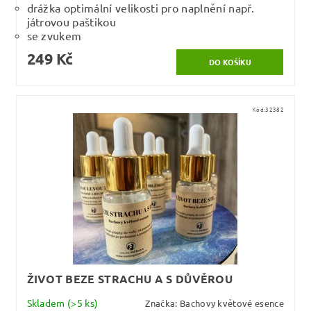
drážka optimální velikosti pro naplnění např.
játrovou paštikou
se zvukem
249 Kč
Kód:
32382
ŽIVOT BEZE STRACHU A S DŮVĚROU
Skladem
(>5 ks)
Značka:
Bachovy květové esence