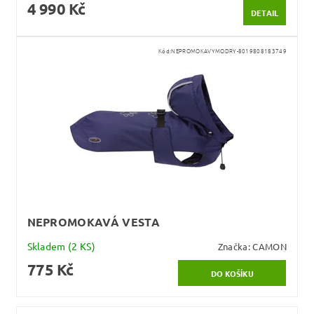
4 990 Kč
DETAIL
Kód:
NEPROMOKAVYMODRY-8019808183749
NEPROMOKAVÁ VESTA
Skladem
(2 KS)
Značka:
CAMON
775 Kč