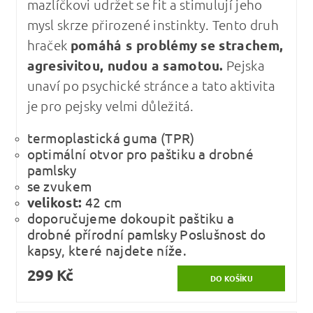
mazlíčkovi udržet se fit a stimulují jeho
mysl skrze přirozené instinkty. Tento druh
hraček
pomáhá s problémy se strachem,
agresivitou, nudou a samotou.
Pejska
unaví po psychické stránce a tato aktivita
je pro pejsky velmi důležitá.
termoplastická guma (TPR)
optimální otvor pro paštiku a drobné
pamlsky
se zvukem
velikost:
42 cm
doporučujeme dokoupit paštiku a
drobné přírodní pamlsky Poslušnost do
kapsy, které najdete níže.
299 Kč