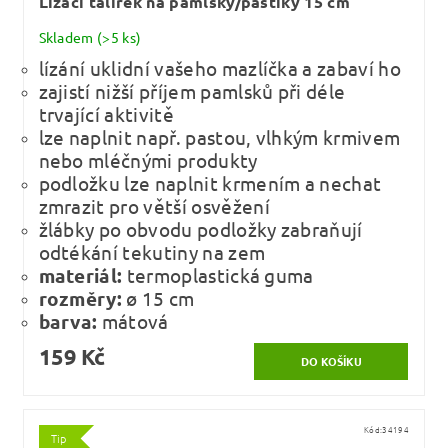
Lízací talířek na pamlsky/paštiky 15 cm
Skladem
(>5 ks)
lízání uklidní vašeho mazlíčka a zabaví ho
zajistí nižší příjem pamlsků při déle
trvající aktivitě
lze naplnit např. pastou, vlhkým krmivem
nebo mléčnými produkty
podložku lze naplnit krmením a nechat
zmrazit pro větší osvěžení
žlábky po obvodu podložky zabraňují
odtékání tekutiny na zem
materiál:
termoplastická guma
rozměry:
ø 15 cm
barva:
mátová
159 Kč
Kód:
34194
Tip