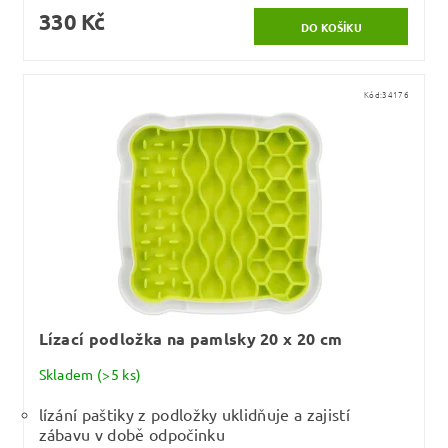
330 Kč
Kód:
34176
Lízací podložka na pamlsky 20 x 20 cm
Skladem
(>5 ks)
lízání paštiky z podložky uklidňuje a zajistí
zábavu v době odpočinku