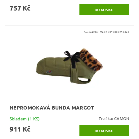
757 Kč
Kód:
MARGOTM432-8019808213323
NEPROMOKAVÁ BUNDA MARGOT
Skladem
(1 KS)
Značka:
CAMON
911 Kč