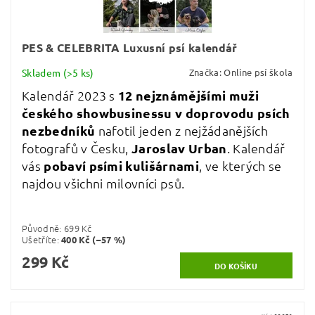
PES & CELEBRITA Luxusní psí kalendář
Skladem
(>5 ks)
Značka:
Online psí škola
Kalendář 2023 s
12 nejznámějšími muži
českého showbusinessu v doprovodu psích
nezbedníků
nafotil jeden z nejžádanějších
fotografů v Česku,
Jaroslav Urban
. Kalendář
vás
pobaví psími kulišárnami
, ve kterých se
najdou všichni milovníci psů.
Původně:
699 Kč
Ušetříte
:
400 Kč (–57 %)
299 Kč