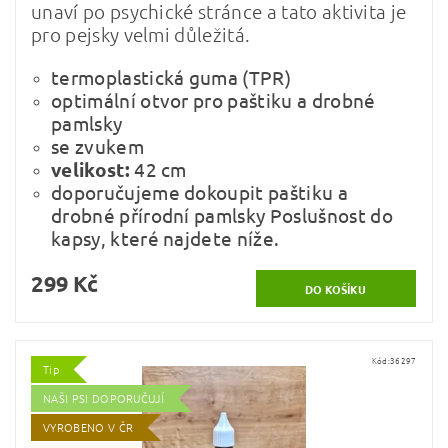
unaví po psychické stránce a tato aktivita je
pro pejsky velmi důležitá.
termoplastická guma (TPR)
optimální otvor pro paštiku a drobné
pamlsky
se zvukem
velikost:
42 cm
doporučujeme dokoupit paštiku a
drobné přírodní pamlsky Poslušnost do
kapsy, které najdete níže.
299 Kč
Kód:
36297
Tip
NAŠI PSI DOPORUČUJÍ
VYROBENO V ČR