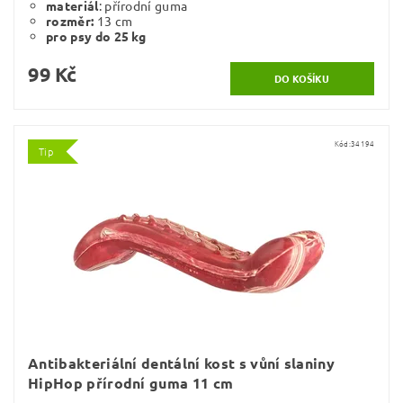
materiál
: přírodní guma
rozměr:
13 cm
pro psy do 25 kg
99 Kč
Kód:
34194
Tip
Antibakteriální dentální kost s vůní slaniny
HipHop přírodní guma 11 cm