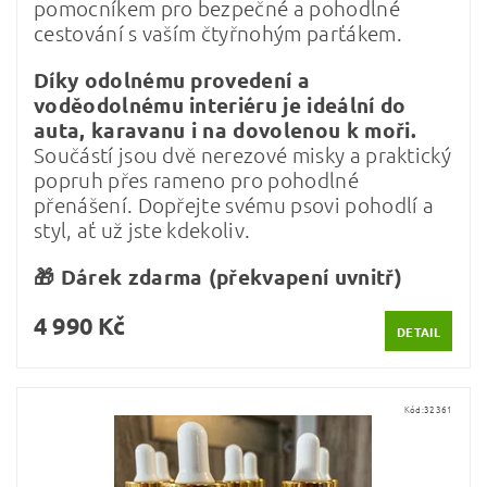
pomocníkem pro bezpečné a pohodlné
cestování s vaším čtyřnohým parťákem.
Díky odolnému provedení a
voděodolnému interiéru je ideální do
auta, karavanu i na dovolenou k moři.
Součástí jsou dvě nerezové misky a praktický
popruh přes rameno pro pohodlné
přenášení. Dopřejte svému psovi pohodlí a
styl, ať už jste kdekoliv.
🎁 Dárek zdarma (překvapení uvnitř)
4 990 Kč
DETAIL
Kód:
32361