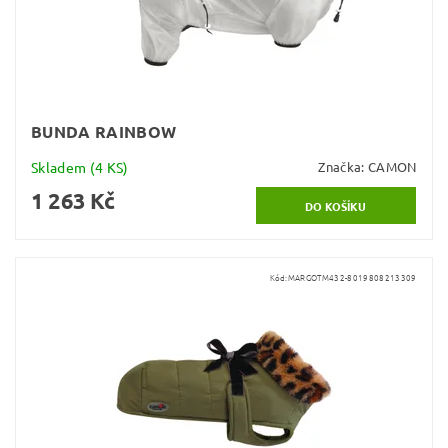
BUNDA RAINBOW
Skladem
(4 KS)
Značka:
CAMON
1 263 Kč
Kód:
MARGOTM432-8019808213309