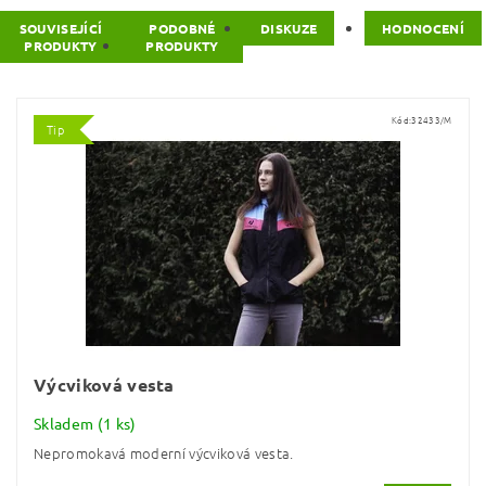
SOUVISEJÍCÍ
PODOBNÉ
DISKUZE
HODNOCENÍ
PRODUKTY
PRODUKTY
Kód:
32433/M
Tip
Výcviková vesta
Skladem
(1 ks)
Nepromokavá moderní výcviková vesta.