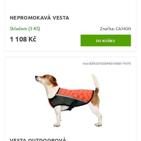
NEPROMOKAVÁ VESTA
Skladem
(3 KS)
Značka:
CAMON
1 108 Kč
Kód:
VESTAOUTDOOR-8019808179070
VESTA OUTDOOROVÁ