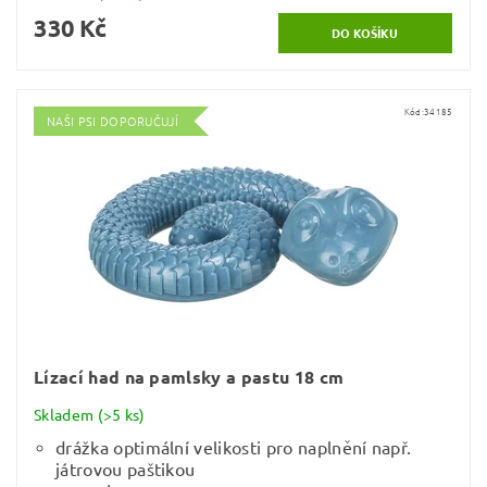
330 Kč
Kód:
34185
NAŠI PSI DOPORUČUJÍ
Lízací had na pamlsky a pastu 18 cm
Skladem
(>5 ks)
drážka optimální velikosti pro naplnění např.
játrovou paštikou