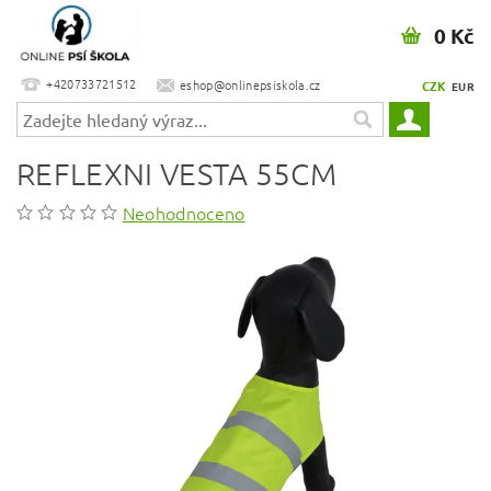
0 Kč
+420733721512
eshop@onlinepsiskola.cz
CZK
EUR
REFLEXNI VESTA 55CM
Neohodnoceno