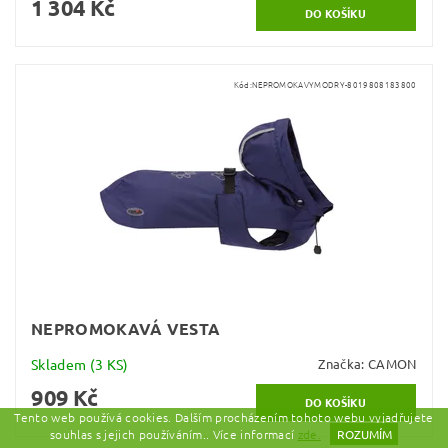
1 304 Kč
Kód:
NEPROMOKAVYMODRY-8019808183800
NEPROMOKAVÁ VESTA
Skladem
(3 KS)
Značka:
CAMON
909 Kč
Tento web používá cookies. Dalším procházením tohoto webu vyjadřujete
souhlas s jejich používáním.. Více informací
zde.
ROZUMÍM