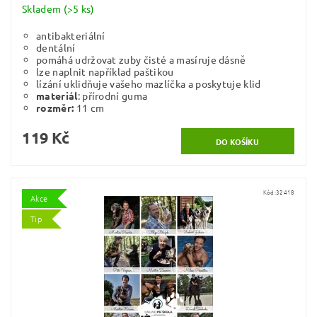
Skladem
(>5 ks)
antibakteriální
dentální
pomáhá udržovat zuby čisté a masíruje dásně
lze naplnit například paštikou
lízání uklidňuje vašeho mazlíčka a poskytuje klid
materiál
: přírodní guma
rozměr:
11 cm
119 Kč
Kód:
32418
Akce
Tip