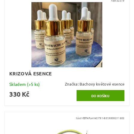
Kód:
32379
KRIZOVÁ ESENCE
Skladem
(>5 ks)
Značka:
Bachovy květové esence
330 Kč
Kód:
VESTAPLAVACI791-8019808211602