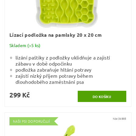
Lízací podložka na pamlsky 20 x 20 cm
Skladem
(>5 ks)
lízání paštiky z podložky uklidňuje a zajistí
zábavu v době odpočinku
podložka zabraňuje hltání potravy
zajistí nízký příjem potravy během
dlouhodobého zaměstnání psa
299 Kč
Kód:
34885
NAŠI PSI DOPORUČUJÍ