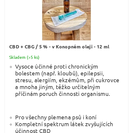
CBD + CBG / 5 % - v Konopném oleji - 12 ml
Skladem
(>5 ks)
Vysoce účinné proti chronickým
bolestem (např. kloubů), epilepsii,
stresu, alergiím, ekzémům, při cukrovce
a mnoha jiným, těžko určitelným
příčinám poruch činnosti organismu.
Pro všechny plemena psů i koní
Kompletní spektrum látek zvyšujících
účinnost CBD