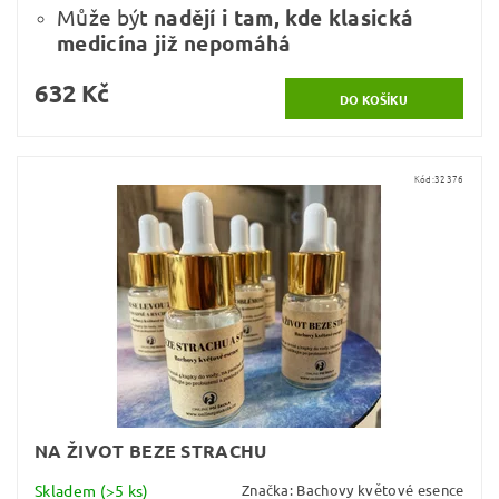
Může být
nadějí i tam, kde klasická
medicína již nepomáhá
632 Kč
Kód:
32376
NA ŽIVOT BEZE STRACHU
Skladem
(>5 ks)
Značka:
Bachovy květové esence