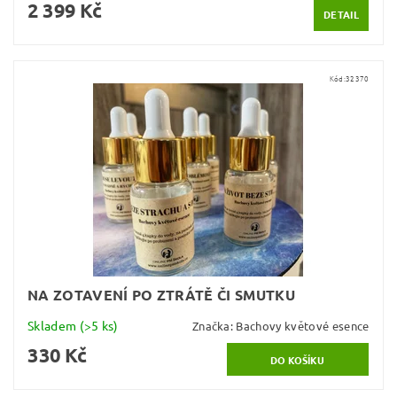
2 399 Kč
DETAIL
Kód:
32370
NA ZOTAVENÍ PO ZTRÁTĚ ČI SMUTKU
Skladem
(>5 ks)
Značka:
Bachovy květové esence
330 Kč