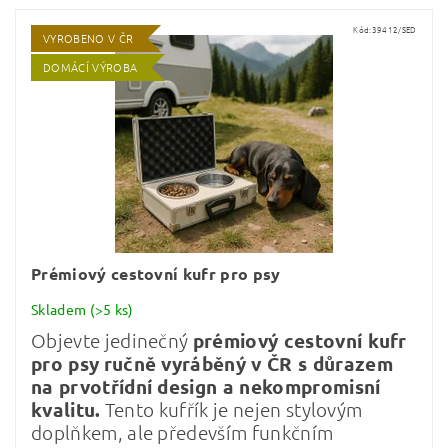
Kód:
39412/SED
VYROBENO V ČR
DOMÁCÍ VÝROBA
Prémiový cestovní kufr pro psy
Skladem
(>5 ks)
Objevte jedinečný
prémiový cestovní kufr
pro psy
ručně vyráběný v ČR s důrazem
na prvotřídní design a nekompromisní
kvalitu
.
Tento kufřík je nejen stylovým
doplňkem, ale především funkčním