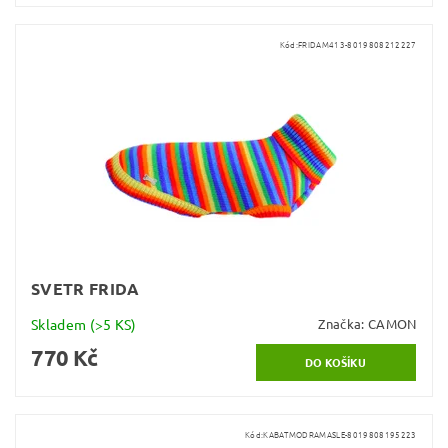
Kód:
FRIDAM413-8019808212227
SVETR FRIDA
Skladem
(>5 KS)
Značka:
CAMON
770 Kč
Kód:
KABATMODRAMASLE-8019808195223