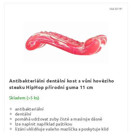
Kód:
34191
Antibakteriální dentální kost s vůní hovězího
steaku HipHop přírodní guma 11 cm
Skladem
(>5 ks)
antibakteriální
dentální
pomáhá udržovat zuby čisté a masíruje dásně
lze naplnit například paštikou
lízání uklidňuje vašeho mazlíčka a poskytuje klid