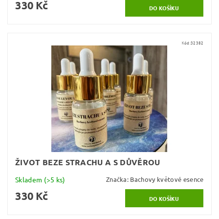
330 Kč
Kód:
32382
ŽIVOT BEZE STRACHU A S DŮVĚROU
Skladem
(>5 ks)
Značka:
Bachovy květové esence
330 Kč