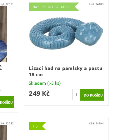
Kód:
32361
Kód:
34185
NAŠI PSI DOPORUČUJÍ
É
Lízací had na pamlsky a pastu
18 cm
Skladem
(>5 ks)
e
249 Kč
Kód:
32382
Kód:
34194
Tip