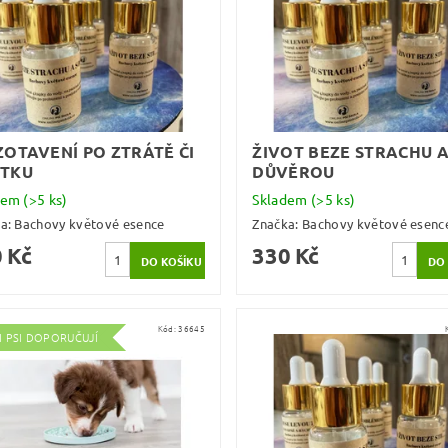
ZOTAVENÍ PO ZTRÁTĚ ČI
ŽIVOT BEZE STRACHU A
TKU
DŮVĚROU
dem
(>5 ks)
Skladem
(>5 ks)
ka:
Bachovy květové esence
Značka:
Bachovy květové esenc
 Kč
330 Kč
Kód:
36645
I PSI DOPORUČUJÍ