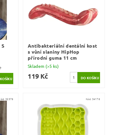
 S
Antibakteriální dentální kost
s vůní slaniny HipHop
přírodní guma 11 cm
Skladem
(>5 ks)
e
119 Kč
Kód:
32376
Kód:
34176