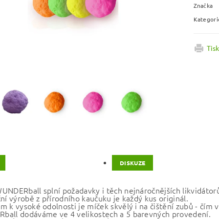
Značka
Kategori
Tis
DISKUZE
UNDERball splní požadavky i těch nejnáročnějších likvidátor
ní výrobě z přírodního kaučuku je každý kus originál.
 k vysoké odolnosti je míček skvělý i na čištění zubů - čím ví
all dodáváme ve 4 velikostech a 5 barevných provedení.