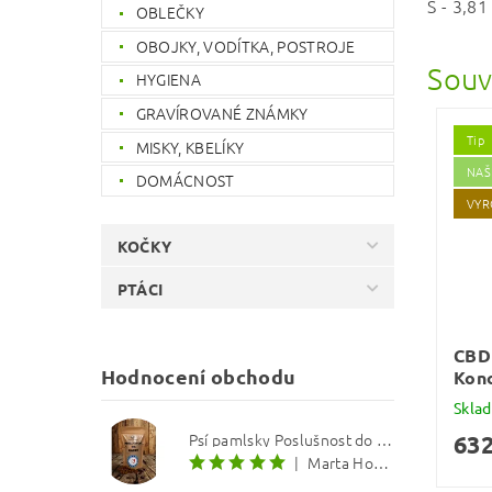
S - 3,81
OBLEČKY
OBOJKY, VODÍTKA, POSTROJE
Souv
HYGIENA
GRAVÍROVANÉ ZNÁMKY
Tip
MISKY, KBELÍKY
NAŠ
DOMÁCNOST
VYR
KOČKY
PTÁCI
CBD 
Hodnocení obchodu
Kono
Skla
Psí pamlsky Poslušnost do kapsy: Treska s červenou řepou 12 mm
632
|
Marta Hourová