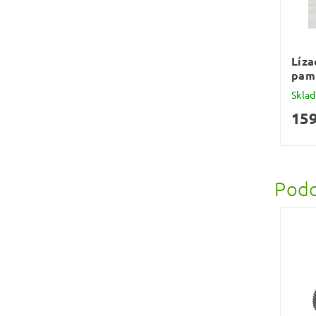
Líza
paml
Skla
159
Podo