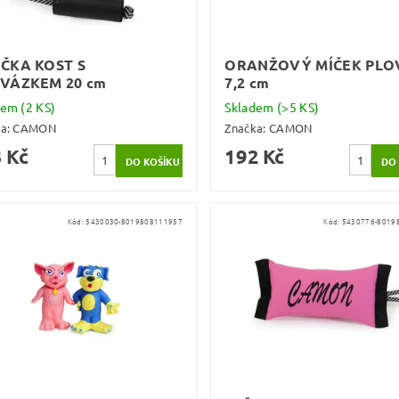
ČKA KOST S
ORANŽOVÝ MÍČEK PLO
VÁZKEM 20 cm
7,2 cm
dem
(2 KS)
Skladem
(>5 KS)
ka:
CAMON
Značka:
CAMON
 Kč
192 Kč
Kód:
5430030-8019808111957
Kód:
5430776-8019