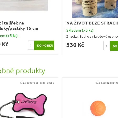
cí talířek na
NA ŽIVOT BEZE STRAC
sky/paštiky 15 cm
Skladem
(>5 ks)
dem
(>5 ks)
Značka:
Bachovy květové esenc
 Kč
330 Kč
bné produkty
Kód:
5430772-8019808150505
Kód:
5430022-8019