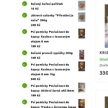
Sušený kuřecí pařátek
15 Kč
Játrové sušenky "Přivolání je
naše" 200g
249 Kč
Psí pamlsky Poslušnost do
kapsy: Kachna s lososovým
olejem 8 mm
199 Kč
KRI
Sušené prasečí rypáčky 200g
149 Kč
Skla
Psí pamlsky Poslušnost do
Znač
kapsy: Kachna s lososovým
330
olejem 8 mm 1kg
549 Kč
Psí pamlsky Poslušnost do
kapsy: Aktivní černé uhlí 8mm
199 Kč
Psí pamlsky Poslušnost do
kapsy: Treska s červenou řepou