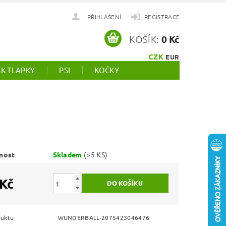
PŘIHLÁŠENÍ
REGISTRACE
KOŠÍK:
0 Kč
CZK
EUR
SK TLAPKY
PSI
KOČKY
nost
Skladem
(>5 KS)
 Kč
duktu
WUNDERBALL-2075423046476