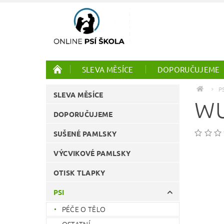
SLEVA MĚSÍCE
DOPORUČUJEME
PTÁCI
ONLINE KURZY
P
SLEVA MĚSÍCE
WU
DOPORUČUJEME
SUŠENÉ PAMLSKY
VÝCVIKOVÉ PAMLSKY
OTISK TLAPKY
PSI
PÉČE O TĚLO