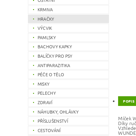
OSTATNÍ
KRMIVA
HRAČKY
VÝCVIK
PAMLSKY
BACHOVY KAPKY
BALÍČKY PRO PSY
ANTIPARAZITIKA
PÉČE O TĚLO
MISKY
PELECHY
POPIS
ZDRAVÍ
NÁHUBKY, OHLÁVKY
Míček W
PŘÍSLUŠENSTVÍ
Díky ruč
Vzhledem
CESTOVÁNÍ
WUNDERb