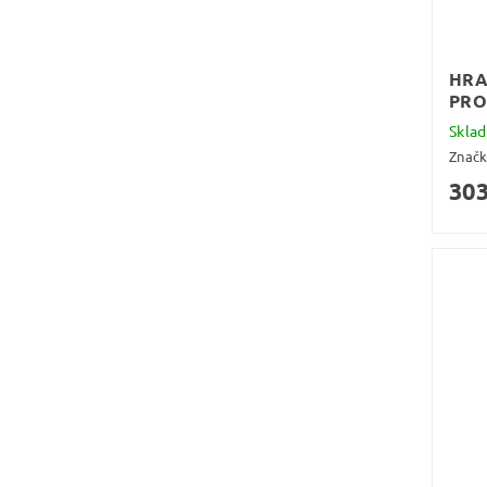
HRA
PRO
Skla
Znač
303