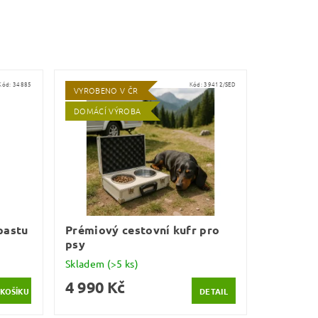
Kód:
34885
Kód:
39412/SED
VYROBENO V ČR
DOMÁCÍ VÝROBA
pastu
Prémiový cestovní kufr pro
psy
Skladem
(>5 ks)
4 990 Kč
DETAIL