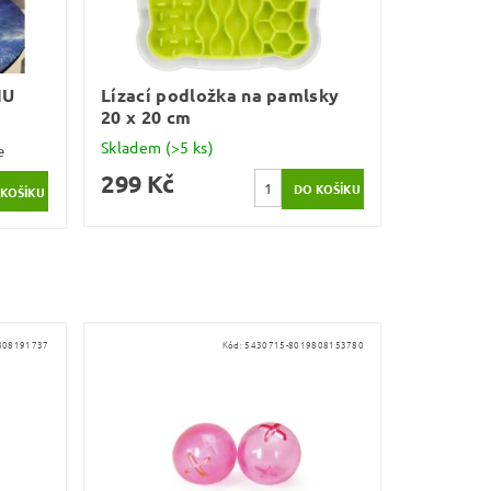
HU
Lízací podložka na pamlsky
20 x 20 cm
Skladem
(>5 ks)
e
299 Kč
808191737
Kód:
5430715-8019808153780