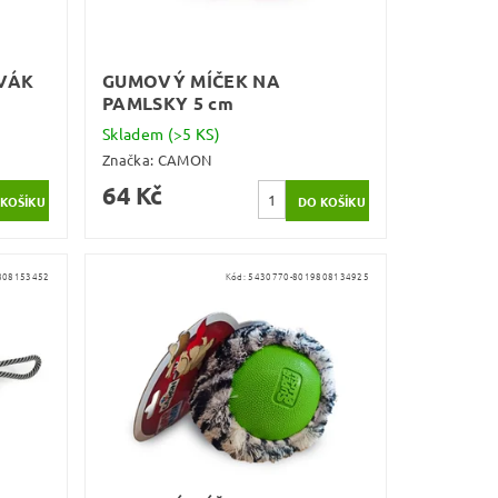
VÁK
GUMOVÝ MÍČEK NA
PAMLSKY 5 cm
Skladem
(>5 KS)
Značka:
CAMON
64 Kč
808153452
Kód:
5430770-8019808134925