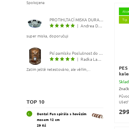
Spokojena
Akc
PROTIHLTACÍ MISKA DURAPET
Tip
|
Andrea Dosoudilová
super miska, doporučuji
Psí pamlsky Poslušnost do kapsy: Kachna s lososovým olejem 8 mm
|
Radka Langerová
PES 
Zatím ještě netestováno, ale věřím,...
kale
Skla
Znač
Půvo
TOP 10
Ušetř
299
Dental Fun spirála s hovězím
masem 12 cm
29 Kč