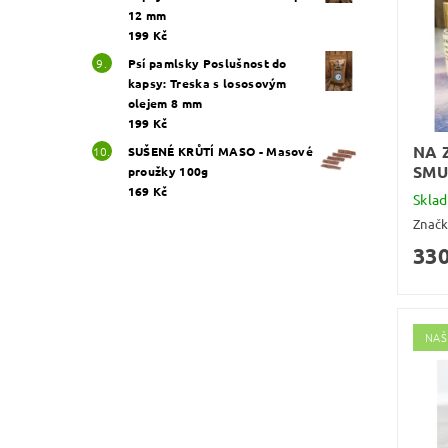
12 mm
199 Kč
Psí pamlsky Poslušnost do
kapsy: Treska s lososovým
olejem 8 mm
199 Kč
NA 
SUŠENÉ KRŮTÍ MASO - Masové
SMU
proužky 100g
169 Kč
Skla
Znač
330
NAŠ