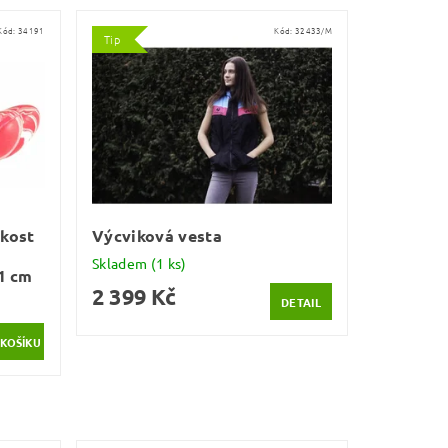
Kód:
34191
Kód:
32433/M
Tip
 kost
Výcviková vesta
Skladem
(1 ks)
1 cm
2 399 Kč
DETAIL