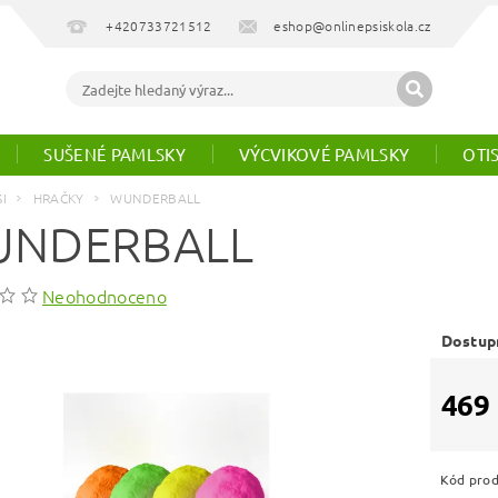
+420733721512
eshop@onlinepsiskola.cz
SUŠENÉ PAMLSKY
VÝCVIKOVÉ PAMLSKY
OTI
SI
HRAČKY
WUNDERBALL
NDERBALL
Neohodnoceno
Dostup
469
Kód pro