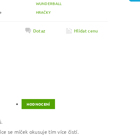
WUNDERBALL
e
HRAČKY
k
Dotaz
Hlídat cenu
HODNOCENÍ
ů.
ce se míček okusuje tím více čistí.