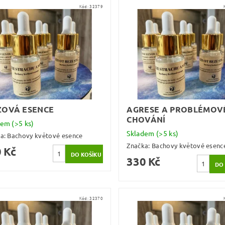
Kód:
32379
ZOVÁ ESENCE
AGRESE A PROBLÉMOV
CHOVÁNÍ
dem
(>5 ks)
Skladem
(>5 ks)
ka:
Bachovy květové esence
Značka:
Bachovy květové esenc
 Kč
330 Kč
Kód:
32370