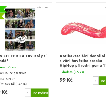
Kód:
32418
e
& CELEBRITA Luxusní psí
Antibakteriální dentální
ndář
s vůní hovězího steaku
HipHop přírodní guma 1
dem
(>5 ks)
Skladem
(>5 ks)
ka:
Online psí škola
99 Kč
dně:
699 Kč
íte
:
400 Kč (–57 %)
 Kč